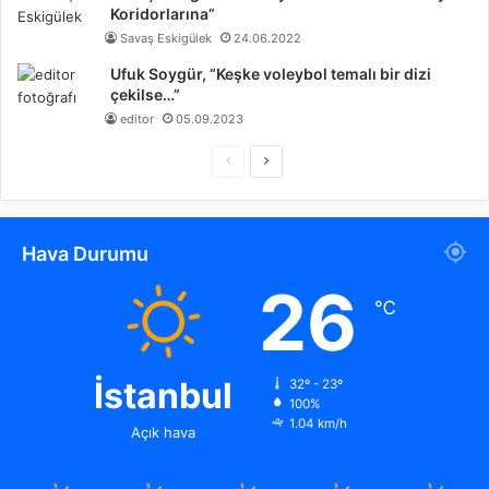
Koridorlarına”
Savaş Eskigülek
24.06.2022
Ufuk Soygür, “Keşke voleybol temalı bir dizi
çekilse…”
editor
05.09.2023
Ö
S
n
o
c
n
Hava Durumu
e
r
k
a
26
℃
i
k
s
i
a
s
İstanbul
32º - 23º
100%
y
a
1.04 km/h
Açık hava
f
y
a
f