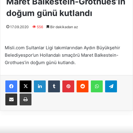
Maret Balkestein-Grothues’in
doğum günü kutlandı
17.09.2020
556
Bir dakikadan az
Misli.com Sultanlar Ligi takımlarından Aydın Büyükşehir
Belediyespor’un Hollandalı smaçörü Maret Balkestein-
Grothues’in doğum günü kutlandı.
Facebook
X
LinkedIn
Tumblr
Pinterest
Reddit
WhatsApp
Telegram
E-Posta ile paylaş
Yazdır