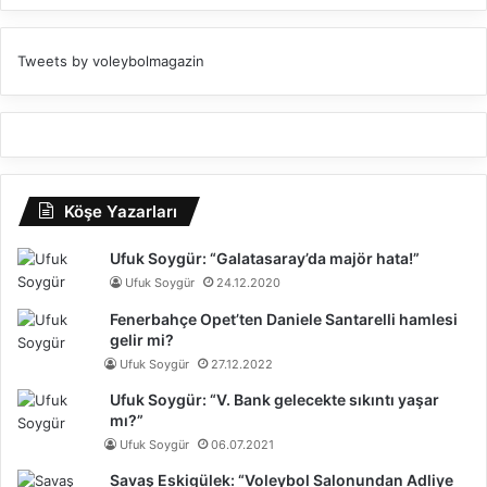
Tweets by voleybolmagazin
Köşe Yazarları
Ufuk Soygür: “Galatasaray’da majör hata!”
Ufuk Soygür
24.12.2020
Fenerbahçe Opet’ten Daniele Santarelli hamlesi
gelir mi?
Ufuk Soygür
27.12.2022
Ufuk Soygür: “V. Bank gelecekte sıkıntı yaşar
mı?”
Ufuk Soygür
06.07.2021
Savaş Eskigülek: “Voleybol Salonundan Adliye