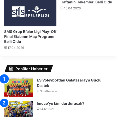
n
y
Haftanın Hakemleri Belli Oldu
a
o
15.04.2026
E
n
r
u
d
B
i
a
SMS Grup Efeler Ligi Play-Off
ş
Final Etabının Maç Programı
k
Belli Oldu
a
17.04.2026
n
ı
M
e
Popüler Haberler
h
m
ES Voleybol’dan Galatasaray’a Güçlü
e
Destek
t
3 hafta önce
A
k
Imoco’yu kim durduracak?
i
14.12.2021
f
Ü