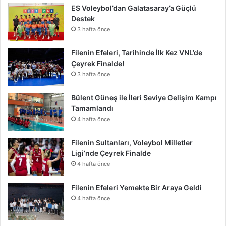
i
ES Voleybol’dan Galatasaray’a Güçlü
Destek
3 hafta önce
Filenin Efeleri, Tarihinde İlk Kez VNL’de
Çeyrek Finalde!
3 hafta önce
Bülent Güneş ile İleri Seviye Gelişim Kampı
Tamamlandı
4 hafta önce
Filenin Sultanları, Voleybol Milletler
Ligi’nde Çeyrek Finalde
4 hafta önce
Filenin Efeleri Yemekte Bir Araya Geldi
4 hafta önce