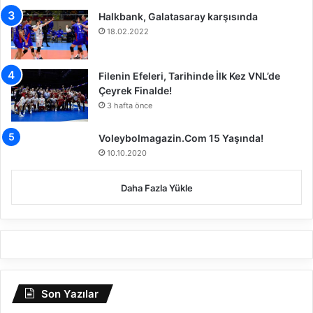
s
Halkbank, Galatasaray karşısında
t
18.02.2022
ü
n
d
Filenin Efeleri, Tarihinde İlk Kez VNL’de
a
Çeyrek Finalde!
ğ
3 hafta önce
H
a
Voleybolmagazin.Com 15 Yaşında!
r
10.10.2020
e
k
Daha Fazla Yükle
e
t
i
n
i
S
e
ç
Son Yazılar
t