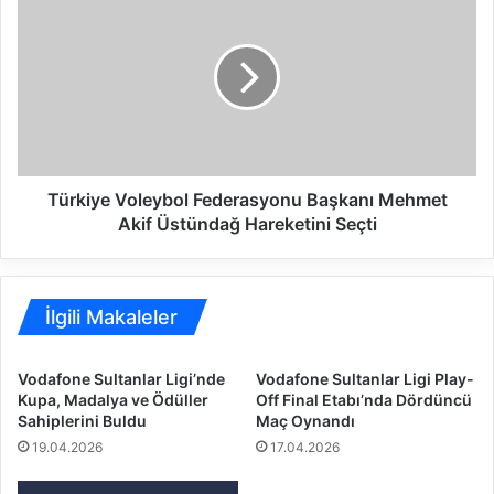
e
ü
l
r
e
k
r
i
L
y
i
e
g
V
i
o
’
l
Türkiye Voleybol Federasyonu Başkanı Mehmet
n
e
Akif Üstündağ Hareketini Seçti
d
y
e
b
2
o
.
l
İlgili Makaleler
H
F
a
e
Vodafone Sultanlar Ligi’nde
Vodafone Sultanlar Ligi Play-
f
d
Kupa, Madalya ve Ödüller
Off Final Etabı’nda Dördüncü
t
e
Sahiplerini Buldu
Maç Oynandı
a
r
19.04.2026
17.04.2026
S
a
o
s