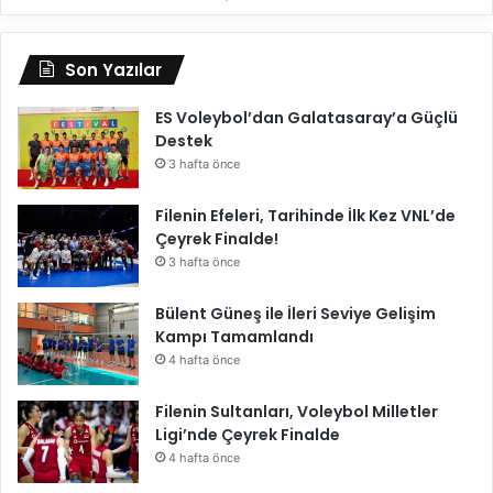
d
i
o
Son Yazılar
l
d
ES Voleybol’dan Galatasaray’a Güçlü
u
Destek
3 hafta önce
Filenin Efeleri, Tarihinde İlk Kez VNL’de
Çeyrek Finalde!
3 hafta önce
Bülent Güneş ile İleri Seviye Gelişim
Kampı Tamamlandı
4 hafta önce
Filenin Sultanları, Voleybol Milletler
Ligi’nde Çeyrek Finalde
4 hafta önce