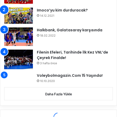
l
O
i
z
Imoco’yu kim durduracak?
b
a
14.12.2021
i
n
y
T
Halkbank, Galatasaray karşısında
e
u
18.02.2022
t
f
a
n
Filenin Efeleri, Tarihinde İlk Kez VNL’de
'
Çeyrek Finalde!
ı
3 hafta önce
n
n
i
Voleybolmagazin.Com 15 Yaşında!
k
10.10.2020
a
h
Daha Fazla Yükle
ş
a
h
i