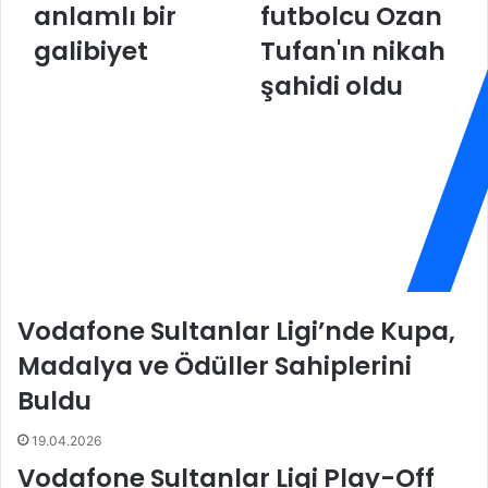
e
anlamlı bir
k
futbolcu Ozan
r
a
galibiyet
Tufan'ın nikah
z
n
i
ı
şahidi oldu
c
M
:
e
B
h
i
m
z
e
i
t
m
A
i
k
ç
i
i
f
Vodafone Sultanlar Ligi’nde Kupa,
n
Ü
o
s
Madalya ve Ödüller Sahiplerini
l
t
Buldu
d
ü
u
n
19.04.2026
k
d
ç
a
Vodafone Sultanlar Ligi Play-Off