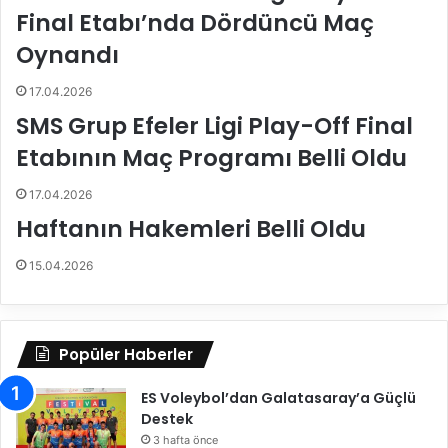
a
ğ
Final Etabı’nda Dördüncü Maç
d
,
e
F
Oynandı
ğ
e
e
n
17.04.2026
r
e
SMS Grup Efeler Ligi Play-Off Final
l
r
i
b
Etabının Maç Programı Belli Oldu
v
a
e
h
17.04.2026
a
ç
Haftanın Hakemleri Belli Oldu
n
e
l
l
15.04.2026
a
i
m
f
l
u
ı
t
Popüler Haberler
b
b
i
o
ES Voleybol’dan Galatasaray’a Güçlü
r
l
Destek
g
c
a
3 hafta önce
u