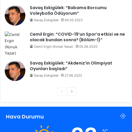
Savaş Eskigülek: “Babama Borcumu
Voleybolla Ödüyorum”
Savaş Eskigülek
06.05.2022
Cemil Ergin: “COVID-19’un Spor’a etkisi ve ne
olacak bundan sonra? (Bölüm-1)”
Cemil Ergin (Konuk Yazar)
05.06.2020
Savaş Eskigülek: “Akdeniz’in Olimpiyat
Oyunları başladı”
Savaş Eskigülek
27.06.2022
Ö
S
n
o
c
n
Hava Durumu
e
r
k
a
℃