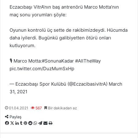
Eczacıbaşı VitrA’nın baş antrenörü Marco Motta’nın
maç sonu yorumları şöyle:
Oyunun kontrolü üç sette de rakibimizdeydi. Hücumda
daha iyilerdi. Bugünkü galibiyetten ötürü onları
kutluyorum.
🎙 Marco Motta:
#SonunaKadar
#AllTheWay
pic.twitter.com/DuzMumSxHp
— Eczacıbaşı Spor Kulübü (@EczacibasivitrA)
March
31, 2021
01.04.2021
567
Bir dakikadan az
Paylaş
F
X
L
T
P
R
W
T
E
Y
a
i
u
i
e
h
e
-
a
c
n
m
n
d
a
l
P
z