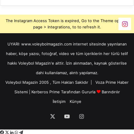
The Instagram Access Token is expired, Go to the Theme options
page > Integrations, to to refresh it.
UYARI: www.voleybolmagazin.com internet sitesinde yayınlanan
haber, köşe yazısı, fotoğraf, video ve tüm içeriklerin her türlü telif
hakkı Voleybol Magazin'e aittir. İzin alınmadan, kaynak gösterilse
dahi kullanılamaz, alıntı yapılamaz.
Voleybol Magazin 2005 , Tüm Hakları Saklıdır |
Voza Prime Haber
Sistemi
|
Kerberos Prime
Tarafından Gururla
Barındırılır
İletişim
Künye
X
YouTube
Instagram
Facebook
X
LinkedIn
WhatsApp
Telegram