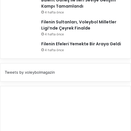
Bülent Güneş ile İleri Seviye Gelişim
Kampı Tamamlandı
4 hafta önce
Filenin Sultanları, Voleybol Milletler
Ligi’nde Çeyrek Finalde
4 hafta önce
Filenin Efeleri Yemekte Bir Araya Geldi
4 hafta önce
Tweets by voleybolmagazin