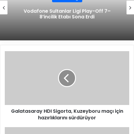
Vodafone Sultanlar Ligi Play-Off 7–
8’incilik Etabı Sona Erdi
G
a
l
a
t
a
s
a
r
Galatasaray HDI Sigorta, Kuzeyboru maçı için
a
hazırlıklarını sürdürüyor
y
H
D
S