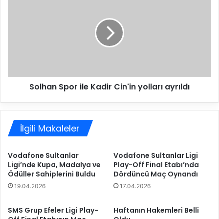
I
o
S
l
i
h
g
a
o
n
r
S
t
p
a
o
,
Solhan Spor ile Kadir Cin'in yolları ayrıldı
r
K
i
u
l
z
e
e
İlgili Makaleler
K
y
a
b
d
Vodafone Sultanlar
Vodafone Sultanlar Ligi
o
i
Ligi’nde Kupa, Madalya ve
Play-Off Final Etabı’nda
r
r
Ödüller Sahiplerini Buldu
Dördüncü Maç Oynandı
u
C
19.04.2026
17.04.2026
m
i
a
n
ç
'
SMS Grup Efeler Ligi Play-
Haftanın Hakemleri Belli
ı