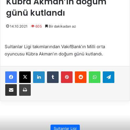
Kübra Akman’ın doğum
günü kutlandı
14.10.2021
605
Bir dakikadan az
Sultanlar Ligi takımlarından VakıfBank’ın Milli orta
oyuncusu Kübra Akman’ın doğum günü kutlandı.
Facebook
X
LinkedIn
Tumblr
Pinterest
Reddit
WhatsApp
Telegram
E-Posta ile paylaş
Yazdır
Sultanlar Ligi