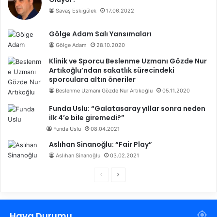
Savaş Eskigülek
17.06.2022
Gölge Adam Salı Yansımaları
Gölge Adam
28.10.2020
Klinik ve Sporcu Beslenme Uzmanı Gözde Nur
Artıkoğlu’ndan sakatlık sürecindeki
sporculara altın öneriler
Beslenme Uzmanı Gözde Nur Artıkoğlu
05.11.2020
Funda Uslu: “Galatasaray yıllar sonra neden
ilk 4’e bile giremedi?”
Funda Uslu
08.04.2021
Aslıhan Sinanoğlu: “Fair Play”
Aslıhan Sinanoğlu
03.02.2021
Ö
S
n
o
c
n
Hava Durumu
e
r