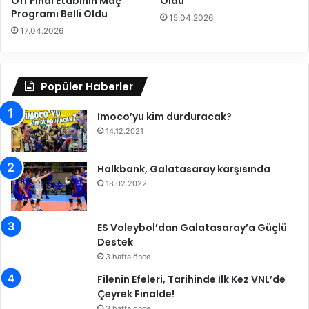
Off Final Etabının Maç
Oldu
i
Programı Belli Oldu
i
n
15.04.2026
ç
y
17.04.2026
i
o
n
l
h
l
Popüler Haberler
a
a
z
r
ı
Imoco’yu kim durduracak?
ı
r
a
14.12.2021
l
y
ı
r
Halkbank, Galatasaray karşısında
k
ı
18.02.2022
l
l
a
d
r
ı
ES Voleybol’dan Galatasaray’a Güçlü
ı
Destek
n
3 hafta önce
ı
s
Filenin Efeleri, Tarihinde İlk Kez VNL’de
ü
Çeyrek Finalde!
r
3 hafta önce