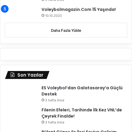
d
Voleybolmagazin.Com 15 Yaşında!
ü
10.10.2020
r
ü
y
Daha Fazla Yükle
o
r
Son Yazılar
ES Voleybol’dan Galatasaray’a Güçlü
Destek
3 hafta önce
Filenin Efeleri, Tarihinde İlk Kez VNL’de
Çeyrek Finalde!
3 hafta önce