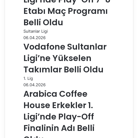
p
a
Etabı Maç Programı
y
Belli Oldu
l
a
Sultanlar Ligi
ş
06.04.2026
Vodafone Sultanlar
Ligi’ne Yükselen
Takımlar Belli Oldu
1. Lig
06.04.2026
Arabica Coffee
House Erkekler 1.
Ligi’nde Play-Off
Finalinin Adı Belli