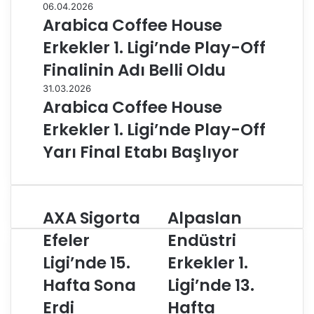
06.04.2026
Arabica Coffee House
Erkekler 1. Ligi’nde Play-Off
Finalinin Adı Belli Oldu
31.03.2026
Arabica Coffee House
Erkekler 1. Ligi’nde Play-Off
Yarı Final Etabı Başlıyor
AXA Sigorta
Alpaslan
A
A
X
l
Efeler
Endüstri
A
p
Ligi’nde 15.
Erkekler 1.
S
a
i
s
Hafta Sona
Ligi’nde 13.
g
l
o
Erdi
a
Hafta