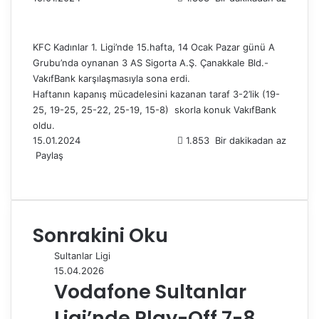
KFC Kadınlar 1. Ligi’nde 15.hafta, 14 Ocak Pazar günü A
Grubu’nda oynanan 3 AS Sigorta A.Ş. Çanakkale Bld.-
VakıfBank karşılaşmasıyla sona erdi.
Haftanın kapanış mücadelesini kazanan taraf 3-2’lik (19-
25, 19-25, 25-22, 25-19, 15-8) skorla konuk VakıfBank
oldu.
15.01.2024
1.853
Bir dakikadan az
Paylaş
F
X
L
T
P
R
W
T
E
Y
a
i
u
i
e
h
e
-
a
c
n
m
n
d
a
l
P
z
e
k
b
t
d
t
e
o
d
Sonrakini Oku
b
e
l
e
i
s
g
s
ı
o
d
r
r
t
A
r
t
r
Sultanlar Ligi
o
I
e
p
a
a
15.04.2026
k
n
s
p
m
i
Vodafone Sultanlar
t
l
e
Ligi’nde Play-Off 7-8