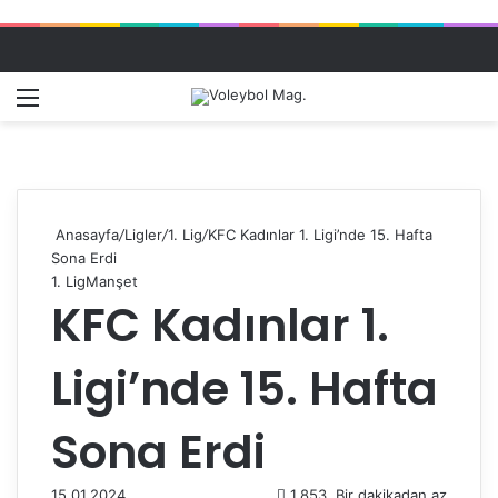
Menü
Dış gö
A
Anasayfa
/
Ligler
/
1. Lig
/
KFC Kadınlar 1. Ligi’nde 15. Hafta
Sona Erdi
1. Lig
Manşet
KFC Kadınlar 1.
Ligi’nde 15. Hafta
Sona Erdi
15.01.2024
1.853
Bir dakikadan az