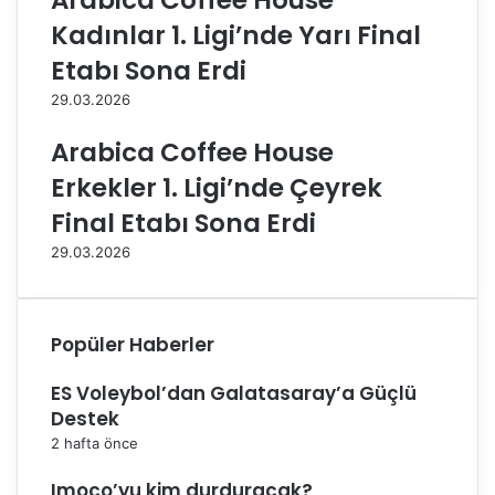
Arabica Coffee House
f
i
Kadınlar 1. Ligi’nde Yarı Final
t
’
Etabı Sona Erdi
a
n
S
d
29.03.2026
o
e
n
1
Arabica Coffee House
a
3
Erkekler 1. Ligi’nde Çeyrek
E
.
r
H
Final Etabı Sona Erdi
d
a
29.03.2026
i
f
t
a
B
Popüler Haberler
a
ş
ES Voleybol’dan Galatasaray’a Güçlü
l
Destek
a
d
2 hafta önce
ı
Imoco’yu kim durduracak?