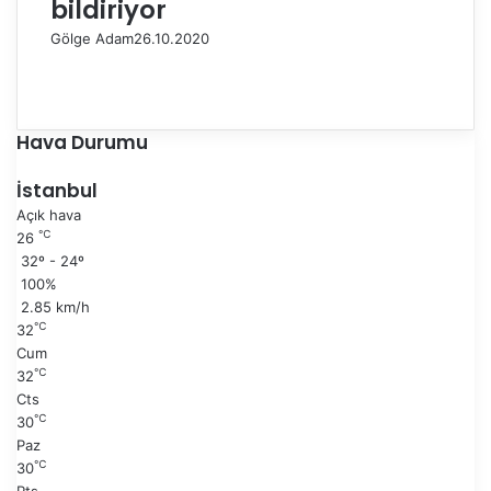
bildiriyor
Gölge Adam
26.10.2020
Ö
n
S
c
o
e
n
Hava Durumu
k
r
i
a
İstanbul
s
k
Açık hava
a
i
℃
26
y
s
32º - 24º
f
a
100%
a
y
2.85 km/h
f
℃
32
a
Cum
℃
32
Cts
℃
30
Paz
℃
30