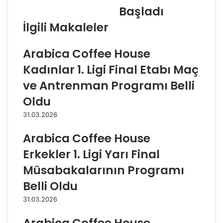
r
n
Başladı
t
E
a
n
İlgili Makaleler
E
d
f
ü
Arabica Coffee House
e
s
l
t
Kadınlar 1. Ligi Final Etabı Maç
e
r
ve Antrenman Programı Belli
r
i
L
E
Oldu
i
r
31.03.2026
g
k
i
e
Arabica Coffee House
’
k
n
l
Erkekler 1. Ligi Yarı Final
d
e
Müsabakalarının Programı
e
r
1
1
Belli Oldu
5
.
31.03.2026
.
L
H
i
a
g