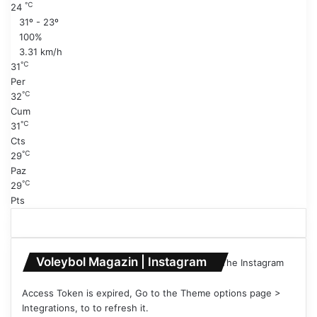
a
i
℃
24
y
s
31º - 23º
f
a
100%
a
y
3.31 km/h
f
℃
31
a
Per
℃
32
Cum
℃
31
Cts
℃
29
Paz
℃
29
Pts
Voleybol Magazin | Instagram
The Instagram
Access Token is expired, Go to the Theme options page >
Integrations, to to refresh it.