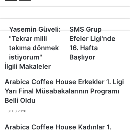
Y
Yasemin Güveli:
S
SMS Grup
a
M
"Tekrar milli
Efeler Ligi'nde
s
S
e
G
takıma dönmek
16. Hafta
m
r
istiyorum"
Başlıyor
i
u
n
p
İlgili Makaleler
G
E
ü
f
Arabica Coffee House Erkekler 1. Ligi
v
e
e
l
Yarı Final Müsabakalarının Programı
l
e
Belli Oldu
i
r
:
L
31.03.2026
"
i
T
g
e
i
Arabica Coffee House Kadınlar 1.