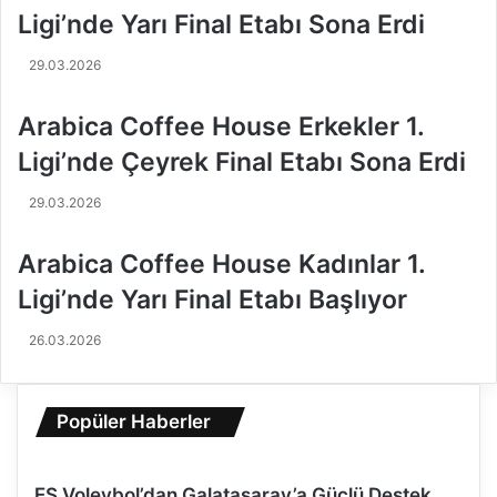
k
'
Ligi’nde Yarı Final Etabı Sona Erdi
r
n
a
d
29.03.2026
r
e
m
1
Arabica Coffee House Erkekler 1.
i
6
l
.
Ligi’nde Çeyrek Final Etabı Sona Erdi
l
H
i
a
29.03.2026
t
f
a
t
Arabica Coffee House Kadınlar 1.
k
a
ı
B
Ligi’nde Yarı Final Etabı Başlıyor
m
a
a
ş
26.03.2026
d
l
ö
ı
n
y
Popüler Haberler
m
o
e
r
k
ES Voleybol’dan Galatasaray’a Güçlü Destek
i