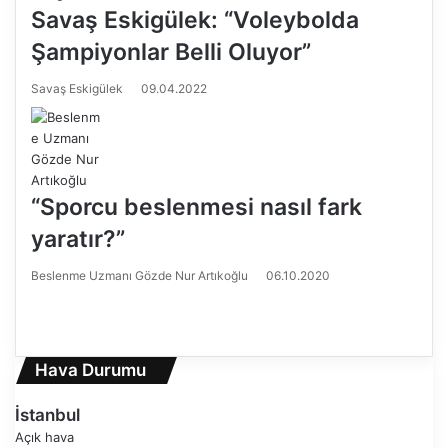
Savaş Eskigülek: “Voleybolda
Şampiyonlar Belli Oluyor”
Savaş Eskigülek
09.04.2022
“Sporcu beslenmesi nasıl fark
yaratır?”
Beslenme Uzmanı Gözde Nur Artıkoğlu
06.10.2020
Ö
n
S
c
o
e
n
Hava Durumu
k
r
i
a
İstanbul
s
k
Açık hava