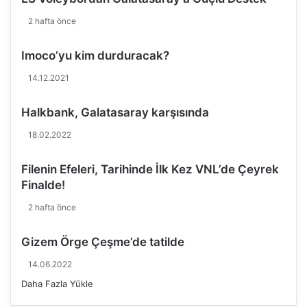
s
2 hafta önce
t
i
Imoco’yu kim durduracak?
y
o
14.12.2021
r
u
Halkbank, Galatasaray karşısında
m
"
18.02.2022
Filenin Efeleri, Tarihinde İlk Kez VNL’de Çeyrek
Finalde!
2 hafta önce
Gizem Örge Çeşme’de tatilde
14.06.2022
Daha Fazla Yükle