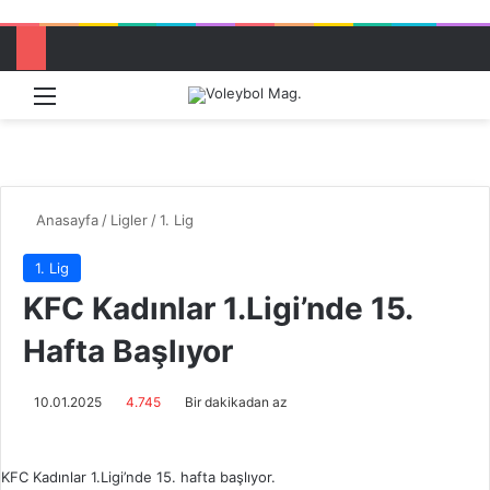
Menü
Dış görü
Aram
Anasayfa
/
Ligler
/
1. Lig
1. Lig
KFC Kadınlar 1.Ligi’nde 15.
Hafta Başlıyor
10.01.2025
4.745
Bir dakikadan az
KFC Kadınlar 1.Ligi’nde 15. hafta başlıyor.