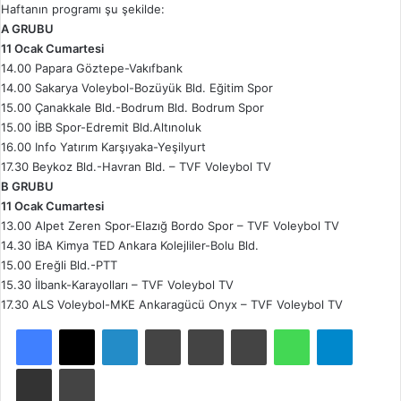
Haftanın programı şu şekilde:
A GRUBU
11 Ocak Cumartesi
14.00 Papara Göztepe-Vakıfbank
14.00 Sakarya Voleybol-Bozüyük Bld. Eğitim Spor
15.00 Çanakkale Bld.-Bodrum Bld. Bodrum Spor
15.00 İBB Spor-Edremit Bld.Altınoluk
16.00 Info Yatırım Karşıyaka-Yeşilyurt
17.30 Beykoz Bld.-Havran Bld. – TVF Voleybol TV
B GRUBU
11 Ocak Cumartesi
13.00 Alpet Zeren Spor-Elazığ Bordo Spor – TVF Voleybol TV
14.30 İBA Kimya TED Ankara Kolejliler-Bolu Bld.
15.00 Ereğli Bld.-PTT
15.30 İlbank-Karayolları – TVF Voleybol TV
17.30 ALS Voleybol-MKE Ankaragücü Onyx – TVF Voleybol TV
Facebook
X
LinkedIn
Tumblr
Pinterest
Reddit
WhatsApp
Telegram
E-Posta ile paylaş
Yazdır