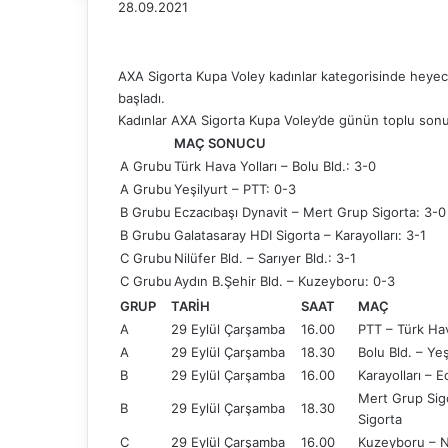
28.09.2021
AXA Sigorta Kupa Voley kadınlar kategorisinde heyeca
başladı.
Kadınlar AXA Sigorta Kupa Voley’de günün toplu sonuç
MAÇ SONUCU
A Grubu
Türk Hava Yolları – Bolu Bld.: 3-0
A Grubu
Yeşilyurt – PTT: 0-3
B Grubu
Eczacıbaşı Dynavit – Mert Grup Sigorta: 3-0
B Grubu
Galatasaray HDI Sigorta – Karayolları: 3-1
C Grubu
Nilüfer Bld. – Sarıyer Bld.: 3-1
C Grubu
Aydın B.Şehir Bld. – Kuzeyboru: 0-3
GRUP
TARİH
SAAT
MAÇ
A
29 Eylül Çarşamba
16.00
PTT – Türk Hav
A
29 Eylül Çarşamba
18.30
Bolu Bld. – Yeş
B
29 Eylül Çarşamba
16.00
Karayolları – E
Mert Grup Sig
B
29 Eylül Çarşamba
18.30
Sigorta
C
29 Eylül Çarşamba
16.00
Kuzeyboru – Ni