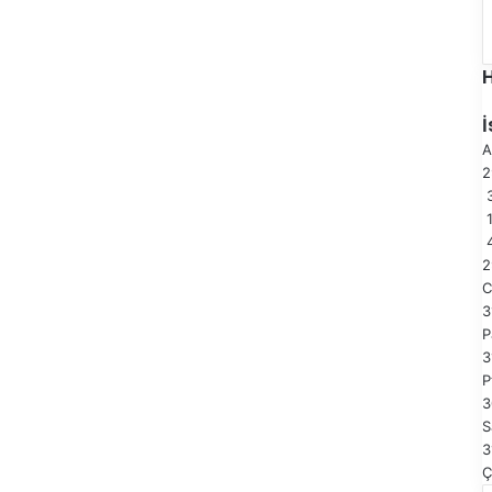
A
3
2
C
3
P
3
P
3
S
3
Ç