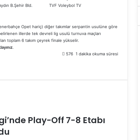
Aydın B.Şehir Bld.
TVF Voleybol TV
enerbahçe Opet hariç) diğer takımlar serpantin usulüne göre
elirlenen illerde tek devreli lig usulü turnuva maçları
lan toplam 6 takım çeyrek finale yükselir.
klayınız
.
576
1 dakika okuma süresi
gi’nde Play-Off 7-8 Etabı
ldu