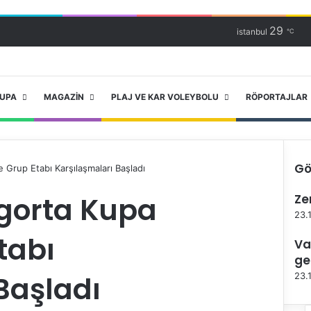
29
istanbul
℃
RUPA
MAGAZIN
PLAJ VE KAR VOLEYBOLU
RÖPORTAJLAR
Gö
 Grup Etabı Karşılaşmaları Başladı
K
igorta Kupa
Ze
a
p
23.
a
tabı
Va
l
ı
ge
Başladı
23.