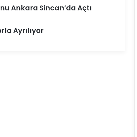
a
unu Ankara Sincan’da Açtı
s
e
m
i
rla Ayrılıyor
n
G
ü
v
e
l
i