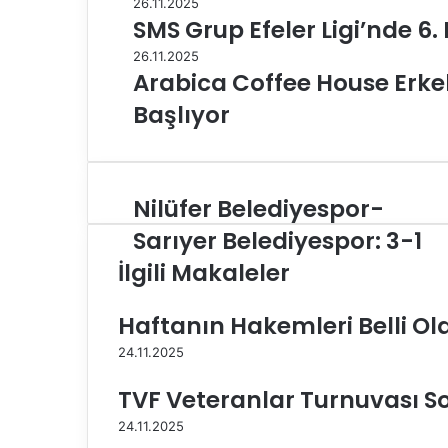
26.11.2025
SMS Grup Efeler Ligi’nde 6.
26.11.2025
Arabica Coffee House Erkekl
Başlıyor
Nilüfer Belediyespor-
N
i
Sarıyer Belediyespor: 3-1
l
İlgili Makaleler
ü
f
e
Haftanın Hakemleri Belli Ol
r
B
24.11.2025
e
TVF Veteranlar Turnuvası S
l
e
24.11.2025
d