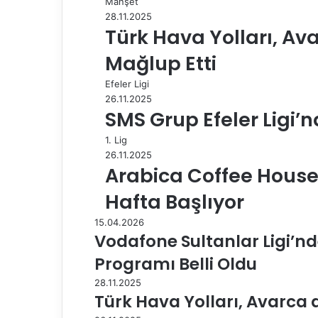
Manşet
y
28.11.2025
l
Türk Hava Yolları, Av
a
Mağlup Etti
ş
Efeler Ligi
26.11.2025
SMS Grup Efeler Ligi’n
1. Lig
26.11.2025
Arabica Coffee House E
Hafta Başlıyor
15.04.2026
Vodafone Sultanlar Ligi’nd
Programı Belli Oldu
28.11.2025
Türk Hava Yolları, Avarca 