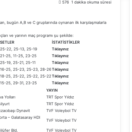
576
1 dakika okuma süresi
n, bugün A,B ve C gruplarında oynanan ilk karşılaşmalarla
ları ve yarının maç programı şu şekilde:
SETLER
İSTATİSTİKLER
25-22, 25-13, 25-19
Tıklayınız
21-25, 11-25, 23-25
Tıklayınız
25-19, 25-21, 25-11
Tıklayınız
16-25, 25-23, 25-23, 28-26
Tıklayınız
18-25, 25-22, 25-22, 25-22
Tıklayınız
15-25, 29-31, 23-25
Tıklayınız
YAYIN
a Yolları
TRT Spor Yıldız
ilyurt
TRT Spor Yıldız
czacıbaşı Dynavit
TVF Voleybol TV
orta – Galatasaray HDI
TVF Voleybol TV
lüfer Bld.
TVF Voleybol TV