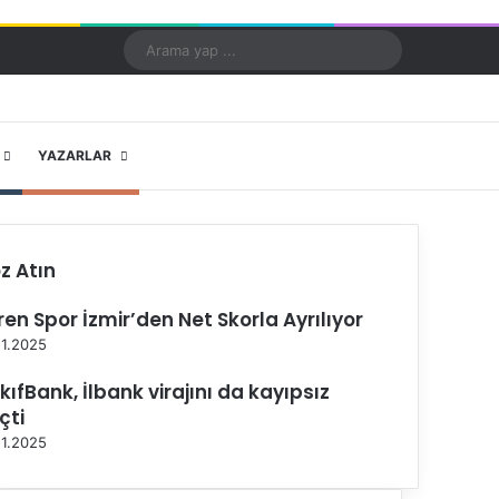
Kayıt Ol
Rastgele Makale
Kenar Bölmesi
Dış görünümü değiştir
Arama
yap
...
X
YouTube
Instagram
YAZARLAR
z Atın
ren Spor İzmir’den Net Skorla Ayrılıyor
11.2025
kıfBank, İlbank virajını da kayıpsız
çti
11.2025