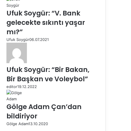
Ufuk Soygür: “V. Bank
gelecekte sıkıntı yaşar
mı?”
Ufuk Soygür
06.07.2021
Ufuk Soygür: “Bir Bakan,
Bir Başkan ve Voleybol”
editor
19.12.2022
Gölge Adam Çan’dan
bildiriyor
Gölge Adam
13.10.2020
Ö