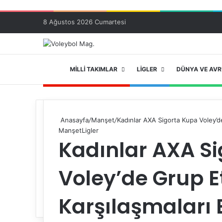
8 Ağustos 2026 Cumartesi
ANA SAYFA
MILLI TAKIMLAR
LIGLER
DÜNYA VE AV
Anasayfa
/
Manşet
/
Kadınlar AXA Sigorta Kupa Voley’de
Manşet
Ligler
Kadınlar AXA S
Voley’de Grup E
Karşılaşmaları 