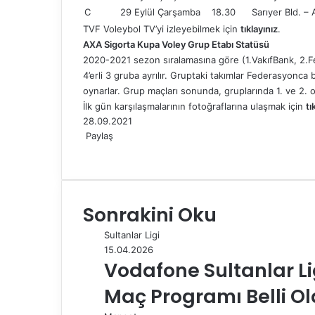
C
29 Eylül Çarşamba
18.30
Sarıyer Bld. – 
TVF Voleybol TV’yi izleyebilmek için
tıklayınız
.
AXA Sigorta Kupa Voley Grup Etabı Statüsü
2020-2021 sezon sıralamasına göre (1.VakıfBank, 2.F
4’erli 3 gruba ayrılır. Gruptaki takımlar Federasyonca b
oynarlar. Grup maçları sonunda, gruplarında 1. ve 2. o
İlk gün karşılaşmalarının fotoğraflarına ulaşmak için
tı
28.09.2021
Paylaş
F
X
L
T
P
R
W
T
E
Y
a
i
u
i
e
h
e
-
a
c
n
m
n
d
a
l
P
z
e
k
b
t
d
t
e
o
d
Sonrakini Oku
b
e
l
e
i
s
g
s
ı
o
d
r
r
t
A
r
t
r
Sultanlar Ligi
o
I
e
p
a
a
15.04.2026
k
n
s
p
m
i
Vodafone Sultanlar Li
t
l
e
Maç Programı Belli O
p
a