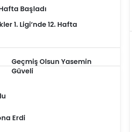
 Hafta Başladı
er 1. Ligi’nde 12. Hafta
Geçmiş Olsun Yasemin
G
e
Güveli
ç
m
i
ş
du
O
l
s
ona Erdi
u
n
Y