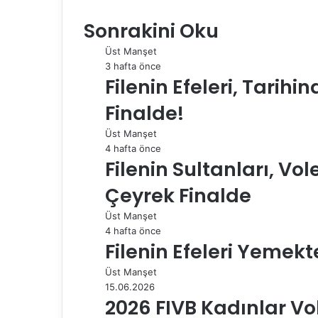
e
k
b
t
d
t
e
o
d
Sonrakini Oku
b
e
l
e
i
s
g
s
ı
o
d
r
r
t
A
r
t
r
Üst Manşet
o
I
e
p
a
a
3 hafta önce
k
n
s
p
m
i
Filenin Efeleri, Tarihi
t
l
e
Finalde!
p
a
Üst Manşet
y
4 hafta önce
l
Filenin Sultanları, Vol
a
Çeyrek Finalde
ş
Üst Manşet
4 hafta önce
Filenin Efeleri Yemekt
Üst Manşet
15.06.2026
2026 FIVB Kadınlar Vol