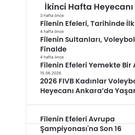
İkinci Hafta Heyecan
3 hafta önce
Filenin Efeleri, Tarihinde İ
4 hafta önce
Filenin Sultanları, Voleybol
Finalde
4 hafta önce
Filenin Efeleri Yemekte Bir
15.06.2026
2026 FIVB Kadınlar Voleybol 
Heyecanı Ankara’da Yaş
Filenin Efeleri Avrupa
F
i
Şampiyonası'na Son 16
l