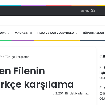
32
istanbul
℃
RUPA
MAGAZIN
PLAJ VE KAR VOLEYBOLU
RÖPORTAJLAR
Gö
ı’na Türkçe karşılama
K
n Filenin
Fi
a
İç
p
a
06.
ürkçe karşılama
l
ı
Fi
Ol
2.251
Bir dakikadan az
06.