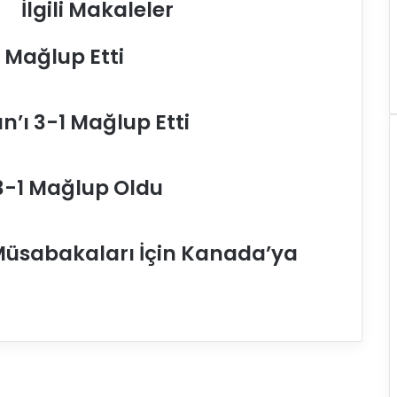
İlgili Makaleler
e
n
i
2 Mağlup Etti
n
S
u
an’ı 3-1 Mağlup Etti
l
t
a
n
a 3-1 Mağlup Oldu
l
a
r
ı
a Müsabakaları İçin Kanada’ya
h
a
z
ı
r
l
ı
k