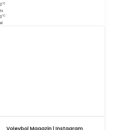
℃
0
ts
℃
0
al
Voleybol Magazin | Instagram