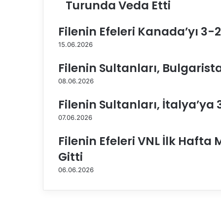
Turunda Veda Etti
e
n
i
Filenin Efeleri Kanada’yı 3-
n
E
15.06.2026
f
Filenin Sultanları, Bulgarist
e
l
08.06.2026
e
r
Filenin Sultanları, İtalya’y
i
A
07.06.2026
v
r
Filenin Efeleri VNL İlk Haft
u
Gitti
p
a
06.06.2026
Ş
a
m
p
i