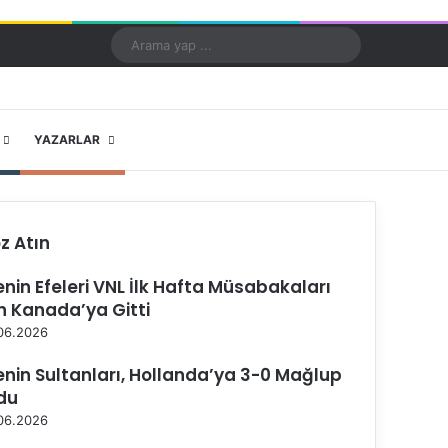
Kayıt Ol
Rastgele Makale
Kenar Bölmesi
Dış görünümü değiştir
Arama
yap
...
X
YouTube
Instagram
YAZARLAR
z Atın
lenin Efeleri VNL İlk Hafta Müsabakaları
in Kanada’ya Gitti
06.2026
lenin Sultanları, Hollanda’ya 3-0 Mağlup
du
06.2026