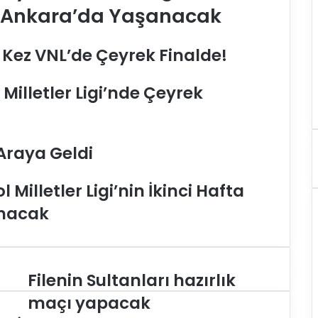
ı Ankara’da Yaşanacak
lk Kez VNL’de Çeyrek Finalde!
 Milletler Ligi’nde Çeyrek
 Araya Geldi
Milletler Ligi’nin İkinci Hafta
anacak
Filenin Sultanları hazırlık
F
i
maçı yapacak
l