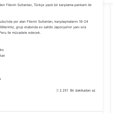
n Filenin Sultanları, Türkçe yazılı bir karşılama pankartı ile
u’nda yer alan Filenin Sultanları, karşılaşmalarını 16-24
llilerimiz, grup etabında ev sahibi Japonya’nın yanı sıra
e Peru ile mücadele edecek.
iko
stan
a
2.251
Bir dakikadan az