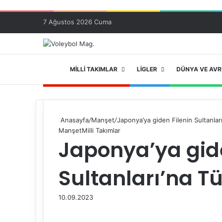
7 Ağustos 2026 Cuma
ANA SAYFA
MILLI TAKIMLAR
LIGLER
DÜNYA VE AV
Anasayfa
/
Manşet
/
Japonya’ya giden Filenin Sultanlar
Manşet
Milli Takımlar
Japonya’ya gide
Sultanları’na T
10.09.2023