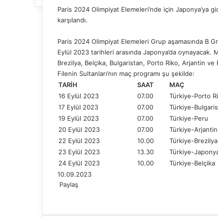
Paris 2024 Olimpiyat Elemeleri’nde için Japonya’ya gide
karşılandı.
Paris 2024 Olimpiyat Elemeleri Grup aşamasında B Grub
Eylül 2023 tarihleri arasında Japonya’da oynayacak. Mi
Brezilya, Belçika, Bulgaristan, Porto Riko, Arjantin v
Filenin Sultanları’nın maç programı şu şekilde:
TARİH
SAAT
MAÇ
16 Eylül 2023
07.00
Türkiye-Porto R
17 Eylül 2023
07.00
Türkiye-Bulgari
19 Eylül 2023
07.00
Türkiye-Peru
20 Eylül 2023
07.00
Türkiye-Arjantin
22 Eylül 2023
10.00
Türkiye-Brezilya
23 Eylül 2023
13.30
Türkiye-Japony
24 Eylül 2023
10.00
Türkiye-Belçika
10.09.2023
Paylaş
F
X
L
T
P
R
W
T
E
Y
a
i
u
i
e
h
e
-
a
c
n
m
n
d
a
l
P
z