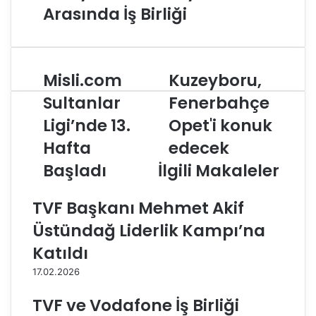
Arasında İş Birliği
Misli.com
Kuzeyboru,
M
K
i
u
Sultanlar
Fenerbahçe
s
z
Ligi’nde 13.
Opet'i konuk
l
e
i
y
Hafta
edecek
.
b
c
Başladı
İlgili Makaleler
o
o
r
m
u
TVF Başkanı Mehmet Akif
S
,
u
F
Üstündağ Liderlik Kampı’na
l
e
Katıldı
t
n
a
e
17.02.2026
n
r
l
b
TVF ve Vodafone İş Birliği
a
a