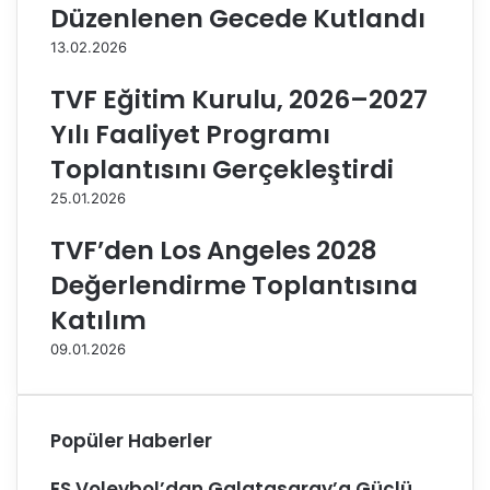
Düzenlenen Gecede Kutlandı
r
h
L
ç
13.02.2026
i
e
g
O
TVF Eğitim Kurulu, 2026–2027
i
p
Yılı Faaliyet Programı
’
e
n
t
Toplantısını Gerçekleştirdi
d
'
25.01.2026
e
i
1
k
TVF’den Los Angeles 2028
3
o
.
n
Değerlendirme Toplantısına
H
u
Katılım
a
k
f
e
09.01.2026
t
d
a
e
B
c
a
e
Popüler Haberler
ş
k
l
ES Voleybol’dan Galatasaray’a Güçlü