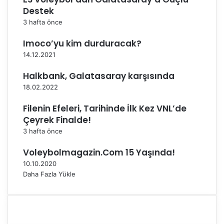
a
Destek
d
3 hafta önce
ı
Imoco’yu kim durduracak?
14.12.2021
Halkbank, Galatasaray karşısında
18.02.2022
Filenin Efeleri, Tarihinde İlk Kez VNL’de
Çeyrek Finalde!
3 hafta önce
Voleybolmagazin.Com 15 Yaşında!
10.10.2020
Daha Fazla Yükle