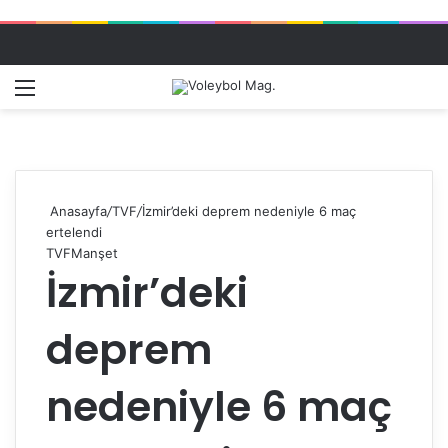
Menü
Dış gö
A
Anasayfa
/
TVF
/
İzmir’deki deprem nedeniyle 6 maç
ertelendi
TVF
Manşet
İzmir’deki
deprem
nedeniyle 6 maç