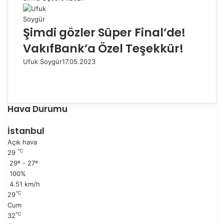
Şimdi gözler Süper Final’de!
VakıfBank’a Özel Teşekkür!
Ufuk Soygür
17.05.2023
Ö
n
S
c
o
e
n
Hava Durumu
k
r
i
a
İstanbul
s
k
Açık hava
a
i
℃
29
y
s
29º - 27º
f
a
100%
a
y
4.51 km/h
f
℃
29
a
Cum
℃
32