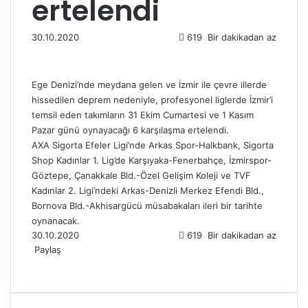
ertelendi
30.10.2020
619
Bir dakikadan az
Ege Denizi’nde meydana gelen ve İzmir ile çevre illerde
hissedilen deprem nedeniyle, profesyonel liglerde İzmir’i
temsil eden takımların 31 Ekim Cumartesi ve 1 Kasım
Pazar günü oynayacağı 6 karşılaşma ertelendi.
AXA Sigorta Efeler Ligi’nde Arkas Spor-Halkbank, Sigorta
Shop Kadınlar 1. Lig’de Karşıyaka-Fenerbahçe, İzmirspor-
Göztepe, Çanakkale Bld.-Özel Gelişim Koleji ve TVF
Kadınlar 2. Ligi’ndeki Arkas-Denizli Merkez Efendi Bld.,
Bornova Bld.-Akhisargücü müsabakaları ileri bir tarihte
oynanacak.
30.10.2020
619
Bir dakikadan az
Paylaş
F
X
L
T
P
R
W
T
E
Y
a
i
u
i
e
h
e
-
a
c
n
m
n
d
a
l
P
z
e
k
b
t
d
t
e
o
d