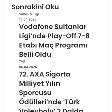
Sonrakini Oku
b
e
l
e
i
s
g
s
ı
o
d
r
r
t
A
r
t
r
Sultanlar Ligi
o
I
e
p
a
a
15.04.2026
k
n
s
p
m
i
Vodafone Sultanlar
t
l
e
Ligi’nde Play-Off 7-8
p
a
Etabı Maç Programı
y
Belli Oldu
l
a
TVF
ş
06.04.2026
72. AXA Sigorta
Milliyet Yılın
Sporcusu
Ödülleri’nde ‘Türk
Voleybolu’ 2 Dalda