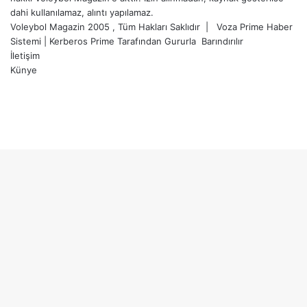
dahi kullanılamaz, alıntı yapılamaz.
Voleybol Magazin 2005 , Tüm Hakları Saklıdır |
Voza Prime Haber
Sistemi
|
Kerberos Prime
Tarafından Gururla
Barındırılır
İletişim
Künye
X
YouTube
Instagram
Facebook
X
LinkedIn
WhatsApp
Telegram
Başa
dön
tuşu