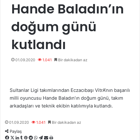
Hande Baladın’ın
doğum günü
kutlandı
01.09.2020
1.041
Bir dakikadan az
Sultanlar Ligi takımlarından Eczacıbaşı VitrA’nın başarılı
milli oyuncusu Hande Baladın’ın doğum günü, takım
arkadaşları ve teknik ekibin katılımıyla kutlandı.
01.09.2020
1.041
Bir dakikadan az
Paylaş
F
X
L
T
P
R
W
T
E
Y