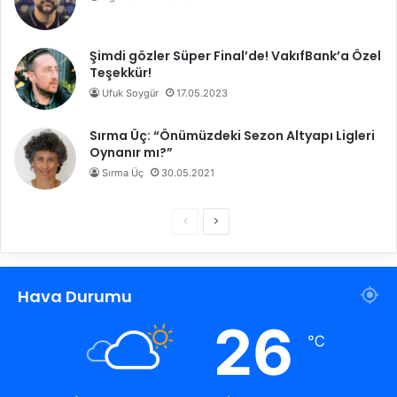
Şimdi gözler Süper Final’de! VakıfBank’a Özel
Teşekkür!
Ufuk Soygür
17.05.2023
Sırma Üç: “Önümüzdeki Sezon Altyapı Ligleri
Oynanır mı?”
Sırma Üç
30.05.2021
Ö
S
n
o
c
n
Hava Durumu
e
r
k
a
26
℃
i
k
s
i
a
s