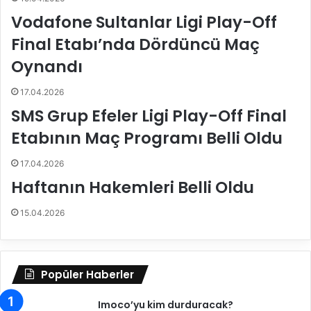
p
Vodafone Sultanlar Ligi Play-Off
K
Final Etabı’nda Dördüncü Maç
a
l
Oynandı
e
c
17.04.2026
i
SMS Grup Efeler Ligi Play-Off Final
k
B
Etabının Maç Programı Belli Oldu
e
l
17.04.2026
e
Haftanın Hakemleri Belli Oldu
d
i
15.04.2026
y
e
s
p
Popüler Haberler
o
r
Imoco’yu kim durduracak?
'