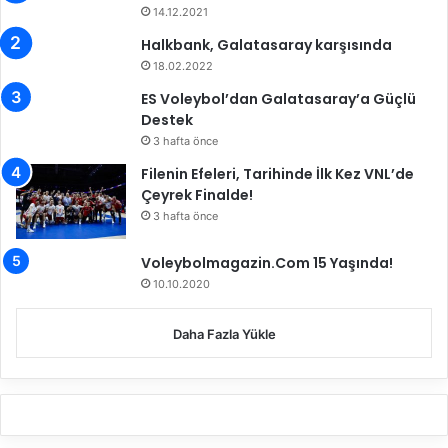
14.12.2021
d
a
Halkbank, Galatasaray karşısında
!
18.02.2022
ES Voleybol’dan Galatasaray’a Güçlü
Destek
3 hafta önce
Filenin Efeleri, Tarihinde İlk Kez VNL’de
Çeyrek Finalde!
3 hafta önce
Voleybolmagazin.Com 15 Yaşında!
10.10.2020
Daha Fazla Yükle