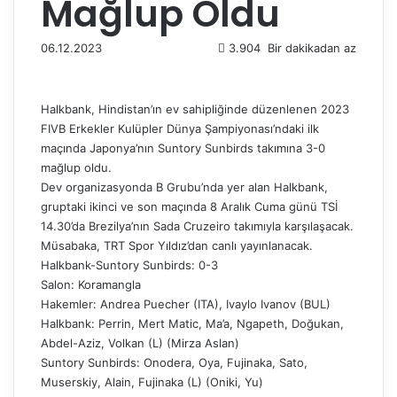
Mağlup Oldu
06.12.2023
3.904
Bir dakikadan az
Halkbank, Hindistan’ın ev sahipliğinde düzenlenen 2023
FIVB Erkekler Kulüpler Dünya Şampiyonası’ndaki ilk
maçında Japonya’nın Suntory Sunbirds takımına 3-0
mağlup oldu.
Dev organizasyonda B Grubu’nda yer alan Halkbank,
gruptaki ikinci ve son maçında 8 Aralık Cuma günü TSİ
14.30’da Brezilya’nın Sada Cruzeiro takımıyla karşılaşacak.
Müsabaka, TRT Spor Yıldız’dan canlı yayınlanacak.
Halkbank-Suntory Sunbirds: 0-3
Salon: Koramangla
Hakemler:
Andrea Puecher
(ITA),
Ivaylo Ivanov
(BUL)
Halkbank: Perrin, Mert Matic, Ma’a, Ngapeth, Doğukan,
Abdel-Aziz, Volkan (L) (Mirza Aslan)
Suntory Sunbirds: Onodera, Oya, Fujinaka, Sato,
Muserskiy, Alain, Fujinaka (L) (Oniki, Yu)