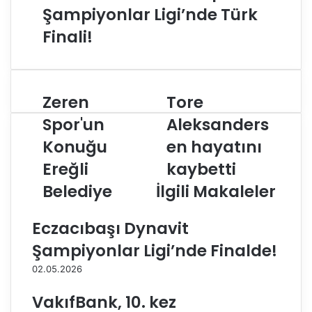
Şampiyonlar Ligi’nde Türk
Finali!
Zeren
Tore
Z
T
e
o
Spor'un
Aleksanders
r
r
Konuğu
en hayatını
e
e
n
A
Ereğli
kaybetti
S
l
p
Belediye
İlgili Makaleler
e
o
k
r
s
Eczacıbaşı Dynavit
'
a
u
n
Şampiyonlar Ligi’nde Finalde!
n
d
02.05.2026
K
e
o
r
VakıfBank, 10. kez
n
s