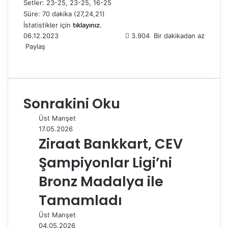
Setler: 23-25, 23-25, 16-25
Süre: 70 dakika (27,24,21)
İstatistikler için
tıklayınız
.
06.12.2023
3.904
Bir dakikadan az
Paylaş
F
X
L
T
P
R
W
T
E
Y
a
i
u
i
e
h
e
-
a
c
n
m
n
d
a
l
P
z
e
k
b
t
d
t
e
o
d
Sonrakini Oku
b
e
l
e
i
s
g
s
ı
o
d
r
r
t
A
r
t
r
Üst Manşet
o
I
e
p
a
a
17.05.2026
k
n
s
p
m
i
Ziraat Bankkart, CEV
t
l
e
Şampiyonlar Ligi’ni
p
a
Bronz Madalya ile
y
Tamamladı
l
a
Üst Manşet
ş
04.05.2026