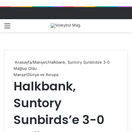
Menü
Dış gö
A
Anasayfa
/
Manşet
/
Halkbank, Suntory Sunbirds’e 3-0
Mağlup Oldu
Manşet
Dünya ve Avrupa
Halkbank,
Suntory
Sunbirds’e 3-0