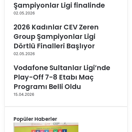
u
e
Şampiyonlar Ligi finalinde
ğ
n
02.05.2026
u
h
E
a
2026 Kadınlar CEV Zeren
r
y
e
a
Group Şampiyonlar Ligi
ğ
t
Dörtlü Finalleri Başlıyor
l
ı
i
n
02.05.2026
B
ı
e
k
Vodafone Sultanlar Ligi’nde
l
a
Play-Off 7-8 Etabı Maç
e
y
d
b
Programı Belli Oldu
i
e
15.04.2026
y
t
e
t
i
Popüler Haberler