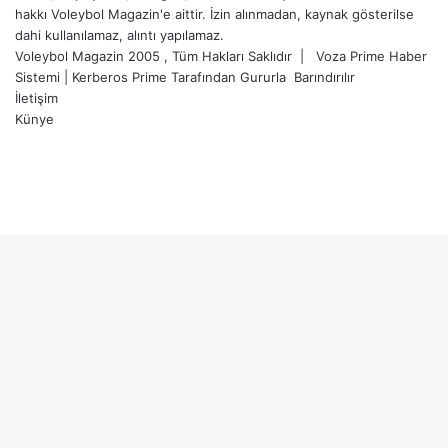
hakkı Voleybol Magazin'e aittir. İzin alınmadan, kaynak gösterilse
dahi kullanılamaz, alıntı yapılamaz.
Voleybol Magazin 2005 , Tüm Hakları Saklıdır |
Voza Prime Haber
Sistemi
|
Kerberos Prime
Tarafından Gururla
Barındırılır
İletişim
Künye
X
YouTube
Instagram
Facebook
X
LinkedIn
WhatsApp
Telegram
Başa
dön
tuşu