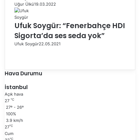
Uğur Ülkü
19.03.2022
Ufuk Soygür: “Fenerbahçe HDI
Sigorta’da ses seda yok”
Ufuk Soygür
22.05.2021
Ö
n
S
c
o
e
n
Hava Durumu
k
r
i
a
İstanbul
s
k
Açık hava
a
i
℃
27
y
s
27º - 26º
f
a
100%
a
y
3.9 km/h
f
℃
27
a
Cum
℃