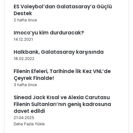
d
ES Voleybol’dan Galatasaray’a Güçlü
i
Destek
y
o
2 hafta önce
r
Imoco’yu kim durduracak?
14.12.2021
Halkbank, Galatasaray karşısında
18.02.2022
Filenin Efeleri, Tarihinde İlk Kez VNL’de
Çeyrek Finalde!
3 hafta önce
Sinead Jack Kısal ve Alexia Carutasu
Filenin Sultanları’nın geniş kadrosuna
davet edildi
21.04.2025
Daha Fazla Yükle