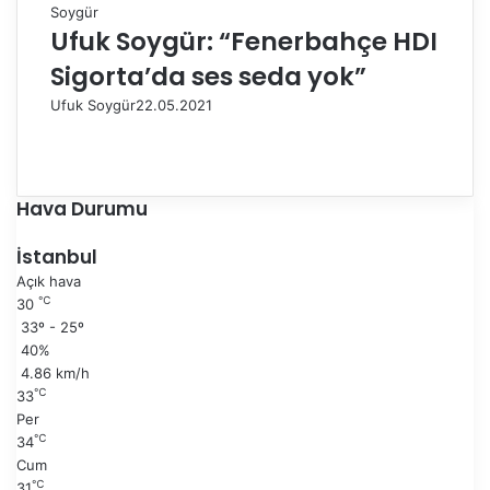
Ufuk Soygür: “Fenerbahçe HDI
Sigorta’da ses seda yok”
Ufuk Soygür
22.05.2021
Ö
n
S
c
o
e
n
Hava Durumu
k
r
i
a
İstanbul
s
k
Açık hava
a
i
℃
30
y
s
33º - 25º
f
a
40%
a
y
4.86 km/h
f
℃
33
a
Per
℃
34
Cum
℃
31