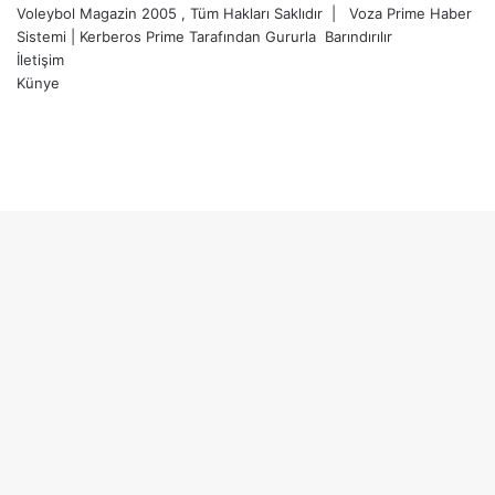
Voleybol Magazin 2005 , Tüm Hakları Saklıdır |
Voza Prime Haber
Sistemi
|
Kerberos Prime
Tarafından Gururla
Barındırılır
İletişim
Künye
X
YouTube
Instagram
Facebook
X
LinkedIn
WhatsApp
Telegram
Başa
dön
tuşu