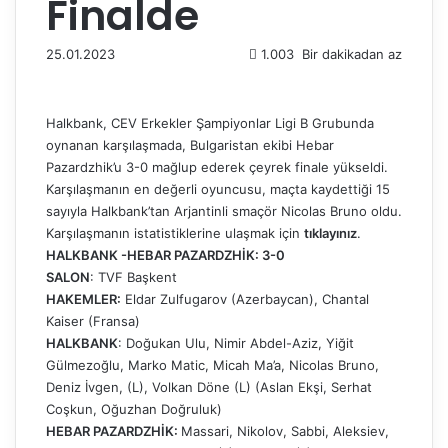
Finalde
25.01.2023
1.003
Bir dakikadan az
Halkbank, CEV Erkekler Şampiyonlar Ligi B Grubunda
oynanan karşılaşmada, Bulgaristan ekibi Hebar
Pazardzhik’u 3-0 mağlup ederek çeyrek finale yükseldi.
Karşılaşmanın en değerli oyuncusu, maçta kaydettiği 15
sayıyla Halkbank’tan Arjantinli smaçör Nicolas Bruno oldu.
Karşılaşmanın istatistiklerine ulaşmak için
tıklayınız
.
HALKBANK -HEBAR PAZARDZHİK
: 3-0
SALON
: TVF Başkent
HAKEMLER:
Eldar Zulfugarov (Azerbaycan), Chantal
Kaiser (Fransa)
HALKBANK
: Doğukan Ulu, Nimir Abdel-Aziz, Yiğit
Gülmezoğlu, Marko Matic, Micah Ma’a, Nicolas Bruno,
Deniz İvgen, (L), Volkan Döne (L) (Aslan Ekşi, Serhat
Coşkun, Oğuzhan Doğruluk)
HEBAR PAZARDZHİK:
Massari, Nikolov, Sabbi, Aleksiev,