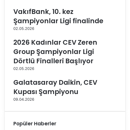
i
v
y
i
VakıfBank, 10. kez
e
t
Şampiyonlar Ligi finalinde
t
,
o
s
02.05.2026
l
e
d
t
2026 Kadınlar CEV Zeren
u
v
Group Şampiyonlar Ligi
e
r
Dörtlü Finalleri Başlıyor
m
02.05.2026
e
d
Galatasaray Daikin, CEV
e
n
Kupası Şampiyonu
d
09.04.2026
e
v
a
m
Popüler Haberler
e