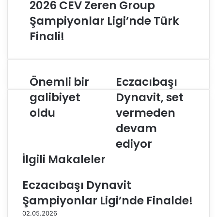
2026 CEV Zeren Group
Şampiyonlar Ligi’nde Türk
Finali!
Önemli bir
Eczacıbaşı
Ö
E
n
c
galibiyet
Dynavit, set
e
z
oldu
vermeden
m
a
l
c
devam
i
ı
b
b
ediyor
i
a
İlgili Makaleler
r
ş
g
ı
a
D
Eczacıbaşı Dynavit
l
y
Şampiyonlar Ligi’nde Finalde!
i
n
b
a
02.05.2026