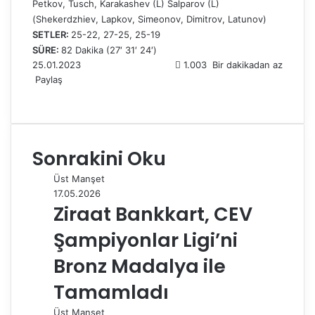
Petkov, Tusch, Karakashev (L) Salparov (L)
(Shekerdzhiev, Lapkov, Simeonov, Dimitrov, Latunov)
SETLER:
25-22, 27-25, 25-19
SÜRE:
82 Dakika (27′ 31′ 24′)
25.01.2023
1.003
Bir dakikadan az
Paylaş
F
X
L
T
P
R
W
T
E
Y
a
i
u
i
e
h
e
-
a
c
n
m
n
d
a
l
P
z
e
k
b
t
d
t
e
o
d
Sonrakini Oku
b
e
l
e
i
s
g
s
ı
o
d
r
r
t
A
r
t
r
Üst Manşet
o
I
e
p
a
a
17.05.2026
k
n
s
p
m
i
Ziraat Bankkart, CEV
t
l
e
Şampiyonlar Ligi’ni
p
a
Bronz Madalya ile
y
Tamamladı
l
a
Üst Manşet