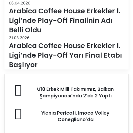
06.04.2026
Arabica Coffee House Erkekler 1.
Ligi’nde Play-Off Finalinin Adı
Belli Oldu
31.03.2026
Arabica Coffee House Erkekler 1.
Ligi’nde Play-Off Yarı Final Etabı
Başlıyor
U
U18 Erkek Milli Takımımız, Balkan
1
Şampiyonası’nda 2’de 2 Yaptı
8
E
Y
r
Ylenia Pericati, Imoco Volley
l
k
Conegliano'da
e
e
n
k