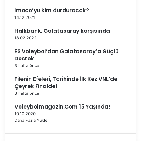
Ş
C
a
Imoco’yu kim durduracak?
o
m
14.12.2021
n
p
e
i
Halkbank, Galatasaray karşısında
g
y
18.02.2022
l
o
i
n
ES Voleybol’dan Galatasaray’a Güçlü
a
a
Destek
n
s
3 hafta önce
o
ı
'
’
Filenin Efeleri, Tarihinde İlk Kez VNL’de
d
n
Çeyrek Finalde!
a
d
3 hafta önce
a
2
Voleybolmagazin.Com 15 Yaşında!
’
d
10.10.2020
e
Daha Fazla Yükle
2
Y
a