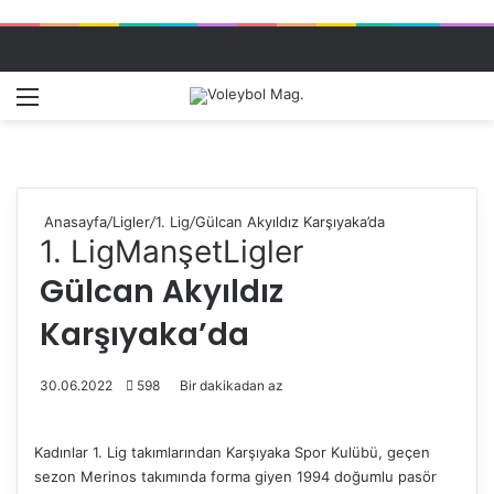
Menü
Dış gö
A
Anasayfa
/
Ligler
/
1. Lig
/
Gülcan Akyıldız Karşıyaka’da
1. Lig
Manşet
Ligler
Gülcan Akyıldız
Karşıyaka’da
30.06.2022
598
Bir dakikadan az
Kadınlar 1. Lig takımlarından Karşıyaka Spor Kulübü, geçen
sezon Merinos takımında forma giyen 1994 doğumlu pasör