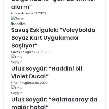
alarm”
Gölge Adam
02.11.2020
Savaş Eskigülek: “Voleybolda
Beyaz Kart Uygulaması
Başlıyor”
Savaş Eskigülek
13.05.2022
Ufuk Soygür: “Haddini bil
Violet Duca!”
Ufuk Soygür
03.06.2022
Ufuk Soygür: “Galatasaray’da
majör hata!”