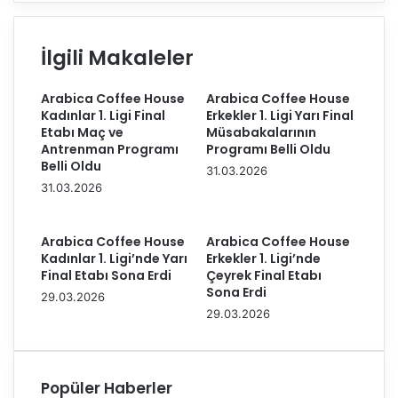
i
M
a
i
P
l
İlgili Makaleler
e
l
r
i
Arabica Coffee House
Arabica Coffee House
i
T
Kadınlar 1. Ligi Final
Erkekler 1. Ligi Yarı Final
c
a
Etabı Maç ve
Müsabakalarının
a
k
Antrenman Programı
Programı Belli Oldu
t
ı
Belli Oldu
31.03.2026
i
m
31.03.2026
,
ı
I
m
m
ı
Arabica Coffee House
Arabica Coffee House
o
z
Kadınlar 1. Ligi’nde Yarı
Erkekler 1. Ligi’nde
c
,
Final Etabı Sona Erdi
Çeyrek Final Etabı
o
B
Sona Erdi
29.03.2026
V
a
29.03.2026
o
l
l
k
l
a
e
n
Popüler Haberler
y