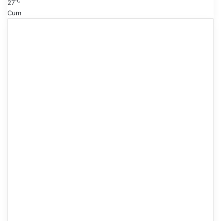
℃
27
Cum