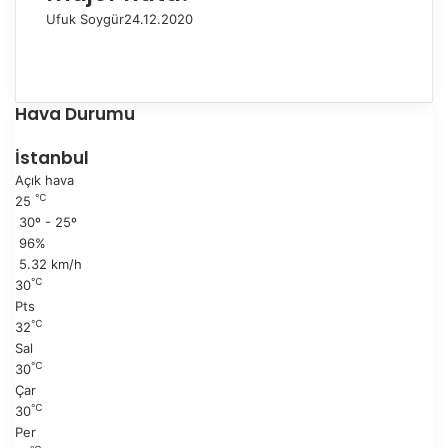
Ufuk Soygür
24.12.2020
Ö
n
S
c
o
e
n
Hava Durumu
k
r
i
a
İstanbul
s
k
Açık hava
a
i
℃
25
y
s
30º - 25º
f
a
96%
a
y
5.32 km/h
f
℃
30
a
Pts
℃
32
Sal
℃
30
Çar
℃
30
Per