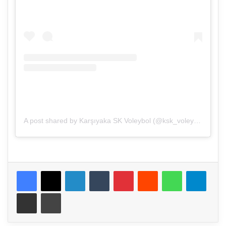
A post shared by Karşıyaka SK Voleybol (@ksk_voleybol)
Facebook
X
LinkedIn
Tumblr
Pinterest
Reddit
WhatsApp
Telegram
E-Posta ile paylaş
Yazdır