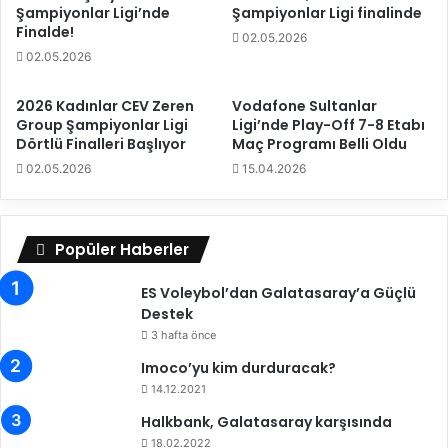
Şampiyonlar Ligi’nde
Şampiyonlar Ligi finalinde
a
m
Finalde!
02.05.2026
H
a
02.05.2026
a
ç
s
t
a
a
2026 Kadınlar CEV Zeren
Vodafone Sultanlar
n
Group Şampiyonlar Ligi
Ligi’nde Play-Off 7-8 Etabı
k
Dörtlü Finalleri Başlıyor
Maç Programı Belli Oldu
B
i
ü
r
02.05.2026
15.04.2026
l
a
e
k
n
i
Popüler Haberler
t
b
S
i
i
ES Voleybol’dan Galatasaray’a Güçlü
S
n
Destek
a
c
d
3 hafta önce
e
a
Imoco’yu kim durduracak?
d
14.12.2021
ö
n
Halkbank, Galatasaray karşısında
e
18.02.2022