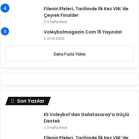
m
Filenin Efeleri, Tarihinde İlk Kez VNL’de
i
Çeyrek Finalde!
3 hafta önce
Voleybolmagazin.Com 15 Yaşında!
10.10.2020
Daha Fazla Yükle
Son Yazılar
ES Voleybol’dan Galatasaray’a Güçlü
Destek
3 hafta önce
Filenin Efeleri, Tarihinde İlk Kez VNL’de