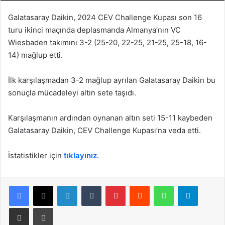
Galatasaray Daikin, 2024 CEV Challenge Kupası son 16
turu ikinci maçında deplasmanda Almanya’nın VC
Wiesbaden takımını 3-2 (25-20, 22-25, 21-25, 25-18, 16-
14) mağlup etti.
İlk karşılaşmadan 3-2 mağlup ayrılan Galatasaray Daikin bu
sonuçla mücadeleyi altın sete taşıdı.
Karşılaşmanın ardından oynanan altın seti 15-11 kaybeden
Galatasaray Daikin, CEV Challenge Kupası’na veda etti.
İstatistikler için
tıklayınız
.
Facebook
X
LinkedIn
Tumblr
Pinterest
Reddit
WhatsApp
Telegram
E-Posta ile paylaş
Yazdır