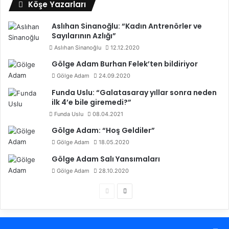
Köşe Yazarları
Aslıhan Sinanoğlu: “Kadın Antrenörler ve
Sayılarının Azlığı”
Aslıhan Sinanoğlu
12.12.2020
Gölge Adam Burhan Felek’ten bildiriyor
Gölge Adam
24.09.2020
Funda Uslu: “Galatasaray yıllar sonra neden
ilk 4’e bile giremedi?”
Funda Uslu
08.04.2021
Gölge Adam: “Hoş Geldiler”
Gölge Adam
18.05.2020
Gölge Adam Salı Yansımaları
Gölge Adam
28.10.2020
Ö
S
n
o
c
n