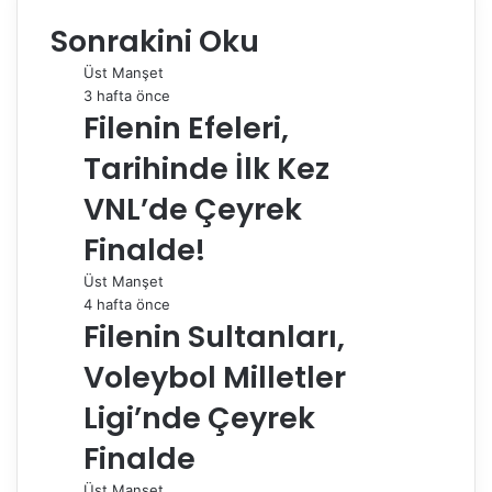
e
k
b
t
d
t
e
o
d
Sonrakini Oku
b
e
l
e
i
s
g
s
ı
o
d
r
r
t
A
r
t
r
Üst Manşet
o
I
e
p
a
a
3 hafta önce
k
n
s
p
m
i
Filenin Efeleri,
t
l
e
Tarihinde İlk Kez
p
a
VNL’de Çeyrek
y
Finalde!
l
a
Üst Manşet
ş
4 hafta önce
Filenin Sultanları,
Voleybol Milletler
Ligi’nde Çeyrek
Finalde
Üst Manşet