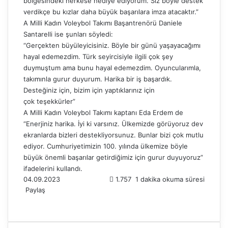
bölgesindeki herkese hediye ediyorum. Siz böyle destek
verdikçe bu kızlar daha büyük başarılara imza atacaktır.”
A Milli Kadın Voleybol Takımı Başantrenörü Daniele
Santarelli ise şunları söyledi:
“Gerçekten büyüleyicisiniz. Böyle bir günü yaşayacağımı
hayal edemezdim. Türk seyircisiyle ilgili çok şey
duymuştum ama bunu hayal edemezdim. Oyuncularımla,
takımınla gurur duyurum. Harika bir iş başardık.
Desteğiniz için, bizim için yaptıklarınız için
çok teşekkürler”
A Milli Kadın Voleybol Takımı kaptanı Eda Erdem de
“Enerjiniz harika. İyi ki varsınız. Ülkemizde görüyoruz dev
ekranlarda bizleri destekliyorsunuz. Bunlar bizi çok mutlu
ediyor. Cumhuriyetimizin 100. yılında ülkemize böyle
büyük önemli başarılar getirdiğimiz için gurur duyuyoruz”
ifadelerini kullandı.
04.09.2023
1.757
1 dakika okuma süresi
Paylaş
F
X
L
T
P
R
W
T
E
Y
a
i
u
i
e
h
e
-
a
c
n
m
n
d
a
l
P
z