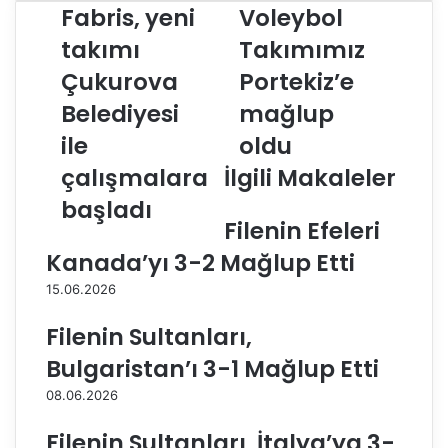
a
M
Fabris, yeni
Voleybol
m
i
takımı
Takımımız
a
l
n
l
Çukurova
Portekiz’e
t
i
a
Belediyesi
E
mağlup
F
r
ile
oldu
a
k
b
e
çalışmalara
İlgili Makaleler
r
k
başladı
i
V
Filenin Efeleri
s
o
,
l
Kanada’yı 3-2 Mağlup Etti
y
e
15.06.2026
e
y
n
b
Filenin Sultanları,
i
o
t
l
Bulgaristan’ı 3-1 Mağlup Etti
a
T
08.06.2026
k
a
ı
k
Filenin Sultanları, İtalya’ya 3-
m
ı