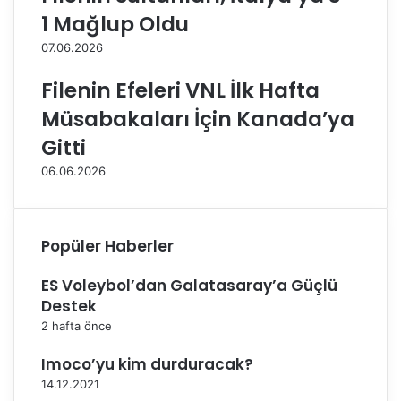
ı
m
1 Mağlup Oldu
Ç
ı
07.06.2026
u
m
k
ı
Filenin Efeleri VNL İlk Hafta
u
z
r
P
Müsabakaları İçin Kanada’ya
o
o
Gitti
v
r
a
t
06.06.2026
B
e
e
k
l
i
e
z
Popüler Haberler
d
’
i
e
ES Voleybol’dan Galatasaray’a Güçlü
y
m
Destek
e
a
2 hafta önce
s
ğ
i
l
Imoco’yu kim durduracak?
i
u
14.12.2021
l
p