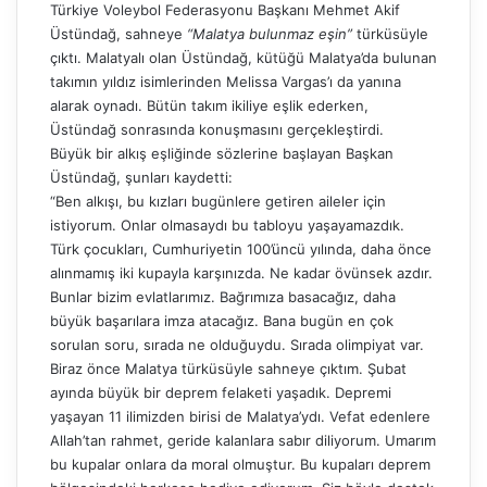
Türkiye Voleybol Federasyonu Başkanı Mehmet Akif
Üstündağ, sahneye
“Malatya bulunmaz eşin”
türküsüyle
çıktı. Malatyalı olan Üstündağ, kütüğü Malatya’da bulunan
takımın yıldız isimlerinden Melissa Vargas’ı da yanına
alarak oynadı. Bütün takım ikiliye eşlik ederken,
Üstündağ sonrasında konuşmasını gerçekleştirdi.
Büyük bir alkış eşliğinde sözlerine başlayan Başkan
Üstündağ, şunları kaydetti:
“Ben alkışı, bu kızları bugünlere getiren aileler için
istiyorum. Onlar olmasaydı bu tabloyu yaşayamazdık.
Türk çocukları, Cumhuriyetin 100’üncü yılında, daha önce
alınmamış iki kupayla karşınızda. Ne kadar övünsek azdır.
Bunlar bizim evlatlarımız. Bağrımıza basacağız, daha
büyük başarılara imza atacağız. Bana bugün en çok
sorulan soru, sırada ne olduğuydu. Sırada olimpiyat var.
Biraz önce Malatya türküsüyle sahneye çıktım. Şubat
ayında büyük bir deprem felaketi yaşadık. Depremi
yaşayan 11 ilimizden birisi de Malatya’ydı. Vefat edenlere
Allah’tan rahmet, geride kalanlara sabır diliyorum. Umarım
bu kupalar onlara da moral olmuştur. Bu kupaları deprem