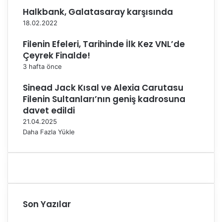
e
o
Halkbank, Galatasaray karşısında
ç
l
18.02.2022
a
d
l
u
Filenin Efeleri, Tarihinde İlk Kez VNL’de
ı
Çeyrek Finalde!
ş
3 hafta önce
m
a
Sinead Jack Kısal ve Alexia Carutasu
l
Filenin Sultanları’nın geniş kadrosuna
a
r
davet edildi
a
21.04.2025
b
Daha Fazla Yükle
a
ş
l
a
d
ı
Son Yazılar