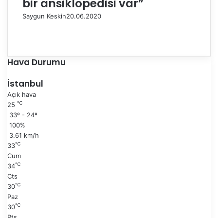
bir ansiklopedisi var”
Saygun Keskin
20.06.2020
Ö
n
S
c
o
e
n
Hava Durumu
k
r
i
a
İstanbul
s
k
Açık hava
a
i
℃
25
y
s
33º - 24º
f
a
100%
a
y
3.61 km/h
f
℃
33
a
Cum
℃
34
Cts
℃
30
Paz
℃
30
Pts