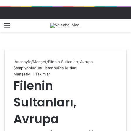
Menü
Dış gö
A
Anasayfa
/
Manşet
/
Filenin Sultanları, Avrupa
Şampiyonluğunu İstanbul’da Kutladı
Manşet
Milli Takımlar
Filenin
Sultanları,
Avrupa