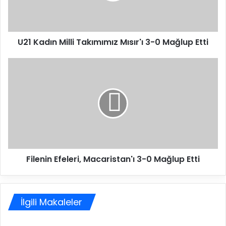
ı
n
M
U21 Kadın Milli Takımımız Mısır'ı 3-0 Mağlup Etti
i
l
l
F
i
i
T
l
a
e
k
n
ı
i
m
n
ı
E
m
f
Filenin Efeleri, Macaristan'ı 3-0 Mağlup Etti
ı
e
z
l
M
e
ı
r
İlgili Makaleler
s
i
ı
,
r
M