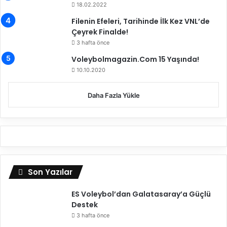
t
18.02.2022
t
Filenin Efeleri, Tarihinde İlk Kez VNL’de
i
Çeyrek Finalde!
3 hafta önce
Voleybolmagazin.Com 15 Yaşında!
10.10.2020
Daha Fazla Yükle
Son Yazılar
ES Voleybol’dan Galatasaray’a Güçlü
Destek
3 hafta önce