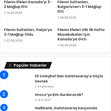
Filenin Efeleri Kanada’yı 3-
Filenin Sultanları,
'
a
2 Mağlup Etti
Bulgaristan’ı 3-1 Mağlup
ı
c
Etti
15.06.2026
3
a
08.06.2026
-
r
0
i
M
s
Filenin Sultanları, İtalya’ya
Filenin Efeleri VNL İlk Hafta
3-1 Mağlup Oldu
Müsabakaları İçin
a
t
Kanada’ya Gitti
ğ
a
07.06.2026
l
n
06.06.2026
u
'
p
ı
E
3
Popüler Haberler
t
-
t
0
ES Voleybol’dan Galatasaray’a Güçlü
i
M
Destek
a
ğ
3 hafta önce
l
Imoco’yu kim durduracak?
u
14.12.2021
p
E
Halkbank, Galatasaray karşısında