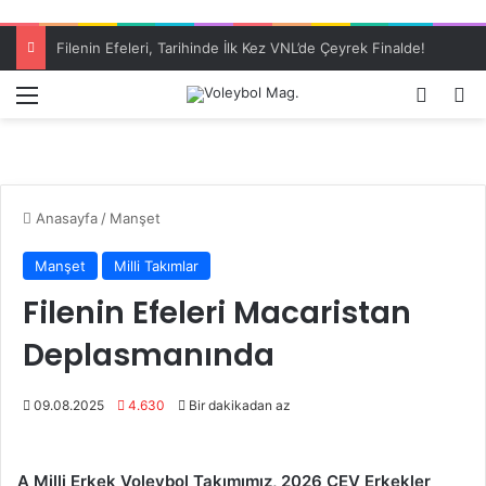
Filenin Efeleri, Tarihinde İlk Kez VNL’de Çeyrek Finalde!
Menü
Dış gö
A
Anasayfa
/
Manşet
Manşet
Milli Takımlar
Filenin Efeleri Macaristan
Deplasmanında
09.08.2025
4.630
Bir dakikadan az
A Milli Erkek Voleybol Takımımız, 2026 CEV Erkekler