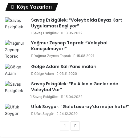
Köşe Yazarları
Savaş Eskigülek: “Voleybolda Beyaz Kart
Uygulaması Başlıyor”
Savaş Eskigülek
13.05.2022
Yağmur Zeynep Toprak: “Voleybol
Konuşulmuyor!”
Yağmur Zeynep Toprak
15.08.2021
Gölge Adam Salı Yansımaları
Gölge Adam
03.11.2020
Savaş Eskigülek: “Bu Ailenin Genlerinde
Voleybol Var”
Savaş Eskigülek
15.04.2022
Ufuk Soygür: “Galatasaray’da majör hata!”
Ufuk Soygür
24.12.2020
Ö
S
n
o