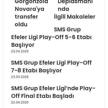
Gorgonzola
Deplasmanı
a
S
M
Novara'ya
p
nda
a
o
transfer
İlgili Makaleler
r
r
k
,
oldu
o
İ
SMS Grup
v
m
Efeler Ligi Play-Off 5-6 Etabı
a
a
,
m
Başlıyor
I
o
23.04.2026
g
ğ
o
l
SMS Grup Efeler Ligi Play-Off
r
u
G
B
7-8 Etabı Başlıyor
o
e
23.04.2026
r
l
g
e
SMS Grup Efeler Ligi’nde Play-
o
d
n
i
Off Final Etabı Başladı
z
y
22.04.2026
o
e