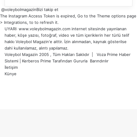
@voleybolmagazin
Bizi takip et
The Instagram Access Token is expired, Go to the Theme options page
> Integrations, to to refresh it.
UYARI: www.voleybolmagazin.com internet sitesinde yayınlanan
haber, köşe yazısı, fotoğraf, video ve tüm içeriklerin her türlü telif
hakkı Voleybol Magazin'e aittir. İzin alınmadan, kaynak gösterilse
dahi kullanılamaz, alıntı yapılamaz.
Voleybol Magazin 2005 , Tüm Hakları Saklıdır |
Voza Prime Haber
Sistemi
|
Kerberos Prime
Tarafından Gururla
Barındırılır
İletişim
Künye
X
YouTube
Instagram
Facebook
X
LinkedIn
WhatsApp
Telegram
Başa
dön
tuşu