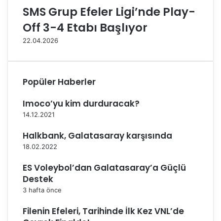
l
D
SMS Grup Efeler Ligi’nde Play-
a
e
N
p
Off 3-4 Etabı Başlıyor
o
l
22.04.2026
v
a
a
s
r
m
a
a
Popüler Haberler
'
n
y
ı
Imoco’yu kim durduracak?
a
n
14.12.2021
t
d
r
a
Halkbank, Galatasaray karşısında
a
n
18.02.2022
s
ES Voleybol’dan Galatasaray’a Güçlü
f
e
Destek
r
3 hafta önce
o
l
Filenin Efeleri, Tarihinde İlk Kez VNL’de
d