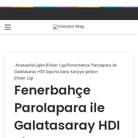
Menü
Dış gö
A
Anasayfa
/
Ligler
/
Efeler Ligi
/
Fenerbahçe Parolapara ile
Galatasaray HDI Sigorta karşı karşıya geliyor
Efeler Ligi
Fenerbahçe
Parolapara ile
Galatasaray HDI