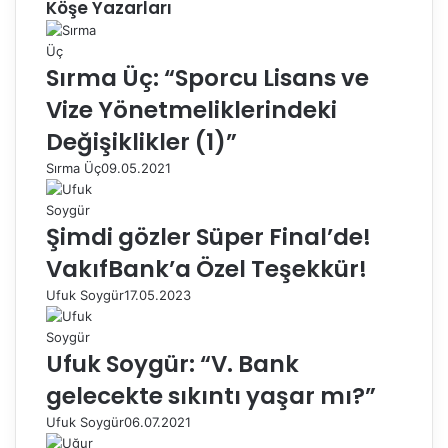
Köşe Yazarları
Sırma Üç: “Sporcu Lisans ve
Vize Yönetmeliklerindeki
Değişiklikler (1)”
Sırma Üç
09.05.2021
Şimdi gözler Süper Final’de!
VakıfBank’a Özel Teşekkür!
Ufuk Soygür
17.05.2023
Ufuk Soygür: “V. Bank
gelecekte sıkıntı yaşar mı?”
Ufuk Soygür
06.07.2021