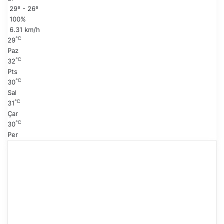
y
s
29º - 26º
f
a
100%
a
y
6.31 km/h
f
℃
29
a
Paz
℃
32
Pts
℃
30
Sal
℃
31
Çar
℃
30
Per