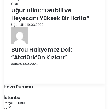
Uğur Ülkü: “Derbili ve
Heyecanı Yüksek Bir Hafta”
Uğur Ülkü
19.03.2022
Burcu Hakyemez Dal:
“Atatürk’ün Kızları”
editor
04.09.2023
Ö
n
S
c
o
e
n
Hava Durumu
k
r
i
a
İstanbul
s
k
Parçalı Bulutlu
a
i
℃
27