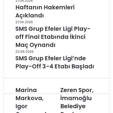
27.04.2026
Haftanın Hakemleri
Açıklandı
27.04.2026
SMS Grup Efeler Ligi Play-
off Final Etabında İkinci
Maç Oynandı
23.04.2026
SMS Grup Efeler Ligi’nde
Play-Off 3-4 Etabı Başladı
Marina
Zeren Spor,
M
Z
a
e
Markova,
İmamoğlu
r
r
Igor
Belediye
i
e
n
n