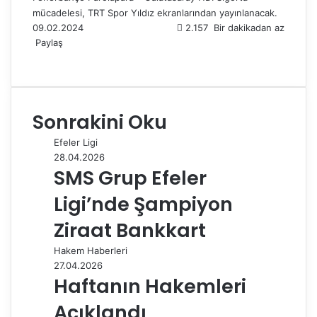
mücadelesi, TRT Spor Yıldız ekranlarından yayınlanacak.
09.02.2024
2.157
Bir dakikadan az
Paylaş
F
X
L
T
P
R
W
T
E
Y
a
i
u
i
e
h
e
-
a
c
n
m
n
d
a
l
P
z
e
k
b
t
d
t
e
o
d
Sonrakini Oku
b
e
l
e
i
s
g
s
ı
o
d
r
r
t
A
r
t
r
Efeler Ligi
o
I
e
p
a
a
28.04.2026
k
n
s
p
m
i
SMS Grup Efeler
t
l
e
Ligi’nde Şampiyon
p
a
Ziraat Bankkart
y
Hakem Haberleri
l
27.04.2026
a
Haftanın Hakemleri
ş
Açıklandı