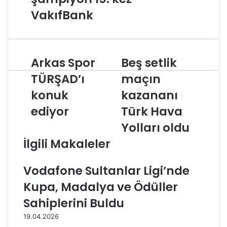
VakıfBank
Arkas Spor
Beş setlik
A
B
r
e
TÜRŞAD’ı
maçın
k
ş
konuk
kazananı
a
s
s
e
ediyor
Türk Hava
S
t
p
l
Yolları oldu
o
i
İlgili Makaleler
r
k
T
m
Ü
a
Vodafone Sultanlar Ligi’nde
R
ç
Kupa, Madalya ve Ödüller
Ş
ı
A
n
Sahiplerini Buldu
D
k
19.04.2026
’
a