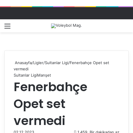
Menü
Dış gö
A
Anasayfa
/
Ligler
/
Sultanlar Ligi
/
Fenerbahçe Opet set
vermedi
Sultanlar Ligi
Manşet
Fenerbahçe
Opet set
vermedi
02.12.2023
1.459
Bir dakikadan az