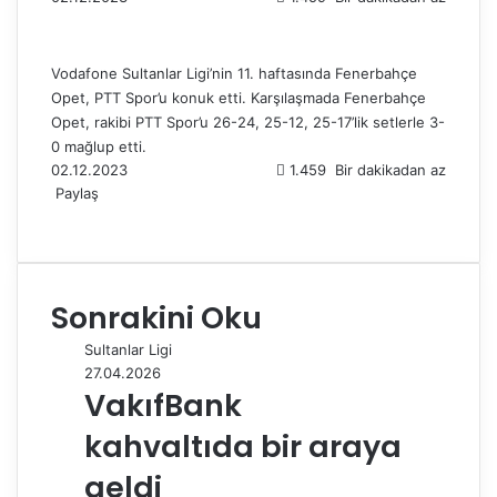
Vodafone Sultanlar Ligi’nin 11. haftasında Fenerbahçe
Opet, PTT Spor’u konuk etti. Karşılaşmada Fenerbahçe
Opet, rakibi PTT Spor’u 26-24, 25-12, 25-17’lik setlerle 3-
0 mağlup etti.
02.12.2023
1.459
Bir dakikadan az
Paylaş
F
X
L
T
P
R
W
T
E
Y
a
i
u
i
e
h
e
-
a
c
n
m
n
d
a
l
P
z
e
k
b
t
d
t
e
o
d
Sonrakini Oku
b
e
l
e
i
s
g
s
ı
o
d
r
r
t
A
r
t
r
Sultanlar Ligi
o
I
e
p
a
a
27.04.2026
k
n
s
p
m
i
VakıfBank
t
l
e
kahvaltıda bir araya
p
a
geldi
y