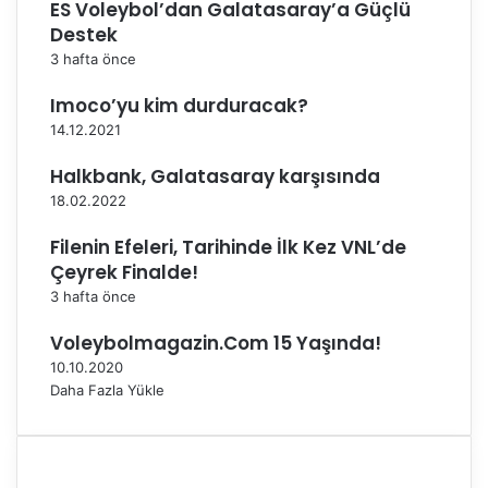
ES Voleybol’dan Galatasaray’a Güçlü
l
Destek
d
3 hafta önce
u
Imoco’yu kim durduracak?
14.12.2021
Halkbank, Galatasaray karşısında
18.02.2022
Filenin Efeleri, Tarihinde İlk Kez VNL’de
Çeyrek Finalde!
3 hafta önce
Voleybolmagazin.Com 15 Yaşında!
10.10.2020
Daha Fazla Yükle