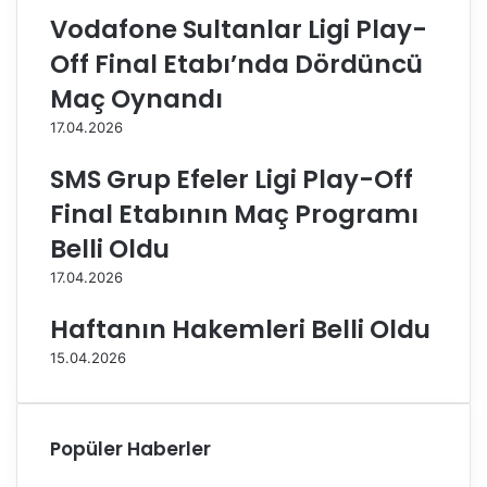
ı
z
Vodafone Sultanlar Ligi Play-
k
a
o
n
Off Final Etabı’nda Dördüncü
n
a
Maç Oynandı
u
n
k
ı
17.04.2026
e
T
d
ü
SMS Grup Efeler Ligi Play-Off
i
r
Final Etabının Maç Programı
y
k
o
H
Belli Oldu
r
a
17.04.2026
v
a
Haftanın Hakemleri Belli Oldu
Y
o
15.04.2026
l
l
a
r
Popüler Haberler
ı
o