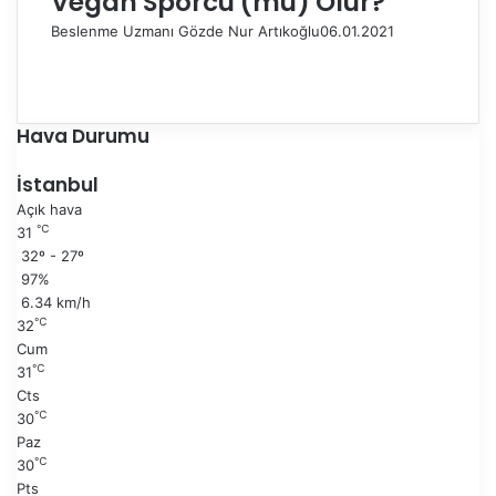
Vegan Sporcu (mu) Olur?
Beslenme Uzmanı Gözde Nur Artıkoğlu
06.01.2021
Ö
n
S
c
o
e
n
Hava Durumu
k
r
i
a
İstanbul
s
k
Açık hava
a
i
℃
31
y
s
32º - 27º
f
a
97%
a
y
6.34 km/h
f
℃
32
a
Cum
℃
31
Cts
℃
30
Paz
℃
30
Pts