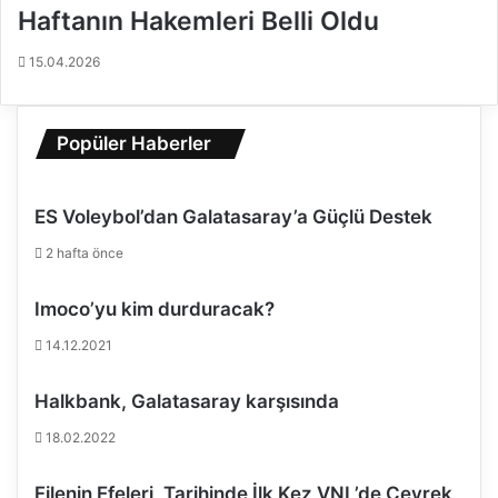
Haftanın Hakemleri Belli Oldu
l
a
e
f
15.04.2026
d
t
i
a
y
D
e
e
Popüler Haberler
s
v
p
a
o
m
ES Voleybol’dan Galatasaray’a Güçlü Destek
r
E
’
d
2 hafta önce
u
i
3
y
Imoco’yu kim durduracak?
-
o
1
r
14.12.2021
y
e
Halkbank, Galatasaray karşısında
n
d
18.02.2022
i
Filenin Efeleri, Tarihinde İlk Kez VNL’de Çeyrek