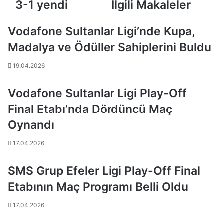
a
n
3-1 yendi
İlgili Makaleler
,
e
İ
S
Vodafone Sultanlar Ligi’nde Kupa,
s
u
t
l
Madalya ve Ödüller Sahiplerini Buldu
a
t
n
a
19.04.2026
b
n
u
l
Vodafone Sultanlar Ligi Play-Off
l
a
B
r
Final Etabı’nda Dördüncü Maç
ü
L
Oynandı
y
i
ü
g
17.04.2026
k
i
ş
’
SMS Grup Efeler Ligi Play-Off Final
e
n
h
d
Etabının Maç Programı Belli Oldu
i
e
r
7
17.04.2026
B
.
e
H