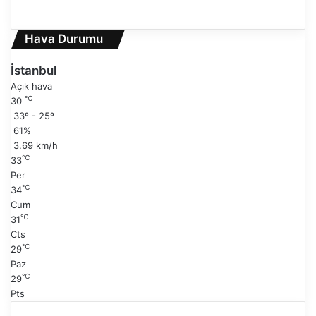
n
S
c
o
e
n
Hava Durumu
k
r
i
a
İstanbul
s
k
Açık hava
a
i
℃
30
y
s
33º - 25º
f
a
61%
a
y
3.69 km/h
f
℃
33
a
Per
℃
34
Cum
℃
31
Cts
℃
29
Paz
℃
29
Pts