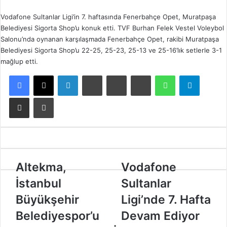
Vodafone Sultanlar Ligi’in 7. haftasında Fenerbahçe Opet, Muratpaşa
Belediyesi Sigorta Shop’u konuk etti. TVF Burhan Felek Vestel Voleybol
Salonu’nda oynanan karşılaşmada Fenerbahçe Opet, rakibi Muratpaşa
Belediyesi Sigorta Shop’u 22-25, 25-23, 25-13 ve 25-16’lık setlerle 3-1
mağlup etti.
Facebook
X
LinkedIn
Tumblr
Pinterest
Reddit
WhatsApp
Telegram
E-Posta ile paylaş
Yazdır
A
Altekma,
V
Vodafone
l
o
İstanbul
Sultanlar
t
d
e
a
Büyükşehir
Ligi’nde 7. Hafta
k
f
Belediyespor’u
Devam Ediyor
m
o