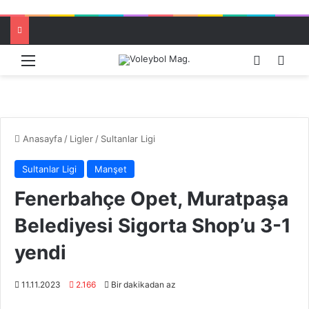
Menü
Dış görü
Aram
Anasayfa
/
Ligler
/
Sultanlar Ligi
Sultanlar Ligi
Manşet
Fenerbahçe Opet, Muratpaşa
Belediyesi Sigorta Shop’u 3-1
yendi
11.11.2023
2.166
Bir dakikadan az