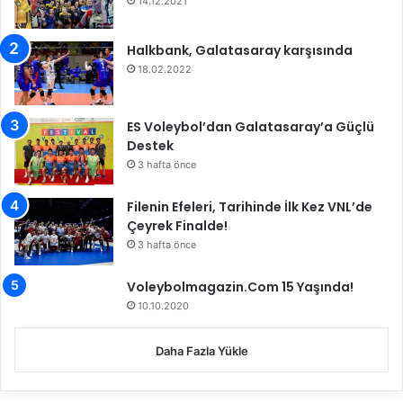
14.12.2021
Halkbank, Galatasaray karşısında
18.02.2022
ES Voleybol’dan Galatasaray’a Güçlü
Destek
3 hafta önce
Filenin Efeleri, Tarihinde İlk Kez VNL’de
Çeyrek Finalde!
3 hafta önce
Voleybolmagazin.Com 15 Yaşında!
10.10.2020
Daha Fazla Yükle