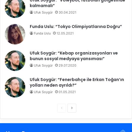
Ufuk Soygür: “Voleybol, futbolun gölgesinde
kalmamalı”
Ufuk Soygür
30.04.2021
Funda Uslu: “Tokyo Olimpiyatlarına Doğru”
Funda Uslu
12.05.2021
Ufuk Soygür: “Kebap organizasyonları ve
bunun sosyal medyaya yansıması”
Ufuk Soygür
29.07.2020
Ufuk Soygür: “Fenerbahçe ile Erkan Toğan’ın
yolları neden ayrıldı?”
Ufuk Soygür
01.05.2021
Ö
S
n
o
c
n