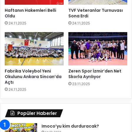
d
o
e
r
Haftanın Hakemleri Belli
TVF Veteranlar Turnuvası
v
Oldu
Sona Erdi
u
a
h
24.11.2025
24.11.2025
m
a
e
z
d
ı
i
r
y
l
o
ı
r
k
Fabrika Voleybol Yeni
Zeren Spor İzmir’den Net
m
Okulunu Ankara Sincan’da
Skorla Ayrılıyor
a
Açtı
ç
23.11.2025
24.11.2025
ı
y
a
p
Popüler Haberler
t
ı
Imoco’yu kim durduracak?