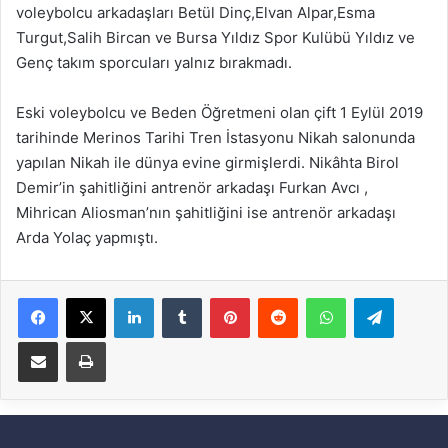
voleybolcu arkadaşları Betül Dinç,Elvan Alpar,Esma
Turgut,Salih Bircan ve Bursa Yıldız Spor Kulübü Yıldız ve
Genç takım sporcuları yalnız bırakmadı.
Eski voleybolcu ve Beden Öğretmeni olan çift 1 Eylül 2019
tarihinde Merinos Tarihi Tren İstasyonu Nikah salonunda
yapılan Nikah ile dünya evine girmişlerdi. Nikâhta Birol
Demir’in şahitliğini antrenör arkadaşı Furkan Avcı ,
Mihrican Aliosman’nın şahitliğini ise antrenör arkadaşı
Arda Yolaç yapmıştı.
Facebook
X
LinkedIn
Tumblr
Pinterest
Reddit
WhatsApp
Telegram
E-Posta ile paylaş
Yazdır