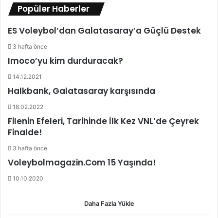
m
Popüler Haberler
e
d
ES Voleybol’dan Galatasaray’a Güçlü Destek
i
y
3 hafta önce
o
Imoco’yu kim durduracak?
r
14.12.2021
Halkbank, Galatasaray karşısında
18.02.2022
Filenin Efeleri, Tarihinde İlk Kez VNL’de Çeyrek
Finalde!
3 hafta önce
Voleybolmagazin.Com 15 Yaşında!
10.10.2020
Daha Fazla Yükle