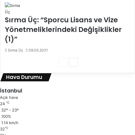
Sırma Üç: “Sporcu Lisans ve Vize
Yönetmeliklerindeki Değişiklikler
(1)”
Sırma Üç
09.05.2021
Ö
S
n
o
Hava Durumu
c
n
e
r
İstanbul
k
a
Açık hava
℃
24
i
k
32º - 23º
s
i
100%
a
s
1.14 km/h
℃
32
y
a