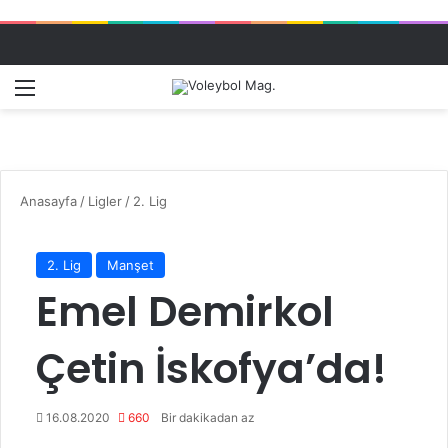
Menü
Dış gö
A
Anasayfa
/
Ligler
/
2. Lig
2. Lig
Manşet
Emel Demirkol
Çetin İskofya’da!
16.08.2020
660
Bir dakikadan az