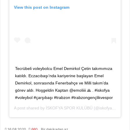
View this post on Instagram
Tecrübeli voleybolcu Emel Demirkol Çetin takımımıza
katıldı. Eczacıbaşı’nda kariyerine başlayan Emel
Demirkol, sonrasında Fenerbahçe ve Milli takım’da
görev aldı. Hoşgeldin Kaptan @emoliiii 🙏 . #iskofya
#voleybol #çarşıbaşı #trabzon #trabzongençlikvespor
A post shared by
İSKOFYA SPOR KULÜBÜ
(@iskofya) on
Aug 
16.08.2020
660
Bir dakikadan az