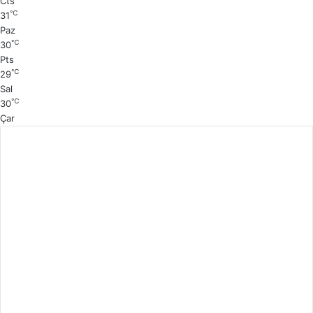
Cts
f
y
℃
31
a
f
Paz
℃
30
a
Pts
℃
29
Sal
℃
30
Çar