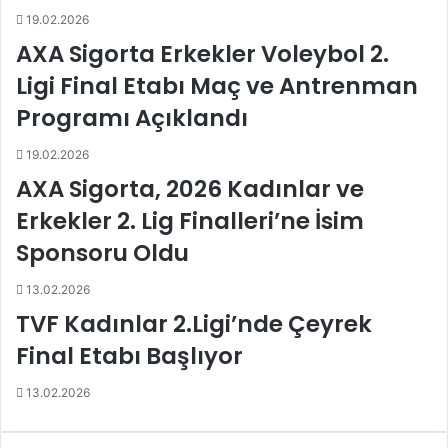
z
t
19.02.2026
o
i
AXA Sigorta Erkekler Voleybol 2.
n
h
Ligi Final Etabı Maç ve Antrenman
a
Programı Açıklandı
z
ı
19.02.2026
r
l
AXA Sigorta, 2026 Kadınlar ve
ı
Erkekler 2. Lig Finalleri’ne İsim
k
l
Sponsoru Oldu
a
r
13.02.2026
ı
TVF Kadınlar 2.Ligi’nde Çeyrek
n
a
Final Etabı Başlıyor
d
e
13.02.2026
v
a