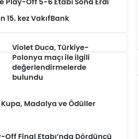
e Play-Off 5-6 Etabı Sona Erdi
n 15. kez VakıfBank
Violet Duca, Türkiye-
V
i
Polonya maçı ile ilgili
o
değerlendirmelerde
l
e
bulundu
t
D
u
c
e Kupa, Madalya ve Ödüller
a
,
T
ü
r
y-Off Final Etabı’nda Dördüncü
k