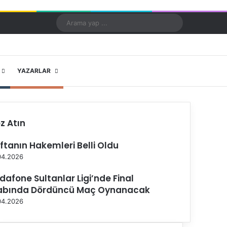
Kayıt Ol
Rastgele Makale
Kenar Bölmesi
Dış görünümü değiştir
Arama
yap
...
X
YouTube
Instagram
YAZARLAR
z Atın
ftanın Hakemleri Belli Oldu
04.2026
dafone Sultanlar Ligi’nde Final
abında Dördüncü Maç Oynanacak
04.2026