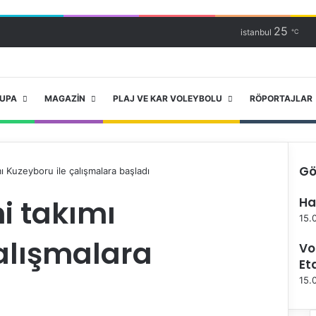
25
istanbul
℃
RUPA
MAGAZIN
PLAJ VE KAR VOLEYBOLU
RÖPORTAJLAR
Gö
ı Kuzeyboru ile çalışmalara başladı
K
i takımı
Ha
a
p
15.
a
alışmalara
Vo
l
ı
Et
15.