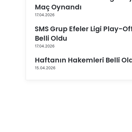
g
Maç Oynandı
o
17.04.2026
r
t
SMS Grup Efeler Ligi Play-O
a
,
Belli Oldu
y
17.04.2026
e
n
Haftanın Hakemleri Belli Ol
i
s
15.04.2026
e
z
o
n
h
a
z
ı
r
l