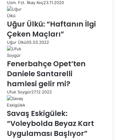
Uzm. Fzt. İlkay Koç
23.11.2020
Uğur Ülkü: “Haftanın İlgi
Çeken Maçları”
Uğur Ülkü
05.03.2022
Fenerbahçe Opet’ten
Daniele Santarelli
hamlesi gelir mi?
Ufuk Soygür
27.12.2022
Savaş Eskigülek:
“Voleybolda Beyaz Kart
Uygulaması Başlıyor”