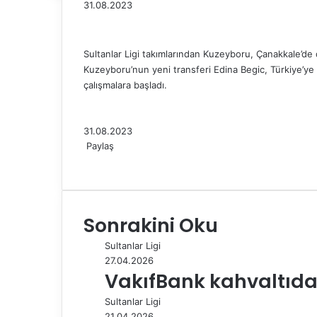
31.08.2023
Sultanlar Ligi takımlarından Kuzeyboru, Çanakkale’de 
Kuzeyboru’nun yeni transferi Edina Begic, Türkiye’ye
çalışmalara başladı.
31.08.2023
Paylaş
F
X
L
T
P
R
W
T
E
Y
a
i
u
i
e
h
e
-
a
c
n
m
n
d
a
l
P
z
e
k
b
t
d
t
e
o
d
Sonrakini Oku
b
e
l
e
i
s
g
s
ı
o
d
r
r
t
A
r
t
r
Sultanlar Ligi
o
I
e
p
a
a
27.04.2026
k
n
s
p
m
i
VakıfBank kahvaltıda 
t
l
e
Sultanlar Ligi
p
21.04.2026