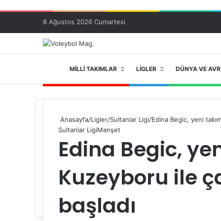
8 Ağustos 2026 Cumartesi
ANA SAYFA
MILLI TAKIMLAR
LIGLER
DÜNYA VE AV
Anasayfa
/
Ligler
/
Sultanlar Ligi
/
Edina Begic, yeni takım
Sultanlar Ligi
Manşet
Edina Begic, yen
Kuzeyboru ile ç
başladı