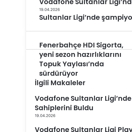
Vodafone Sultanlar Ligi’nd
19.04.2026
Sultanlar Ligi’nde şampiyo
Fenerbahçe HDI Sigorta,
F
e
yeni sezon hazırlıklarını
n
Topuk Yaylası’nda
e
r
sürdürüyor
b
İlgili Makaleler
a
h
ç
Vodafone Sultanlar Ligi’nd
e
H
Sahiplerini Buldu
D
19.04.2026
I
S
Vodafone Sultanlar Ligi Pla
i