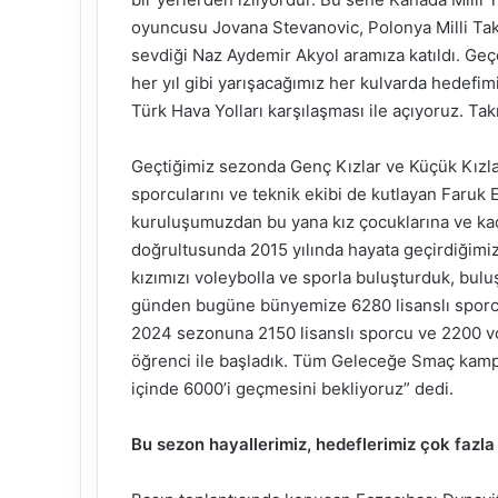
oyuncusu Jovana Stevanovic, Polonya Milli Ta
sevdiği Naz Aydemir Akyol aramıza katıldı. Geçe
her yıl gibi yarışacağımız her kulvarda hede
Türk Hava Yolları karşılaşması ile açıyoruz. Ta
Geçtiğimiz sezonda Genç Kızlar ve Küçük Kızla
sporcularını ve teknik ekibi de kutlayan Faruk 
kuruluşumuzdan bu yana kız çocuklarına ve ka
doğrultusunda 2015 yılında hayata geçirdiğim
kızımızı voleybolla ve sporla buluşturduk, bu
günden bugüne bünyemize 6280 lisanslı sporcu
2024 sezonuna 2150 lisanslı sporcu ve 2200 v
öğrenci ile başladık. Tüm Geleceğe Smaç kamp
içinde 6000’i geçmesini bekliyoruz” dedi.
Bu sezon hayallerimiz, hedeflerimiz çok fazla