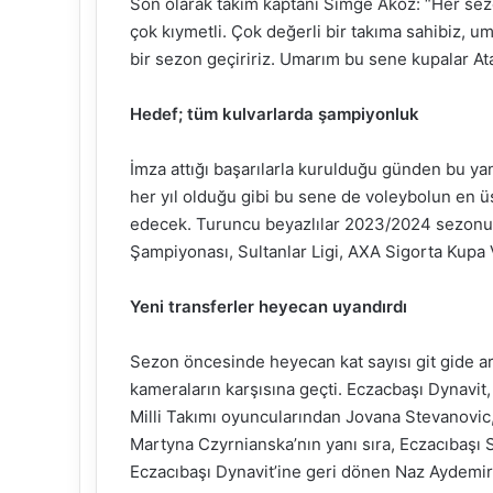
Son olarak takım kaptanı Simge Aköz: “Her sez
çok kıymetli. Çok değerli bir takıma sahibiz, um
bir sezon geçiririz. Umarım bu sene kupalar Atat
Hedef; tüm kulvarlarda şampiyonluk
İmza attığı başarılarla kurulduğu günden bu ya
her yıl olduğu gibi bu sene de voleybolun en
edecek. Turuncu beyazlılar 2023/2024 sezonu
Şampiyonası, Sultanlar Ligi, AXA Sigorta Kupa 
Yeni transferler heyecan uyandırdı
Sezon öncesinde heyecan kat sayısı git gide art
kameraların karşısına geçti. Eczacbaşı Dynavit,
Milli Takımı oyuncularından Jovana Stevanovic
Martyna Czyrnianska’nın yanı sıra, Eczacıbaşı
Eczacıbaşı Dynavit’ine geri dönen Naz Aydemir A