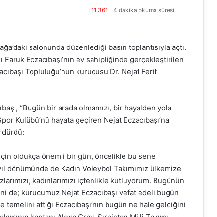
11.361
4 dakika okuma süresi
a’daki salonunda düzenlediği basın toplantısıyla açtı.
Faruk Eczacıbaşı’nın ev sahipliğinde gerçekleştirilen
czacıbaşı Topluluğu’nun kurucusu Dr. Nejat Ferit
başı, “Bugün bir arada olmamızı, bir hayalden yola
ı Spor Kulübü’nü hayata geçiren Nejat Eczacıbaşı’na
ürdürdü:
için oldukça önemli bir gün, öncelikle bu sene
 yıl dönümünde de Kadın Voleybol Takımımız ülkemize
zlarımızı, kadınlarımızı içtenlikle kutluyorum. Bugünün
deni de; kurucumuz Nejat Eczacıbaşı vefat edeli bugün
 temelini attığı Eczacıbaşı’nın bugün ne hale geldiğini
akımının kaptanı Alexa Gray, Sırbistan Milli Takımı