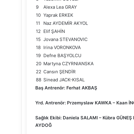
9
Alexa Lea GRAY
10
Yaprak ERKEK
11
Naz AYDEMİR AKYOL
12
Elif ŞAHİN
15
Jovana STEVANOVIC
18
Irina VORONKOVA
19
Defne BAŞYOLCU
20
Martyna CZYRNIANSKA
22
Cansın ŞENDİR
88
Sinead JACK-KISAL
Baş Antrenör: Ferhat AKBAŞ
Yrd. Antrenör: Przemyslaw KAWKA – Ka
Sağlık Ekibi: Daniela SALAMI – Kübra GÜNE
AYDOĞ