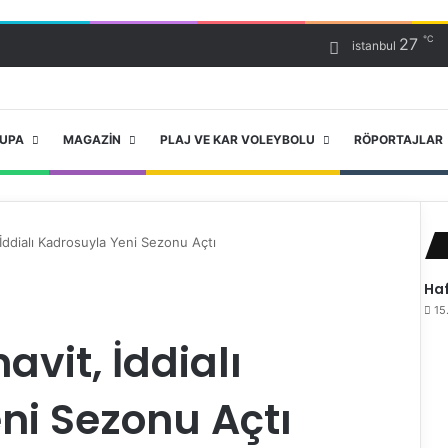
℃
27
istanbul
RUPA
MAGAZIN
PLAJ VE KAR VOLEYBOLU
RÖPORTAJLAR
 İddialı Kadrosuyla Yeni Sezonu Açtı
Haf
15
avit, İddialı
ni Sezonu Açtı