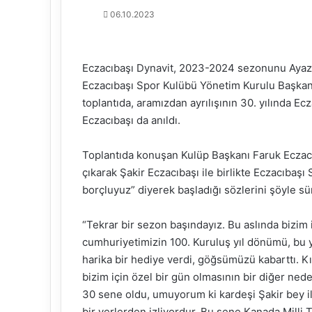
06.10.2023
Eczacıbaşı Dynavit, 2023-2024 sezonunu Ayazağ
Eczacıbaşı Spor Kulübü Yönetim Kurulu Başkanı 
toplantıda, aramızdan ayrılışının 30. yılında E
Eczacıbaşı da anıldı.
Toplantıda konuşan Kulüp Başkanı Faruk Eczacı
çıkarak Şakir Eczacıbaşı ile birlikte Eczacıbaş
borçluyuz” diyerek başladığı sözlerini şöyle s
“Tekrar bir sezon başındayız. Bu aslında bizim 
cumhuriyetimizin 100. Kuruluş yıl dönümü, bu
harika bir hediye verdi, göğsümüzü kabarttı. Kı
bizim için özel bir gün olmasının bir diğer ne
30 sene oldu, umuyorum ki kardeşi Şakir bey ile
bir yerlerden izliyordur. Bu sene Kanada Milli T