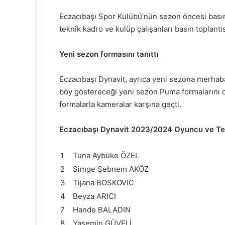
Eczacıbaşı Spor Kulübü’nün sezon öncesi basın 
teknik kadro ve kulüp çalışanları basın toplan
Yeni sezon formasını tanıttı
Eczacıbaşı Dynavit, ayrıca yeni sezona merh
boy göstereceği yeni sezon Puma formalarını da
formalarla kameralar karşına geçti.
Eczacıbaşı Dynavit 2023/2024 Oyuncu ve Te
1
Tuna Aybüke ÖZEL
2
Simge Şebnem AKÖZ
3
Tijana BOSKOVIC
4
Beyza ARICI
7
Hande BALADIN
8
Yasemin GÜVELİ