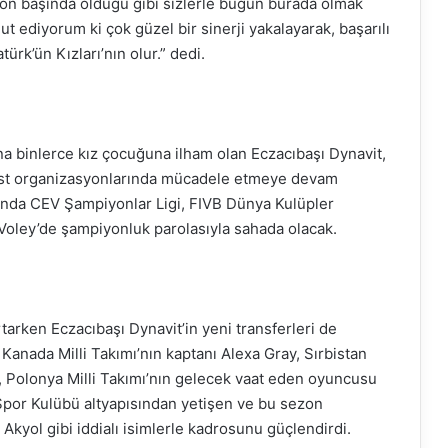
on başında olduğu gibi sizlerle bugün burada olmak
ut ediyorum ki çok güzel bir sinerji yakalayarak, başarılı
ürk’ün Kızları’nın olur.” dedi.
na binlerce kız çocuğuna ilham olan Eczacıbaşı Dynavit,
 üst organizasyonlarında mücadele etmeye devam
nda CEV Şampiyonlar Ligi, FIVB Dünya Kulüpler
Voley’de şampiyonluk parolasıyla sahada olacak.
arken Eczacıbaşı Dynavit’in yeni transferleri de
 Kanada Milli Takımı’nın kaptanı Alexa Gray, Sırbistan
, Polonya Milli Takımı’nın gelecek vaat eden oyuncusu
 Spor Kulübü altyapısından yetişen ve bu sezon
kyol gibi iddialı isimlerle kadrosunu güçlendirdi.