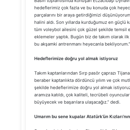
Basın toplantısında konuşan Eczacıbaşı Dynavi
hedeflerimiz çok fazla ve bu konuda çok heyeca
parçalarını bir araya getirdiğimizi düşünüyor
halini aldı. Son yıllarda kurduğumuz en güçlü 
tüm voleybol ailesini çok güzel şekilde temsil 
eklemeler yaptık. Bugün biz de takım olarak ilk
bu akşamki antrenmanı heyecanla bekliyorum.”
Hedeflerimize doğru yol almak istiyoruz
Takım kaptanlarından Sırp pasör çaprazı Tijan
beraber kaptanlıkta dördüncü yılım ve çok mutl
şekilde hedeflerimize doğru yol almak istiyoru
aramıza katıldı, çok kaliteli, tecrübeli oyuncu
büyüyecek ve başarılara ulaşacağız.” dedi.
Umarım bu sene kupalar Atatürk’ün Kızları’nın