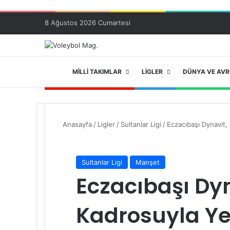
8 Ağustos 2026 Cumartesi
ANA SAYFA
MILLI TAKIMLAR
LIGLER
DÜNYA VE AV
Anasayfa
/
Ligler
/
Sultanlar Ligi
/
Eczacıbaşı Dynavit,
Sultanlar Ligi
Manşet
Eczacıbaşı Dyn
Kadrosuyla Ye