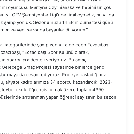
kımı oyuncusu Martyna Czyrnianska ve hepimizin çok
n yıl CEV Şampiyonlar Ligi’nde final oynadık, bu yıl da
fimiz şampiyonluk. Sezonumuzu 14 Ekim cumartesi günü
kımımıza yeni sezonda başarılar diliyorum.”
r kategorilerinde şampiyonluk elde eden Eczacıbaşı
Eczacıbaşı, “Eczacıbaşı Spor Kulübü olarak,
dın sporculara destek veriyoruz. Bu amaç
iz Geleceğe Smaç Projesi sayesinde binlerce genç
luşturmaya da devam ediyoruz. Projeye başladığımız
, altyapı kadrolarımıza 34 sporcu kazandırdık. 2023-
oleybol okulu öğrencisi olmak üzere toplam 4350
üslerinde antrenman yapan öğrenci sayısının bu sezon