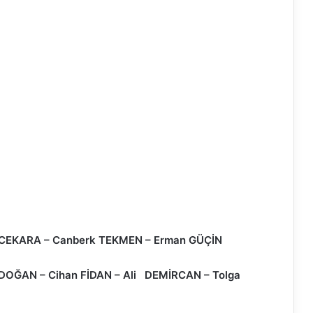
an İNCEKARA – Canberk TEKMEN – Erman GÜÇİN
Ş DOĞAN – Cihan FİDAN – Ali DEMİRCAN – Tolga