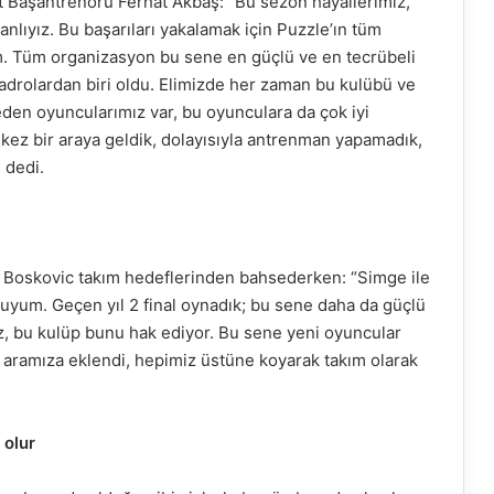
t Başantrenörü Ferhat Akbaş: “Bu sezon hayallerimiz,
nlıyız. Bu başarıları yakalamak için Puzzle’ın tüm
um. Tüm organizasyon bu sene en güçlü ve en tecrübeli
kadrolardan biri oldu. Elimizde her zaman bu kulübü ve
eden oyuncularımız var, bu oyunculara da çok iyi
 kez bir araya geldik, dolayısıyla antrenman yapamadık,
 dedi.
a Boskovic takım hedeflerinden bahsederken: “Simge ile
uyum. Geçen yıl 2 final oynadık; bu sene daha da güçlü
z, bu kulüp bunu hak ediyor. Bu sene yeni oyuncular
lar aramıza eklendi, hepimiz üstüne koyarak takım olarak
 olur