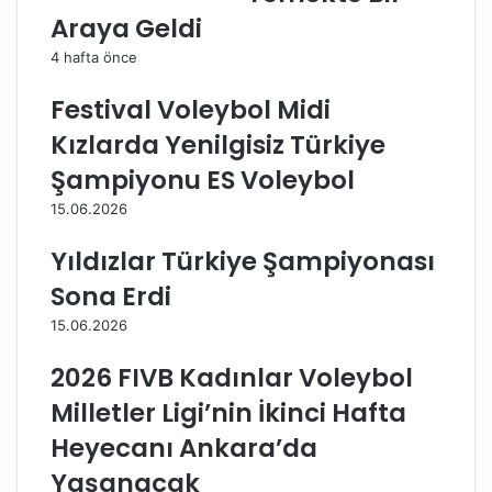
t
u
Araya Geldi
a
b
E
i
4 hafta önce
f
r
e
r
Festival Voleybol Midi
l
e
Kızlarda Yenilgisiz Türkiye
e
k
r
o
Şampiyonu ES Voleybol
L
r
15.06.2026
i
!
g
Yıldızlar Türkiye Şampiyonası
i
’
Sona Erdi
n
15.06.2026
d
e
2026 FIVB Kadınlar Voleybol
2
0
Milletler Ligi’nin İkinci Hafta
.
Heyecanı Ankara’da
H
a
Yaşanacak