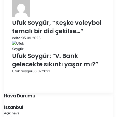
Ufuk Soygür, “Keşke voleybol
temalı bir dizi çekilse…”
editor
05.09.2023
Ufuk Soygür: “V. Bank
gelecekte sıkıntı yaşar mı?”
Ufuk Soygür
06.07.2021
Ö
n
S
c
o
e
n
Hava Durumu
k
r
i
a
İstanbul
s
k
Açık hava
a
i