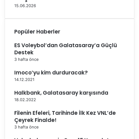
f
15.06.2026
t
a
B
a
Popüler Haberler
ş
l
ES Voleybol’dan Galatasaray’a Güçlü
ı
Destek
y
o
3 hafta önce
r
Imoco’yu kim durduracak?
14.12.2021
Halkbank, Galatasaray karşısında
18.02.2022
Filenin Efeleri, Tarihinde İlk Kez VNL’de
Çeyrek Finalde!
3 hafta önce