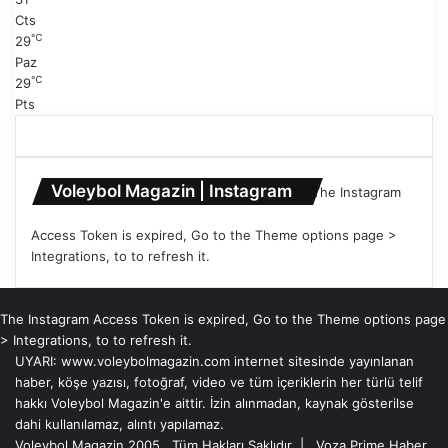
Cts
℃
29
Paz
℃
29
Pts
Voleybol Magazin | Instagram
The Instagram
Access Token is expired, Go to the Theme options page >
Integrations, to to refresh it.
The Instagram Access Token is expired, Go to the Theme options page
> Integrations, to to refresh it.
UYARI: www.voleybolmagazin.com internet sitesinde yayınlanan
haber, köşe yazısı, fotoğraf, video ve tüm içeriklerin her türlü telif
hakkı Voleybol Magazin'e aittir. İzin alınmadan, kaynak gösterilse
dahi kullanılamaz, alıntı yapılamaz.
Voleybol Magazin 2005 , Tüm Hakları Saklıdır |
Voza Prime Haber