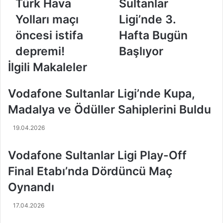
Türk Hava
Sultanlar
r
d
a
a
Yolları maçı
Ligi’nde 3.
y
f
öncesi istifa
Hafta Bugün
o
o
l
n
depremi!
Başlıyor
l
e
İlgili Makaleler
a
S
r
u
ı
l
Vodafone Sultanlar Ligi’nde Kupa,
'
t
Madalya ve Ödüller Sahiplerini Buldu
n
a
d
n
19.04.2026
a
l
T
a
ü
r
Vodafone Sultanlar Ligi Play-Off
r
L
Final Etabı’nda Dördüncü Maç
k
i
H
g
Oynandı
a
i
v
’
17.04.2026
a
n