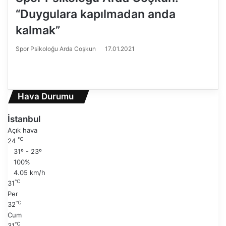
“Duygulara kapılmadan anda
kalmak”
Spor Psikoloğu Arda Coşkun
17.01.2021
Ö
n
S
c
o
e
n
Hava Durumu
k
r
i
a
İstanbul
s
k
Açık hava
a
i
℃
24
y
s
31º - 23º
f
a
100%
a
y
4.05 km/h
f
℃
31
a
Per
℃
32
Cum
℃
31