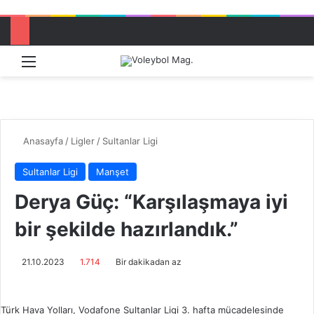
Menü
Dış görü
Aram
Anasayfa
/
Ligler
/
Sultanlar Ligi
Sultanlar Ligi
Manşet
Derya Güç: “Karşılaşmaya iyi
bir şekilde hazırlandık.”
21.10.2023
1.714
Bir dakikadan az
Türk Hava Yolları, Vodafone Sultanlar Ligi 3. hafta mücadelesinde