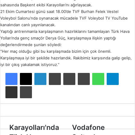
sahasında Başkent ekibi Karayolları’nı ağırlayacak.
21 Ekim Cumartesi günü saat 18.00’de TVF Burhan Felek Vestel
Voleybol Salonu’nda oynanacak mücadele TVF Voleybol TV YouTube
kanalından canlı yayınlanacak.
Yaptığı antrenmanla karşılaşmanın hazırlıklarını tamamlayan Türk Hava
Yolları’nda genç smaçör Derya Güç, karşılaşmaya ilişkin yaptığı
değerlendirmede şunları söyledi:
“Her maç olduğu gibi bu karşılaşmada bizim için çok önemli.
Karşılaşmaya iyi bir şekilde hazırlandık. Rakibimiz karşısında galip gelip,
iyi bir çıkış yakalamak istiyoruz.”
Facebook
X
LinkedIn
Tumblr
Pinterest
Reddit
WhatsApp
Telegram
E-Posta ile paylaş
Yazdır
K
Karayolları'nda
V
Vodafone
a
o