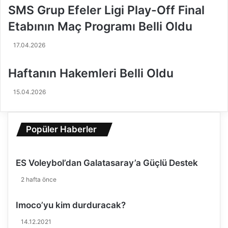
Y
d
SMS Grup Efeler Ligi Play-Off Final
o
e
Etabının Maç Programı Belli Oldu
l
3
l
.
a
H
17.04.2026
r
a
ı
f
Haftanın Hakemleri Belli Oldu
m
t
a
a
15.04.2026
ç
B
ı
u
ö
g
Popüler Haberler
n
ü
c
n
e
B
ES Voleybol’dan Galatasaray’a Güçlü Destek
s
a
i
ş
2 hafta önce
i
l
s
ı
Imoco’yu kim durduracak?
t
y
i
o
14.12.2021
f
r