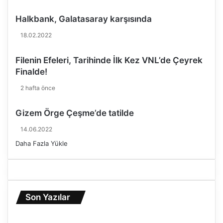
a
Halkbank, Galatasaray karşısında
d
e
18.02.2022
p
r
Filenin Efeleri, Tarihinde İlk Kez VNL’de Çeyrek
e
Finalde!
m
i
2 hafta önce
!
Gizem Örge Çeşme’de tatilde
14.06.2022
Daha Fazla Yükle
Son Yazılar