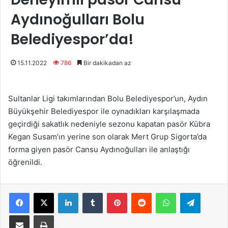
Aydınoğulları Bolu
Belediyespor’da!
15.11.2022
786
Bir dakikadan az
Sultanlar Ligi takımlarından Bolu Belediyespor’un, Aydın
Büyükşehir Belediyespor ile oynadıkları karşılaşmada
geçirdiği sakatlık nedeniyle sezonu kapatan pasör Kübra
Kegan Susam’ın yerine son olarak Mert Grup Sigorta’da
forma giyen pasör Cansu Aydınoğulları ile anlaştığı
öğrenildi.
Facebook
X
LinkedIn
Tumblr
Pinterest
Reddit
WhatsApp
Telegram
E-Posta ile paylaş
Yazdır