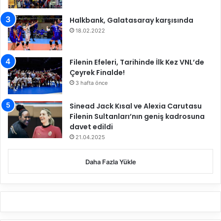
n
i
1
Halkbank, Galatasaray karşısında
y
6
o
18.02.2022
T
r
u
u
r
Filenin Efeleri, Tarihinde İlk Kez VNL’de
z
u
Çeyrek Finalde!
.
’
"
n
3 hafta önce
a
Y
Sinead Jack Kısal ve Alexia Carutasu
ü
Filenin Sultanları’nın geniş kadrosuna
k
davet edildi
s
21.04.2025
e
l
Daha Fazla Yükle
d
i