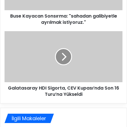
a
c
Buse Kayacan Sonsırma: "sahadan galibiyetle
a
ayrılmak istiyoruz."
n
S
o
G
n
a
s
l
ı
a
r
t
m
a
a
s
:
a
"
r
s
Galatasaray HDI Sigorta, CEV Kupası’nda Son 16
a
a
Turu’na Yükseldi
y
h
H
a
D
d
I
a
İlgili Makaleler
S
n
i