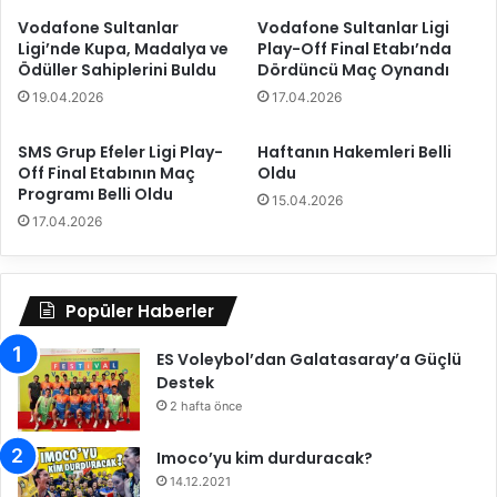
g
g
Vodafone Sultanlar
Vodafone Sultanlar Ligi
a
o
Ligi’nde Kupa, Madalya ve
Play-Off Final Etabı’nda
l
r
Ödüller Sahiplerini Buldu
Dördüncü Maç Oynandı
i
t
19.04.2026
17.04.2026
b
a
i
,
y
C
SMS Grup Efeler Ligi Play-
Haftanın Hakemleri Belli
e
Off Final Etabının Maç
Oldu
E
Programı Belli Oldu
t
V
15.04.2026
l
K
17.04.2026
e
u
a
p
y
a
Popüler Haberler
r
s
ı
ı
l
ES Voleybol’dan Galatasaray’a Güçlü
’
m
Destek
n
a
d
2 hafta önce
k
a
i
S
Imoco’yu kim durduracak?
s
o
14.12.2021
t