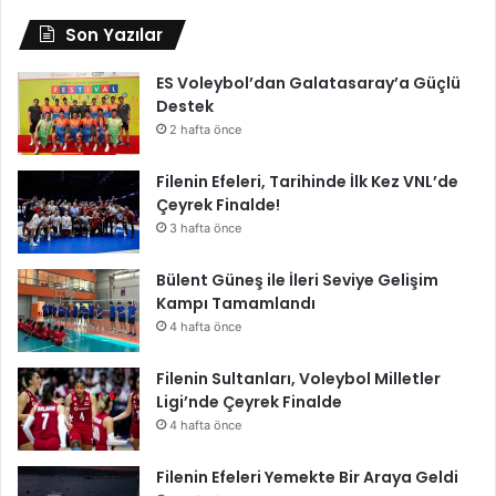
Son Yazılar
ES Voleybol’dan Galatasaray’a Güçlü
Destek
2 hafta önce
Filenin Efeleri, Tarihinde İlk Kez VNL’de
Çeyrek Finalde!
3 hafta önce
Bülent Güneş ile İleri Seviye Gelişim
Kampı Tamamlandı
4 hafta önce
Filenin Sultanları, Voleybol Milletler
Ligi’nde Çeyrek Finalde
4 hafta önce
Filenin Efeleri Yemekte Bir Araya Geldi