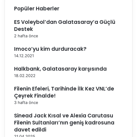
i
o
Popüler Haberler
n
v
d
a
ES Voleybol’dan Galatasaray’a Güçlü
e
’
Destek
b
d
2 hafta önce
i
a
r
Imoco’yu kim durduracak?
a
14.12.2021
r
a
Halkbank, Galatasaray karşısında
y
18.02.2022
a
g
Filenin Efeleri, Tarihinde İlk Kez VNL’de
e
Çeyrek Finalde!
l
3 hafta önce
d
i
Sinead Jack Kısal ve Alexia Carutasu
Filenin Sultanları’nın geniş kadrosuna
davet edildi
21.04.2025