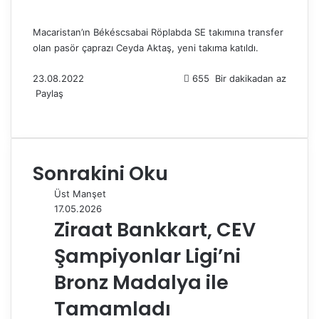
Macaristan’ın Békéscsabai Röplabda SE takımına transfer
olan pasör çaprazı Ceyda Aktaş, yeni takıma katıldı.
23.08.2022
655
Bir dakikadan az
Paylaş
F
X
L
T
P
R
W
T
E
Y
a
i
u
i
e
h
e
-
a
c
n
m
n
d
a
l
P
z
e
k
b
t
d
t
e
o
d
Sonrakini Oku
b
e
l
e
i
s
g
s
ı
o
d
r
r
t
A
r
t
r
Üst Manşet
o
I
e
p
a
a
17.05.2026
k
n
s
p
m
i
Ziraat Bankkart, CEV
t
l
e
Şampiyonlar Ligi’ni
p
a
Bronz Madalya ile
y
Tamamladı
l
a