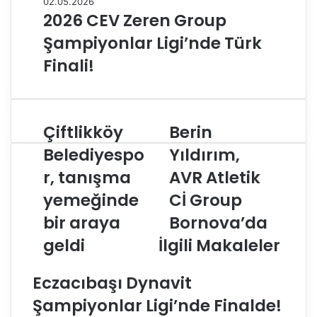
02.05.2026
2026 CEV Zeren Group
Şampiyonlar Ligi’nde Türk
Finali!
Çiftlikköy
Berin
Ç
B
i
e
Belediyespo
Yıldırım,
f
r
r, tanışma
AVR Atletik
t
i
l
n
yemeğinde
Cİ Group
i
Y
k
bir araya
ı
Bornova’da
k
l
geldi
İlgili Makaleler
ö
d
y
ı
B
r
Eczacıbaşı Dynavit
e
ı
Şampiyonlar Ligi’nde Finalde!
l
m