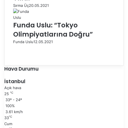
Sırma Üç
20.05.2021
Funda Uslu: “Tokyo
Olimpiyatlarına Doğru”
Funda Uslu
12.05.2021
Ö
n
S
c
o
e
n
Hava Durumu
k
r
i
a
İstanbul
s
k
Açık hava
a
i
℃
25
y
s
33º - 24º
f
a
100%
a
y
3.61 km/h
f
℃
33
a
Cum