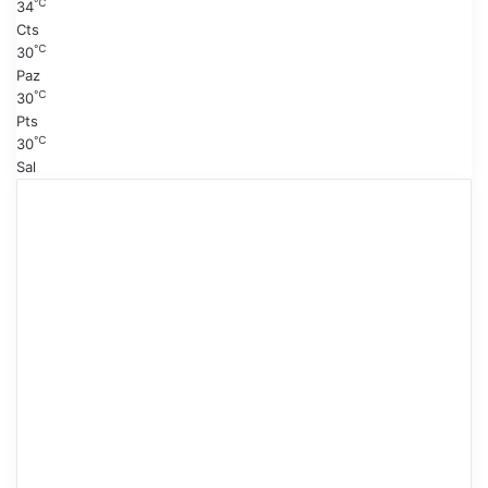
℃
34
Cts
℃
30
Paz
℃
30
Pts
℃
30
Sal