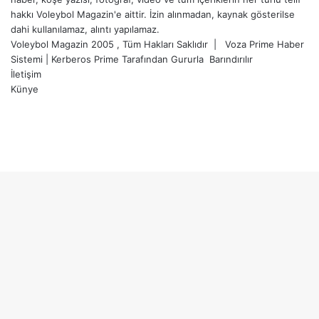
hakkı Voleybol Magazin'e aittir. İzin alınmadan, kaynak gösterilse
dahi kullanılamaz, alıntı yapılamaz.
Voleybol Magazin 2005 , Tüm Hakları Saklıdır |
Voza Prime Haber
Sistemi
|
Kerberos Prime
Tarafından Gururla
Barındırılır
İletişim
Künye
X
YouTube
Instagram
Facebook
X
LinkedIn
WhatsApp
Telegram
Başa
dön
tuşu