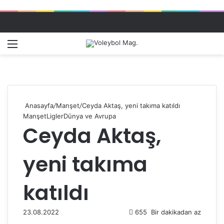
Menü
Dış gö
A
Anasayfa
/
Manşet
/
Ceyda Aktaş, yeni takıma katıldı
Manşet
Ligler
Dünya ve Avrupa
Ceyda Aktaş,
yeni takıma
katıldı
23.08.2022
655
Bir dakikadan az