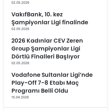
e
,
02.05.2026
d
A
i
V
VakıfBank, 10. kez
y
R
Şampiyonlar Ligi finalinde
e
A
s
t
02.05.2026
p
l
o
e
2026 Kadınlar CEV Zeren
r
t
Group Şampiyonlar Ligi
,
i
t
k
Dörtlü Finalleri Başlıyor
a
C
02.05.2026
n
İ
ı
G
Vodafone Sultanlar Ligi’nde
ş
r
m
o
Play-Off 7-8 Etabı Maç
a
u
Programı Belli Oldu
y
p
e
B
15.04.2026
m
o
e
r
ğ
n