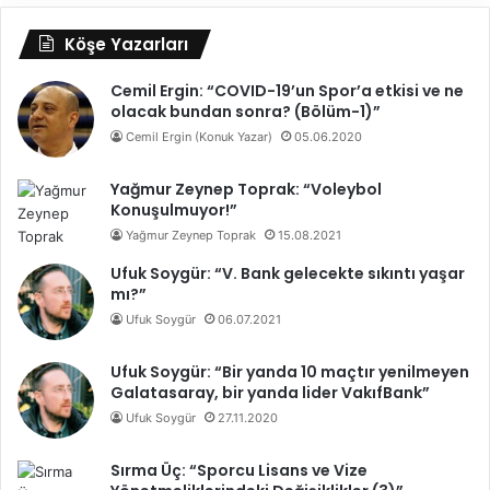
Köşe Yazarları
Cemil Ergin: “COVID-19’un Spor’a etkisi ve ne
olacak bundan sonra? (Bölüm-1)”
Cemil Ergin (Konuk Yazar)
05.06.2020
Yağmur Zeynep Toprak: “Voleybol
Konuşulmuyor!”
Yağmur Zeynep Toprak
15.08.2021
Ufuk Soygür: “V. Bank gelecekte sıkıntı yaşar
mı?”
Ufuk Soygür
06.07.2021
Ufuk Soygür: “Bir yanda 10 maçtır yenilmeyen
Galatasaray, bir yanda lider VakıfBank”
Ufuk Soygür
27.11.2020
Sırma Üç: “Sporcu Lisans ve Vize