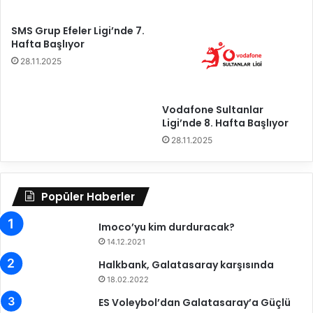
r
i
SMS Grup Efeler Ligi’nde 7.
n
Hafta Başlıyor
i
28.11.2025
a
n
l
Vodafone Sultanlar
a
Ligi’nde 8. Hafta Başlıyor
t
28.11.2025
t
ı
Popüler Haberler
Imoco’yu kim durduracak?
14.12.2021
Halkbank, Galatasaray karşısında
18.02.2022
ES Voleybol’dan Galatasaray’a Güçlü