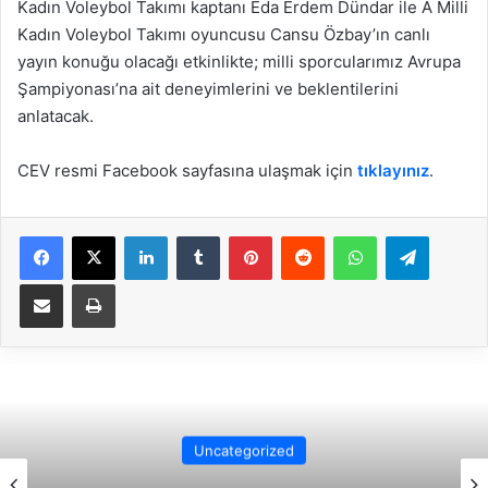
Kadın Voleybol Takımı kaptanı Eda Erdem Dündar ile A Milli
Kadın Voleybol Takımı oyuncusu Cansu Özbay’ın canlı
yayın konuğu olacağı etkinlikte; milli sporcularımız Avrupa
Şampiyonası’na ait deneyimlerini ve beklentilerini
anlatacak.
CEV resmi Facebook sayfasına ulaşmak için
tıklayınız
.
Facebook
X
LinkedIn
Tumblr
Pinterest
Reddit
WhatsApp
Telegram
E-Posta ile paylaş
Yazdır
Uncategorized