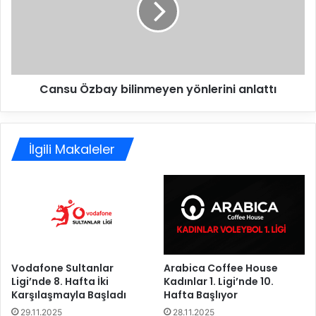
n
u
K
Ö
a
z
a
b
n
a
Cansu Özbay bilinmeyen yönlerini anlattı
K
y
a
b
r
i
i
l
İlgili Makaleler
l
i
e
n
a
m
n
e
l
y
a
e
ş
n
t
y
ı
ö
Vodafone Sultanlar
Arabica Coffee House
Ligi’nde 8. Hafta İki
Kadınlar 1. Ligi’nde 10.
n
Karşılaşmayla Başladı
Hafta Başlıyor
l
e
29.11.2025
28.11.2025