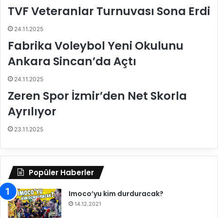
ı
a
TVF Veteranlar Turnuvası Sona Erdi
V
o
24.11.2025
l
Fabrika Voleybol Yeni Okulunu
e
y
Ankara Sincan’da Açtı
’
d
24.11.2025
e
Zeren Spor İzmir’den Net Skorla
y
Ayrılıyor
a
r
ı
23.11.2025
f
i
n
a
Popüler Haberler
l
d
Imoco’yu kim durduracak?
e
14.12.2021