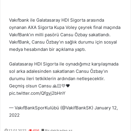
Vakıfbank ile Galatasaray HDI Sigorta arasında
oynanan AXA Sigorta Kupa Voley çeyrek final maçında
VakıfBank’ın milli pasörü Cansu Özbay sakatlandı.
VakıfBank, Cansu Özbay’ın sağlık durumu için sosyal
medya hesabından bir açıklama yaptı.
Galatasaray HDI Sigorta ile oynadığımız karşılaşmada
sol arka adalesinden sakatlanan Cansu Özbay’ın
durumu ileri tetkiklerin ardından netleşecektir.
Geçmiş olsun Cansu 🙏🏻💛🖤
pic.twitter.com/Qfgyj2bHnY
— VakıfBankSporKulübü (@VakifBankSK)
January 12,
2022
12.01.2022
656
Bir dakikadan az