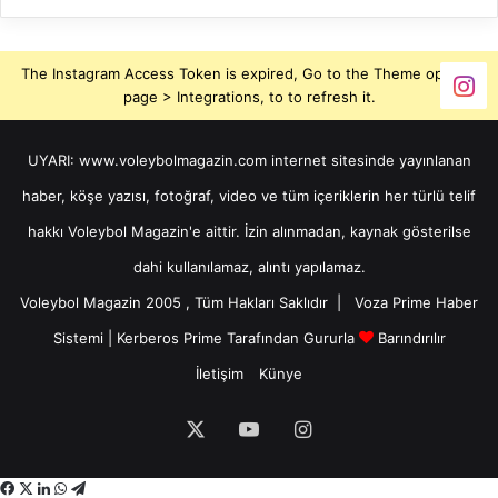
The Instagram Access Token is expired, Go to the Theme options
page > Integrations, to to refresh it.
UYARI: www.voleybolmagazin.com internet sitesinde yayınlanan
haber, köşe yazısı, fotoğraf, video ve tüm içeriklerin her türlü telif
hakkı Voleybol Magazin'e aittir. İzin alınmadan, kaynak gösterilse
dahi kullanılamaz, alıntı yapılamaz.
Voleybol Magazin 2005 , Tüm Hakları Saklıdır |
Voza Prime Haber
Sistemi
|
Kerberos Prime
Tarafından Gururla
Barındırılır
İletişim
Künye
X
YouTube
Instagram
Facebook
X
LinkedIn
WhatsApp
Telegram