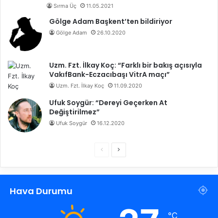
Sırma Üç
11.05.2021
Gölge Adam Başkent’ten bildiriyor
Gölge Adam
26.10.2020
Uzm. Fzt. İlkay Koç: “Farklı bir bakış açısıyla
VakıfBank-Eczacıbaşı VitrA maçı”
Uzm. Fzt. İlkay Koç
11.09.2020
Ufuk Soygür: “Dereyi Geçerken At
Değiştirilmez”
Ufuk Soygür
16.12.2020
Ö
S
n
o
c
n
Hava Durumu
e
r
k
a
℃
i
k