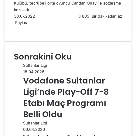
Kulübü, tecrübeli orta oyuncu Candan Önay ile sözleşme
imzaladı.
30.07.2022
805
Bir dakikadan az
Paylaş
F
X
L
T
P
R
W
T
E
Y
a
i
u
i
e
h
e
-
a
c
n
m
n
d
a
l
P
z
e
k
b
t
d
t
e
o
d
Sonrakini Oku
b
e
l
e
i
s
g
s
ı
o
d
r
r
t
A
r
t
r
Sultanlar Ligi
o
I
e
p
a
a
15.04.2026
k
n
s
p
m
i
Vodafone Sultanlar
t
l
e
Ligi’nde Play-Off 7-8
p
a
Etabı Maç Programı
y
Belli Oldu
l
a
Sultanlar Ligi
ş
06.04.2026