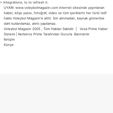
> Integrations, to to refresh it.
UYARI: www.voleybolmagazin.com internet sitesinde yayınlanan
haber, köşe yazısı, fotoğraf, video ve tüm içeriklerin her türlü telif
hakkı Voleybol Magazin'e aittir. İzin alınmadan, kaynak gösterilse
dahi kullanılamaz, alıntı yapılamaz.
Voleybol Magazin 2005 , Tüm Hakları Saklıdır |
Voza Prime Haber
Sistemi
|
Kerberos Prime
Tarafından Gururla
Barındırılır
İletişim
Künye
X
YouTube
Instagram
Facebook
X
LinkedIn
WhatsApp
Telegram
Başa
dön
tuşu