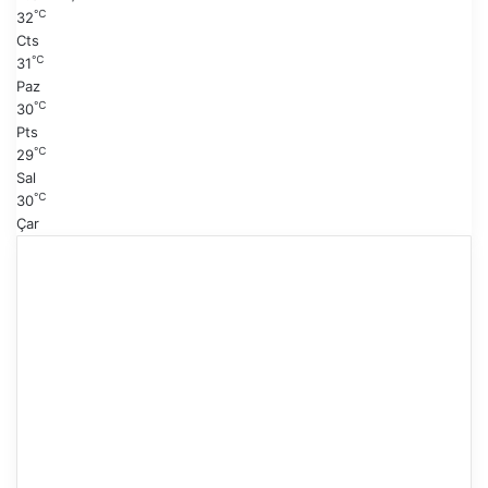
f
℃
32
a
Cts
℃
31
Paz
℃
30
Pts
℃
29
Sal
℃
30
Çar