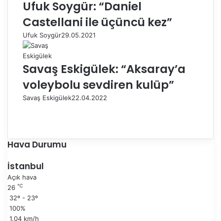
Ufuk Soygür: “Daniel
Castellani ile üçüncü kez”
Ufuk Soygür
29.05.2021
Savaş Eskigülek: “Aksaray’a
voleybolu sevdiren kulüp”
Savaş Eskigülek
22.04.2022
Ö
n
S
c
o
e
n
Hava Durumu
k
r
i
a
İstanbul
s
k
Açık hava
a
i
℃
26
y
s
32º - 23º
f
a
100%
a
y
1.04 km/h