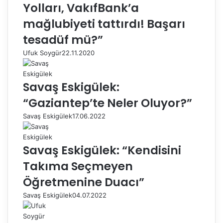
Yolları, VakıfBank’a
mağlubiyeti tattırdı! Başarı
tesadüf mü?”
Ufuk Soygür
22.11.2020
Savaş Eskigülek:
“Gaziantep’te Neler Oluyor?”
Savaş Eskigülek
17.06.2022
Savaş Eskigülek: “Kendisini
Takıma Seçmeyen
Öğretmenine Duacı”
Savaş Eskigülek
04.07.2022