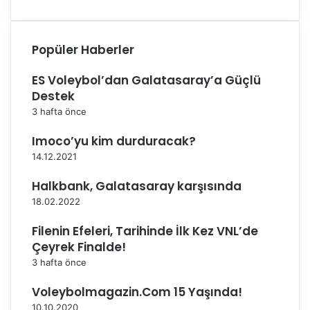
d
e
Popüler Haberler
ES Voleybol’dan Galatasaray’a Güçlü
Destek
3 hafta önce
Imoco’yu kim durduracak?
14.12.2021
Halkbank, Galatasaray karşısında
18.02.2022
Filenin Efeleri, Tarihinde İlk Kez VNL’de
Çeyrek Finalde!
3 hafta önce
Voleybolmagazin.Com 15 Yaşında!
10.10.2020