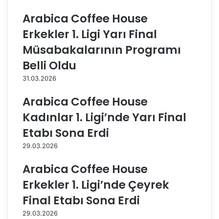
C
S
h
S
Arabica Coffee House
a
p
Erkekler 1. Ligi Yarı Final
l
o
l
r
Müsabakalarının Programı
e
’
Belli Oldu
n
d
g
a
31.03.2026
e
r
Arabica Coffee House
K
Kadınlar 1. Ligi’nde Yarı Final
u
p
Etabı Sona Erdi
a
29.03.2026
s
ı
Arabica Coffee House
F
i
Erkekler 1. Ligi’nde Çeyrek
n
Final Etabı Sona Erdi
a
l
29.03.2026