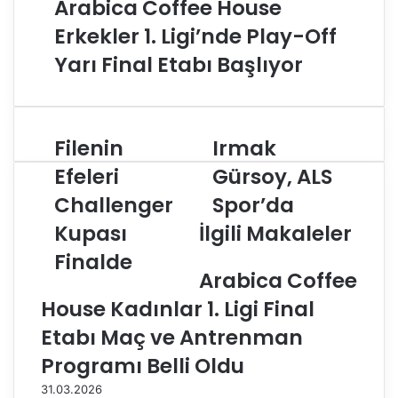
Arabica Coffee House
Erkekler 1. Ligi’nde Play-Off
Yarı Final Etabı Başlıyor
Filenin
Irmak
F
I
i
r
Efeleri
Gürsoy, ALS
l
m
Challenger
Spor’da
e
a
n
k
Kupası
İlgili Makaleler
i
G
n
Finalde
ü
E
Arabica Coffee
r
f
s
House Kadınlar 1. Ligi Final
e
o
l
y
Etabı Maç ve Antrenman
e
,
Programı Belli Oldu
r
A
i
L
31.03.2026