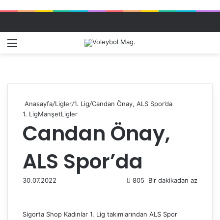
Menü
Dış gö
A
Anasayfa
/
Ligler
/
1. Lig
/
Candan Önay, ALS Spor’da
1. Lig
Manşet
Ligler
Candan Önay,
ALS Spor’da
30.07.2022
805
Bir dakikadan az
Sigorta Shop Kadınlar 1. Lig takımlarından ALS Spor