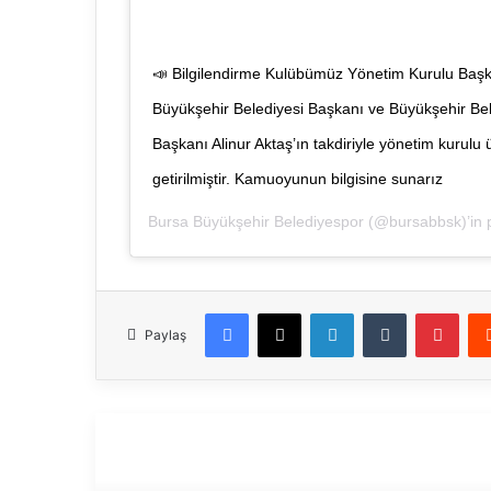
📣 Bilgilendirme Kulübümüz Yönetim Kurulu Başk
Büyükşehir Belediyesi Başkanı ve Büyükşehir Be
Başkanı Alinur Aktaş’ın takdiriyle yönetim kurul
getirilmiştir. Kamuoyunun bilgisine sunarız
Bursa Büyükşehir Belediyespor
(@bursabbsk)’in pa
Facebook
X
LinkedIn
Tumblr
Pinterest
Paylaş
Son