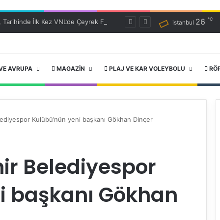
℃
26
Filenin Efeleri, Tarihinde İlk Kez VNL’de Çeyrek Finalde!
istanbul
VE AVRUPA
MAGAZIN
PLAJ VE KAR VOLEYBOLU
RÖ
lediyespor Kulübü’nün yeni başkanı Gökhan Dinçer
ir Belediyespor
i başkanı Gökhan