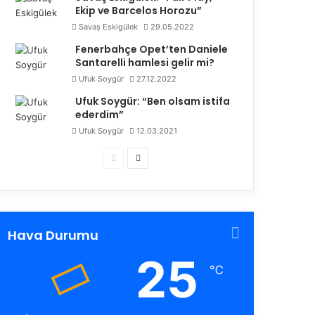
Ekip ve Barcelos Horozu”
Savaş Eskigülek
29.05.2022
Fenerbahçe Opet’ten Daniele
Santarelli hamlesi gelir mi?
Ufuk Soygür
27.12.2022
Ufuk Soygür: “Ben olsam istifa
ederdim”
Ufuk Soygür
12.03.2021
Ö
S
n
o
c
n
e
r
Hava Durumu
k
a
25
i
k
℃
s
i
a
s