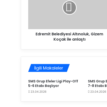
e
m
i
t
B
e
Edremit Belediyesi Altınoluk, Gizem
l
Koçak ile anlaştı
e
d
i
y
e
s
İlgili Makaleler
i
A
l
SMS Grup Efeler Ligi Play-Off
SMS Grup Ef
t
5-6 Etabı Başlıyor
7-8 Etabı B
ı
23.04.2026
23.04.2026
n
o
l