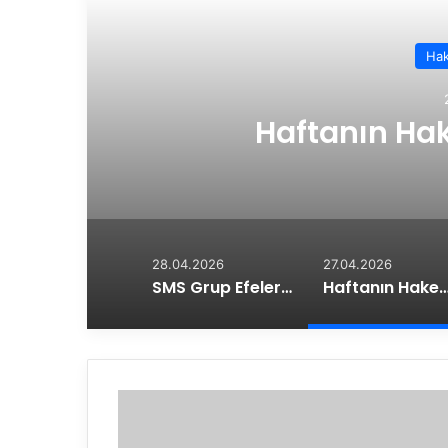
Hak
t
Haftanın Hak
28.04.2026
27.04.2026
SMS Grup Efeler Ligi’nde Şampiyon Ziraat Bankkart
Haftanın Hakemleri Açı
E
d
r