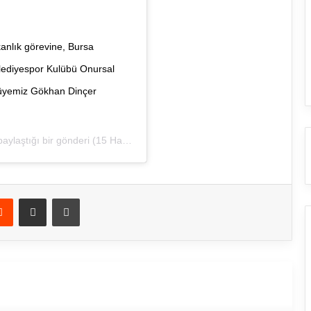
anlık görevine, Bursa
lediyespor Kulübü Onursal
u üyemiz Gökhan Dinçer
ylaştığı bir gönderi (
15 Haz, 2020, 2:21öö PDT
)
Reddit
E-Posta ile paylaş
Yazdır
rakini Oku