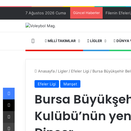
7 Ağustos 2026 Cuma
Güncel Haberler
ANA SAYFA
MILLI TAKIMLAR
LIGLER
DÜNYA 
Anasayfa
/
Ligler
/
Efeler Ligi
/
Bursa Büyükşehir Be
Efeler Ligi
Manşet
Facebook
Bursa Büyükşeh
X
Kulübü’nün yen
E-Posta ile paylaş
Yazdır