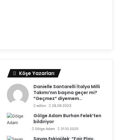
Efeler Ligi
27.04.2026
SMS Grup Efeler Ligi Play-o
İkinci Maç Oyn
Köşe Yazarları
Danielle Santarelli İtalya Milli
Takımı’nın başına geçer mi?
“Geçmez“ diyemem…
editor
28.09.2023
Gölge Adam Burhan Felek’ten
bildiriyor
Gölge Adam
31.10.2020
Savaş Eskigülek: “Fair Play,