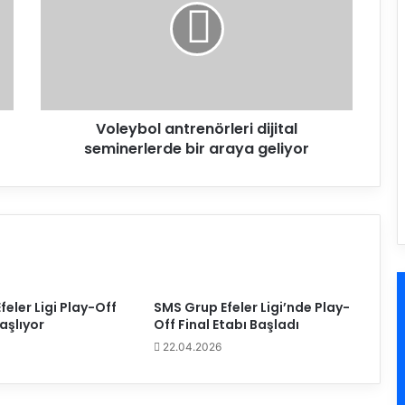
e
y
b
o
l
a
Voleybol antrenörleri dijital
n
seminerlerde bir araya geliyor
t
r
e
n
ö
r
l
e
r
eler Ligi Play-Off
SMS Grup Efeler Ligi’nde Play-
i
aşlıyor
Off Final Etabı Başladı
d
22.04.2026
i
j
i