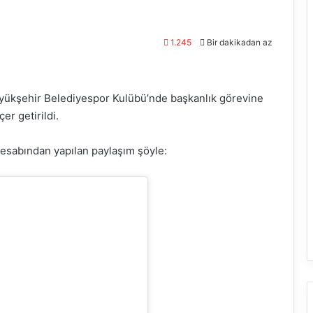
1.245
Bir dakikadan az
üyükşehir Belediyespor Kulübü’nde başkanlık görevine
r getirildi.
esabından yapılan paylaşım şöyle: