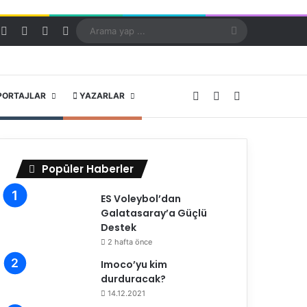
Kayıt Ol
Rastgele Makale
Kenar Bölmesi
Dış görünümü değiştir
Arama
yap
...
X
YouTube
Instagram
PORTAJLAR
YAZARLAR
Popüler Haberler
ES Voleybol’dan
Galatasaray’a Güçlü
Destek
2 hafta önce
Imoco’yu kim
durduracak?
14.12.2021