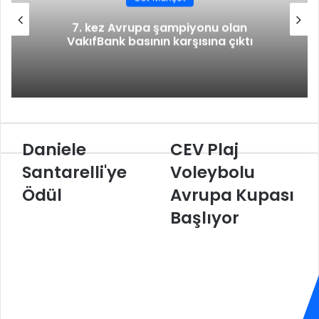
e
7. kez Avrupa şampiyonu olan
p
VakıfBank basının karşısına çıktı
a
y
l
a
ş
Daniele
CEV Plaj
D
C
a
E
Santarelli'ye
Voleybolu
n
V
Ödül
Avrupa Kupası
i
P
e
l
Başlıyor
l
a
e
j
S
V
a
o
n
l
t
e
a
y