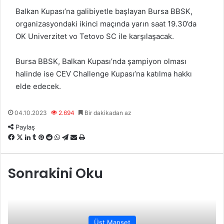
Balkan Kupası’na galibiyetle başlayan Bursa BBSK,
organizasyondaki ikinci maçında yarın saat 19.30’da
OK Univerzitet vo Tetovo SC ile karşılaşacak.
Bursa BBSK, Balkan Kupası’nda şampiyon olması
halinde ise CEV Challenge Kupası’na katılma hakkı
elde edecek.
04.10.2023
2.694
Bir dakikadan az
Paylaş
F
X
L
T
P
R
W
T
E
Y
a
i
u
i
e
h
e
-
a
c
n
m
n
d
a
l
P
z
Sonrakini Oku
e
k
b
t
d
t
e
o
d
b
e
l
e
i
s
g
s
ı
o
d
r
r
t
A
r
t
r
o
I
e
p
a
a
k
n
s
p
m
i
t
l
Üst Manşet