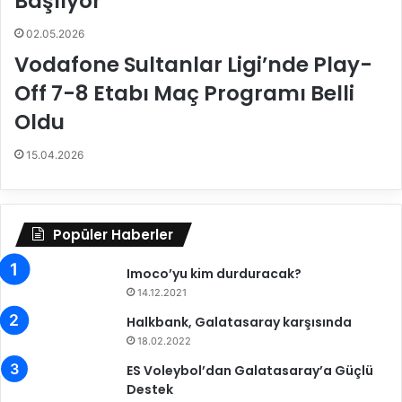
Başlıyor
y
o
02.05.2026
r
Vodafone Sultanlar Ligi’nde Play-
Off 7-8 Etabı Maç Programı Belli
Oldu
15.04.2026
Popüler Haberler
Imoco’yu kim durduracak?
14.12.2021
Halkbank, Galatasaray karşısında
18.02.2022
ES Voleybol’dan Galatasaray’a Güçlü
Destek