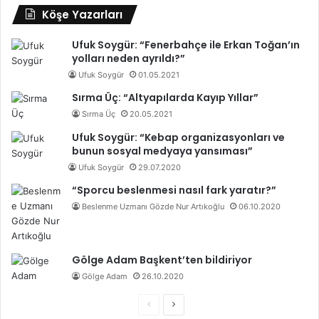
Köşe Yazarları
Ufuk Soygür: “Fenerbahçe ile Erkan Toğan’ın
yolları neden ayrıldı?”
Ufuk Soygür
01.05.2021
Sırma Üç: “Altyapılarda Kayıp Yıllar”
Sırma Üç
20.05.2021
Ufuk Soygür: “Kebap organizasyonları ve
bunun sosyal medyaya yansıması”
Ufuk Soygür
29.07.2020
“Sporcu beslenmesi nasıl fark yaratır?”
Beslenme Uzmanı Gözde Nur Artıkoğlu
06.10.2020
Gölge Adam Başkent’ten bildiriyor
Gölge Adam
26.10.2020
Ö
S