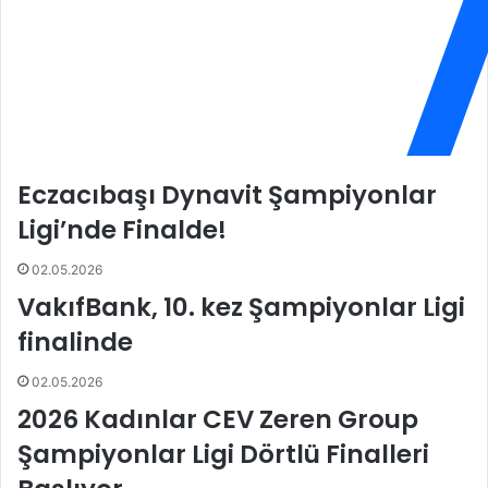
r
b
e
o
l
l
l
u
i
A
'
v
y
r
e
u
Eczacıbaşı Dynavit Şampiyonlar
Ö
p
d
a
Ligi’nde Finalde!
ü
K
l
u
02.05.2026
p
VakıfBank, 10. kez Şampiyonlar Ligi
a
s
finalinde
ı
B
02.05.2026
a
2026 Kadınlar CEV Zeren Group
ş
l
Şampiyonlar Ligi Dörtlü Finalleri
ı