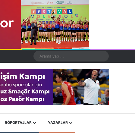
Kayıt Ol
Rastgele Makale
Kenar Bölmesi
Dış görünümü değiştir
Arama
yap
...
X
YouTube
Instagram
RÖPORTAJLAR
YAZARLAR