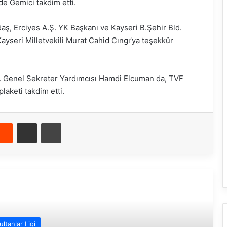
e Gemici takdim etti.
aş, Erciyes A.Ş. YK Başkanı ve Kayseri B.Şehir Bld.
yseri Milletvekili Murat Cahid Cıngı’ya teşekkür
d. Genel Sekreter Yardımcısı Hamdi Elcuman da, TVF
laketi takdim etti.
Reddit
E-Posta ile paylaş
Yazdır
rakini Oku
ultanlar Ligi