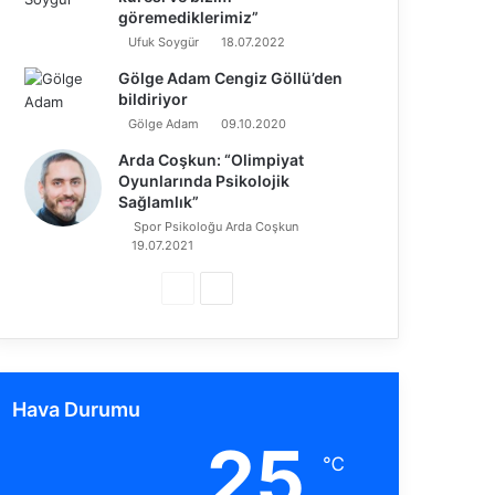
göremediklerimiz”
Ufuk Soygür
18.07.2022
Gölge Adam Cengiz Göllü’den
bildiriyor
Gölge Adam
09.10.2020
Arda Coşkun: “Olimpiyat
Oyunlarında Psikolojik
Sağlamlık”
Spor Psikoloğu Arda Coşkun
19.07.2021
Ö
S
n
o
c
n
e
r
Hava Durumu
k
a
25
i
k
℃
s
i