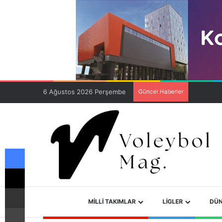
6 Ağustos 2026 Perşembe
Güncel Haberler
Facebook
X
E-Posta ile paylaş
ANA SAYFA
MILLI TAKIMLAR
LIGLER
DÜN
Yazdır