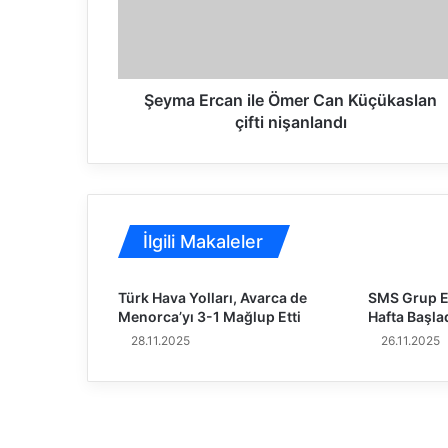
E
2026 CEV Plaj Voleybolu Milletler Kupa
r
c
a
n
Şeyma Ercan ile Ömer Can Küçükaslan
14.01.2026
i
çifti nişanlandı
Plaj Voleybolu Erkek Milli Takımımız 
l
e
Ö
m
e
İlgili Makaleler
r
C
a
Türk Hava Yolları, Avarca de
SMS Grup Ef
n
Menorca’yı 3-1 Mağlup Etti
Hafta Başla
K
28.11.2025
26.11.2025
ü
ç
ü
k
a