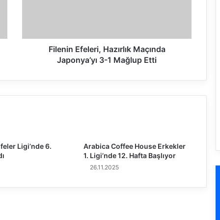
i
sı’nda Gruplar Belli Oldu
n
E
f
e
Filenin Efeleri, Hazırlık Maçında
l
Japonya’yı 3-1 Mağlup Etti
Moskova’da Kampa Girdi
e
r
i
,
H
a
z
ı
eler Ligi’nde 6.
Arabica Coffee House Erkekler
r
dı
1. Ligi’nde 12. Hafta Başlıyor
l
26.11.2025
ı
k
M
a
ç