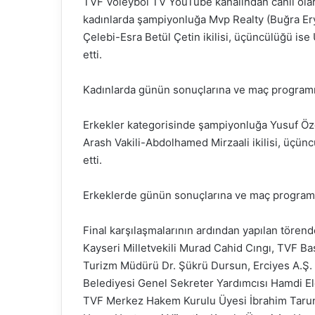
TVF Voleybol TV YouTube kanalından canlı ola
kadınlarda şampiyonluğa Mvp Realty (Buğra Eryı
Çelebi-Esra Betül Çetin ikilisi, üçüncülüğü is
etti.
Kadınlarda günün sonuçlarına ve maç program
Erkekler kategorisinde şampiyonluğa Yusuf Özdem
Arash Vakili-Abdolhamed Mirzaali ikilisi, üçün
etti.
Erkeklerde günün sonuçlarına ve maç program
Final karşılaşmalarının ardından yapılan tören
Kayseri Milletvekili Murad Cahid Cıngı, TVF Baş
Turizm Müdürü Dr. Şükrü Dursun, Erciyes A.Ş.
Belediyesi Genel Sekreter Yardımcısı Hamdi El
TVF Merkez Hakem Kurulu Üyesi İbrahim Tarun, 