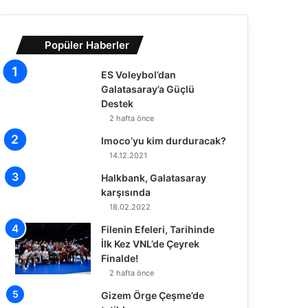
Popüler Haberler
ES Voleybol’dan
Galatasaray’a Güçlü
Destek
2 hafta önce
Imoco’yu kim durduracak?
14.12.2021
Halkbank, Galatasaray
karşısında
18.02.2022
Filenin Efeleri, Tarihinde
İlk Kez VNL’de Çeyrek
Finalde!
2 hafta önce
Gizem Örge Çeşme’de