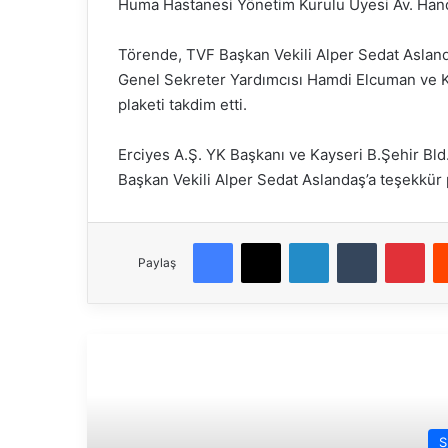
Huma Hastanesi Yönetim Kurulu Üyesi Av. Hand
Törende, TVF Başkan Vekili Alper Sedat Asland
Genel Sekreter Yardımcısı Hamdi Elcuman ve Ka
plaketi takdim etti.
Erciyes A.Ş. YK Başkanı ve Kayseri B.Şehir Bl
Başkan Vekili Alper Sedat Aslandaş’a teşekkür p
Facebook
X
LinkedIn
Tumblr
Pinterest
Paylaş
Son
S