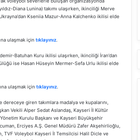
rak voleybol severlerle buluşan organizasyonda
ldız-Diana Lunina) takımı ulaşırken, ikinciliği Merve
e Ukrayna’dan Kseniia Mazur-Anna Kalchenko ikilisi elde
ına ulaşmak için
tıklayınız
.
ir-Batuhan Kuru ikilisi ulaşırken, ikinciliği İran’dan
cülüğü ise Hasan Hüseyin Mermer-Sefa Urlu ikilisi elde
ına ulaşmak için
tıklayınız
.
de dereceye giren takımlara madalya ve kupalarını,
kan Vekili Alper Sedat Aslandaş, Kayseri İl Kültür
 Yönetim Kurulu Başkanı ve Kayseri Büyükşehir
cuman, Erciyes A.Ş. Genel Müdürü Zafer Akşehirlioğlu,
TVF Voleybol Kayseri İl Temsilcisi Halil Dicle ve