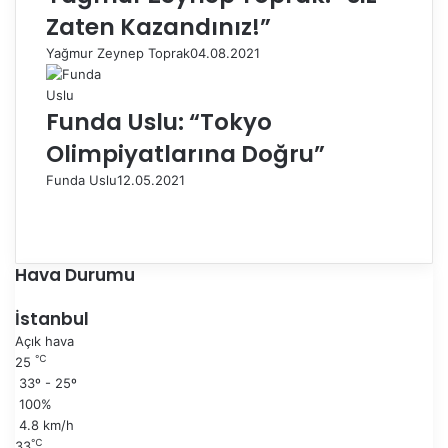
Zaten Kazandınız!”
Yağmur Zeynep Toprak
04.08.2021
Funda Uslu: “Tokyo
Olimpiyatlarına Doğru”
Funda Uslu
12.05.2021
Ö
n
S
c
o
e
n
Hava Durumu
k
r
i
a
İstanbul
s
k
Açık hava
a
i
℃
25
y
s
33º - 25º
f
a
100%
a
y
4.8 km/h
f
℃
33