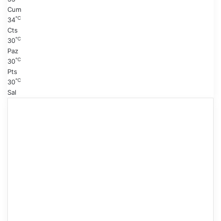
a
Cum
℃
34
Cts
℃
30
Paz
℃
30
Pts
℃
30
Sal