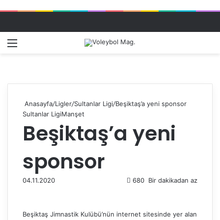
Menü
Dış gö
A
Anasayfa
/
Ligler
/
Sultanlar Ligi
/
Beşiktaş’a yeni sponsor
Sultanlar Ligi
Manşet
Beşiktaş’a yeni
sponsor
04.11.2020
680
Bir dakikadan az
Beşiktaş Jimnastik Kulübü’nün internet sitesinde yer alan