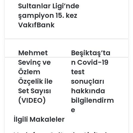
Sultanlar Ligi’nde
şampiyon 15. kez
VakıfBank
Mehmet
Beşiktaş’ta
M
B
e
e
Sevinç ve
n Covid-19
h
ş
Özlem
test
m
i
e
k
Özçelik ile
sonuçları
t
t
S
Set Sayısı
a
hakkında
e
ş
(VIDEO)
bilgilendirm
v
’
i
t
e
n
a
İlgili Makaleler
ç
n
v
C
e
o