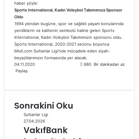
haber şöyle:
Sports International, Kadın Voleybol Takımımıza Sponsor
Oldu
1994 yılından bugüne, spor ve sağlıklı yaşam konularında
yeniliklerin ve kalitenin sembolü haline gelen Sports
International, Kadın Voleybol Takımımızın sponsoru oldu.
Sports International, 2020-2021 sezonu boyunca
Misli.com Sultanlar Ligi’nde mücadele eden siyah-
beyazlılarımızın formasında yer alacak.
04.11.2020
680
Bir dakikadan az
Paylaş
F
X
L
T
P
R
W
T
E
Y
a
i
u
i
e
h
e
-
a
c
n
m
n
d
a
l
P
z
e
k
b
t
d
t
e
o
d
Sonrakini Oku
b
e
l
e
i
s
g
s
ı
o
d
r
r
t
A
r
t
r
Sultanlar Ligi
o
I
e
p
a
a
27.04.2026
k
n
s
p
m
i
VakıfBank
t
l
e