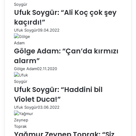
Ufuk Soygür: “Ali Koç çok şey
kaçırdı!”
Ufuk Soygür
09.04.2022
Gölge Adam: “Çan’da kırmızı
alarm”
Gölge Adam
02.11.2020
Ufuk Soygür: “Haddini bil
Violet Duca!”
Ufuk Soygür
03.06.2022
Yağmur Zeynep Toprak: “Siz