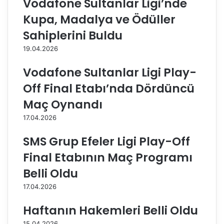
Vodafone Sultanlar Ligi’nde
Ö
v
Kupa, Madalya ve Ödüller
z
i
l
d
Sahiplerini Buldu
e
-
19.04.2026
m
1
Ö
9
Vodafone Sultanlar Ligi Play-
z
t
ç
e
Off Final Etabı’nda Dördüncü
e
s
Maç Oynandı
l
t
i
s
17.04.2026
k
o
i
n
SMS Grup Efeler Ligi Play-Off
l
u
Final Etabının Maç Programı
e
ç
S
l
Belli Oldu
e
a
17.04.2026
t
r
S
ı
Haftanın Hakemleri Belli Oldu
a
h
y
a
15.04.2026