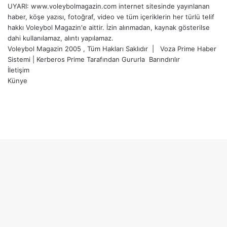
UYARI: www.voleybolmagazin.com internet sitesinde yayınlanan
haber, köşe yazısı, fotoğraf, video ve tüm içeriklerin her türlü telif
hakkı Voleybol Magazin'e aittir. İzin alınmadan, kaynak gösterilse
dahi kullanılamaz, alıntı yapılamaz.
Voleybol Magazin 2005 , Tüm Hakları Saklıdır |
Voza Prime Haber
Sistemi
|
Kerberos Prime
Tarafından Gururla
Barındırılır
İletişim
Künye
X
YouTube
Instagram
Facebook
X
LinkedIn
WhatsApp
Telegram
Başa
dön
tuşu