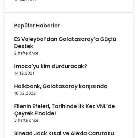
ı
k
s
k
ı
ı
(
n
Popüler Haberler
V
d
I
a
ES Voleybol’dan Galatasaray’a Güçlü
D
b
Destek
E
i
2 hafta önce
O
l
)
g
Imoco’yu kim durduracak?
i
14.12.2021
l
e
Halkbank, Galatasaray karşısında
n
18.02.2022
d
i
Filenin Efeleri, Tarihinde İlk Kez VNL’de
r
Çeyrek Finalde!
m
e
3 hafta önce
Sinead Jack Kısal ve Alexia Carutasu