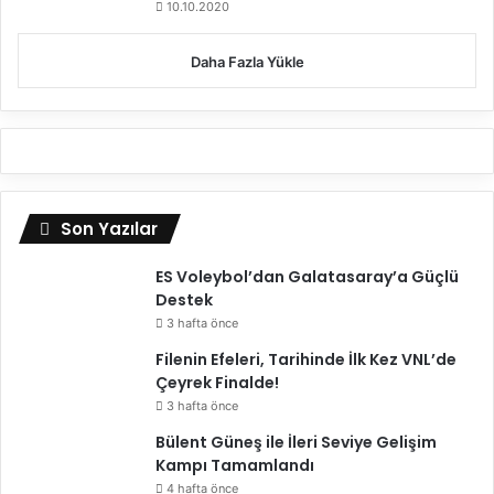
10.10.2020
i
Daha Fazla Yükle
Son Yazılar
ES Voleybol’dan Galatasaray’a Güçlü
Destek
3 hafta önce
Filenin Efeleri, Tarihinde İlk Kez VNL’de
Çeyrek Finalde!
3 hafta önce
Bülent Güneş ile İleri Seviye Gelişim
Kampı Tamamlandı
4 hafta önce