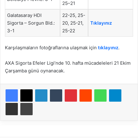
25–
21
Galatasaray HDI
22-25, 25-
Sigorta – Sorgun Bld.:
20, 25-21,
Tıklayınız
3-1
25-22
Karşılaşmaların fotoğraflarına ulaşmak için
tıklayınız
.
AXA Sigorta Efeler Ligi’nde 10. hafta mücadeleleri 21 Ekim
Çarşamba günü oynanacak.
Facebook
X
LinkedIn
Tumblr
Pinterest
Reddit
WhatsApp
Telegram
E-Posta ile paylaş
Yazdır