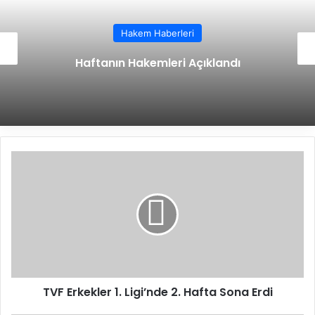
Hakem Haberleri
Haftanın Hakemleri Açıklandı
T
V
F
E
r
k
e
k
l
TVF Erkekler 1. Ligi’nde 2. Hafta Sona Erdi
e
r