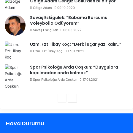
Gölge Adam Cengiz Göllü’den bildiriyor
Gölge Adam
09.10.2020
Savaş Eskigülek: “Babama Borcumu
Voleybolla Ödüyorum”
Savaş Eskigülek
06.05.2022
Uzm. Fzt. İlkay Koç: “Derbi uçar yazı kalır..”
Uzm. Fzt. İlkay Koç
17.01.2021
Spor Psikoloğu Arda Coşkun: “Duygulara
kapılmadan anda kalmak”
Spor Psikoloğu Arda Coşkun
17.01.2021
Ö
S
n
o
c
n
Hava Durumu
e
r
k
a