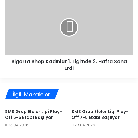
1
S
.
i
L
g
i
o
g
r
i
t
’
a
n
S
d
h
Sigorta Shop Kadınlar 1. Ligi’nde 2. Hafta Sona
e
o
2
Erdi
p
.
K
H
a
a
d
f
İlgili Makaleler
ı
t
n
a
l
SMS Grup Efeler Ligi Play-
SMS Grup Efeler Ligi Play-
S
a
Off 5-6 Etabı Başlıyor
Off 7-8 Etabı Başlıyor
o
r
23.04.2026
23.04.2026
n
1
a
.