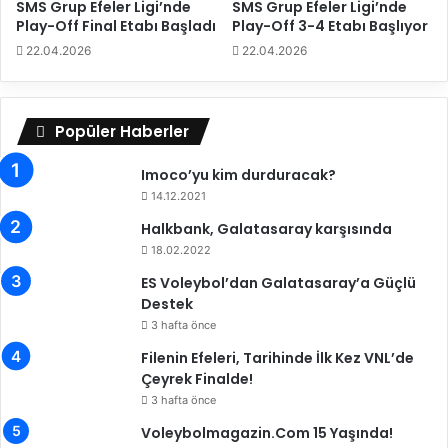
E
L
SMS Grup Efeler Ligi’nde
SMS Grup Efeler Ligi’nde
r
i
Play-Off Final Etabı Başladı
Play-Off 3-4 Etabı Başlıyor
d
g
22.04.2026
22.04.2026
i
i
’
n
d
Popüler Haberler
e
2
Imoco’yu kim durduracak?
.
14.12.2021
H
Halkbank, Galatasaray karşısında
a
18.02.2022
f
t
ES Voleybol’dan Galatasaray’a Güçlü
a
Destek
S
3 hafta önce
o
Filenin Efeleri, Tarihinde İlk Kez VNL’de
n
Çeyrek Finalde!
a
E
3 hafta önce
r
Voleybolmagazin.Com 15 Yaşında!
d