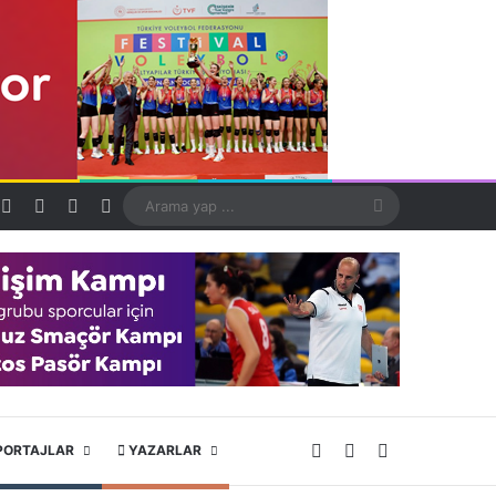
Kayıt Ol
Rastgele Makale
Kenar Bölmesi
Dış görünümü değiştir
Arama
yap
...
X
YouTube
Instagram
PORTAJLAR
YAZARLAR