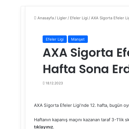
Anasayfa
/
Ligler
/
Efeler Ligi
/
AXA Sigorta Efeler Li
Efeler Ligi
Manşet
AXA Sigorta Efe
Hafta Sona Erd
18.12.2023
AXA Sigorta Efeler Ligi’nde 12. hafta, bugün 
Haftanın kapanış maçını kazanan taraf 3-1’lik sk
tıklayınız
.