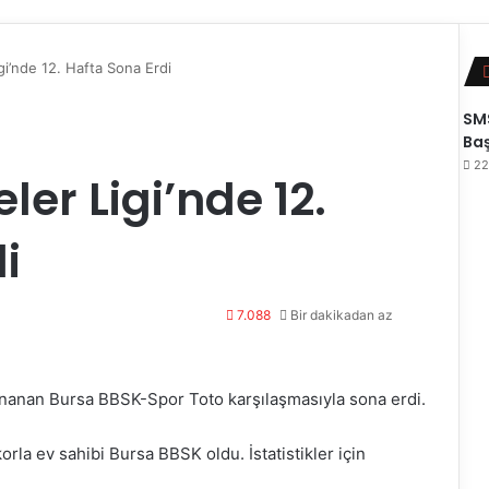
gi’nde 12. Hafta Sona Erdi
SMS
Baş
22
ler Ligi’nde 12.
i
7.088
Bir dakikadan az
oynanan Bursa BBSK-Spor Toto karşılaşmasıyla sona erdi.
orla ev sahibi Bursa BBSK oldu. İstatistikler için