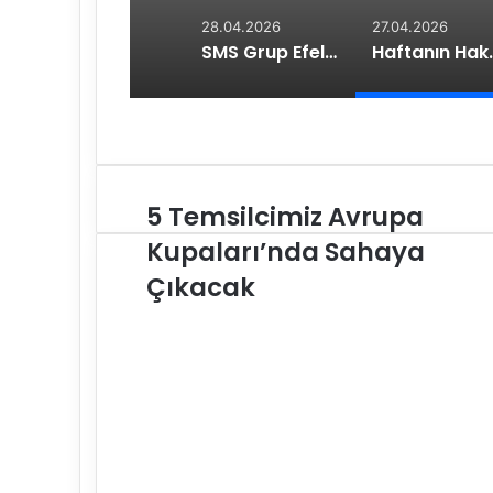
28.04.2026
27.04.2026
SMS Grup Efeler Ligi’nde Şampiyon Ziraat Bankkart
Haftanın H
5 Temsilcimiz Avrupa
5
T
Kupaları’nda Sahaya
e
Çıkacak
m
s
i
l
c
i
m
i
z
A