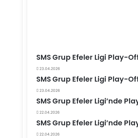
v
r
u
p
a
K
u
p
SMS Grup Efeler Ligi Play-Of
a
l
23.04.2026
a
r
SMS Grup Efeler Ligi Play-Of
ı
’
23.04.2026
n
SMS Grup Efeler Ligi’nde Pla
d
a
22.04.2026
S
SMS Grup Efeler Ligi’nde Pla
a
h
22.04.2026
a