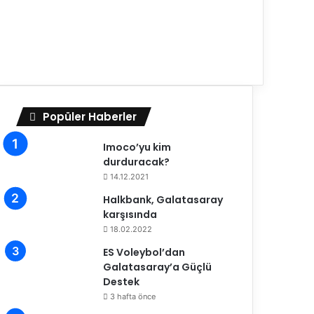
Popüler Haberler
Imoco’yu kim
durduracak?
14.12.2021
Halkbank, Galatasaray
karşısında
18.02.2022
ES Voleybol’dan
Galatasaray’a Güçlü
Destek
3 hafta önce