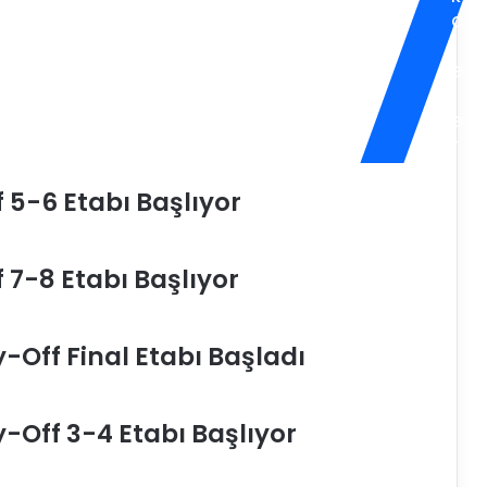
a
v
r
l
u
e
p
l
a
e
K
r
u
p
f 5-6 Etabı Başlıyor
a
l
a
r
f 7-8 Etabı Başlıyor
ı
’
n
y-Off Final Etabı Başladı
d
a
S
y-Off 3-4 Etabı Başlıyor
a
h
a