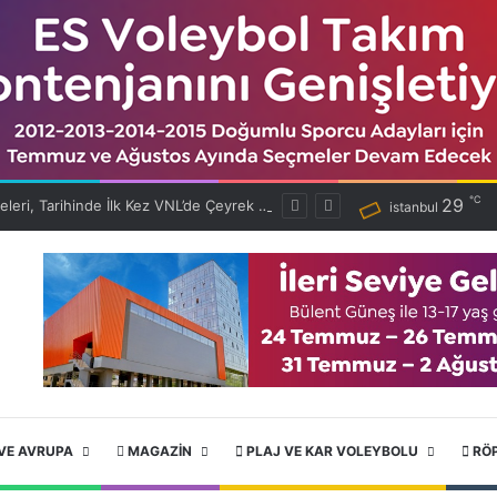
℃
29
Filenin Efeleri, Tarihinde İlk Kez VNL’de Çeyrek Finalde!
istanbul
VE AVRUPA
MAGAZIN
PLAJ VE KAR VOLEYBOLU
RÖ