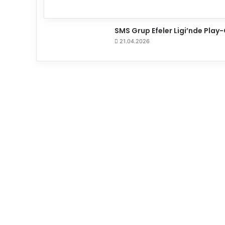
y
a
Ç
SMS Grup Efeler Ligi’nde Play-O
ı
21.04.2026
k
a
c
a
k