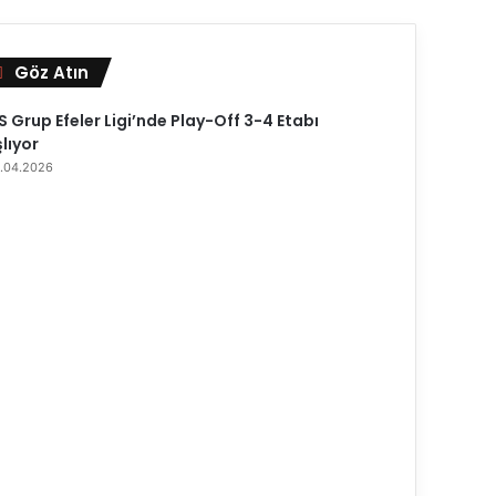
Göz Atın
K
a
p
 Grup Efeler Ligi’nde Play-Off 3-4 Etabı
a
lıyor
l
.04.2026
ı