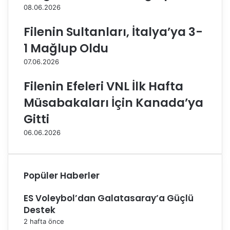
08.06.2026
d
a
i
s
Filenin Sultanları, İtalya’ya 3-
y
ı
e
M
1 Mağlup Oldu
P
e
07.06.2026
e
r
r
s
Filenin Efeleri VNL İlk Hafta
s
i
o
n
Müsabakaları İçin Kanada’ya
n
'
Gitti
e
d
l
e
06.06.2026
i
y
n
a
i
p
n
ı
Popüler Haberler
K
l
u
a
ES Voleybol’dan Galatasaray’a Güçlü
r
c
Destek
d
a
2 hafta önce
u
k