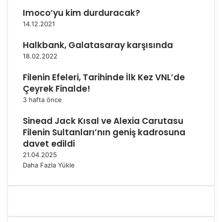
ğ
Imoco’yu kim durduracak?
u
14.12.2021
T
a
Halkbank, Galatasaray karşısında
k
18.02.2022
ı
m
Filenin Efeleri, Tarihinde İlk Kez VNL’de
A
Çeyrek Finalde!
v
3 hafta önce
r
u
Sinead Jack Kısal ve Alexia Carutasu
p
Filenin Sultanları’nın geniş kadrosuna
a
K
davet edildi
u
21.04.2025
p
Daha Fazla Yükle
a
l
a
r
ı