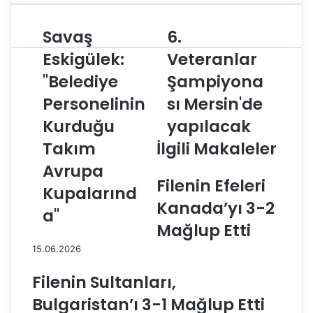
Savaş
6.
S
6
a
.
Eskigülek:
Veteranlar
v
V
"Belediye
Şampiyona
a
e
ş
t
Personelinin
sı Mersin'de
E
e
s
Kurduğu
r
yapılacak
k
a
Takım
İlgili Makaleler
i
n
g
l
Avrupa
ü
a
Filenin Efeleri
Kupalarınd
l
r
Kanada’yı 3-2
e
Ş
a"
k
a
Mağlup Etti
:
m
15.06.2026
"
p
B
i
Filenin Sultanları,
e
y
l
o
Bulgaristan’ı 3-1 Mağlup Etti
e
n