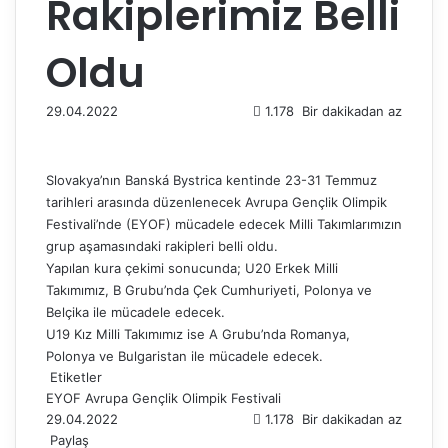
Rakiplerimiz Belli
Oldu
29.04.2022
1.178
Bir dakikadan az
Slovakya’nın Banská Bystrica kentinde 23-31 Temmuz
tarihleri ​​arasında düzenlenecek Avrupa Gençlik Olimpik
Festivali’nde (EYOF) mücadele edecek Milli Takımlarımızın
grup aşamasındaki rakipleri belli oldu.
Yapılan kura çekimi sonucunda; U20 Erkek Milli
Takımımız, B Grubu’nda Çek Cumhuriyeti, Polonya ve
Belçika ile mücadele edecek.
U19 Kız Milli Takımımız ise A Grubu’nda Romanya,
Polonya ve Bulgaristan ile mücadele edecek.
Etiketler
EYOF
Avrupa Gençlik Olimpik Festivali
29.04.2022
1.178
Bir dakikadan az
Paylaş