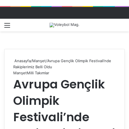
Menü
Dış gö
A
Anasayfa
/
Manşet
/
Avrupa Gençlik Olimpik Festivali’nde
Rakiplerimiz Belli Oldu
Manşet
Milli Takımlar
Avrupa Gençlik
Olimpik
Festivali’nde