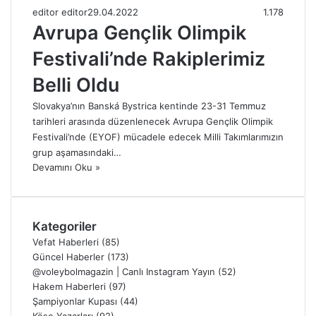
editor editor
29.04.2022
1.178
Avrupa Gençlik Olimpik
Festivali’nde Rakiplerimiz
Belli Oldu
Slovakya’nın Banská Bystrica kentinde 23-31 Temmuz
tarihleri ​​arasında düzenlenecek Avrupa Gençlik Olimpik
Festivali’nde (EYOF) mücadele edecek Milli Takımlarımızın
grup aşamasındaki…
Devamını Oku »
Kategoriler
Vefat Haberleri
(85)
Güncel Haberler
(173)
@voleybolmagazin | Canlı Instagram Yayın
(52)
Hakem Haberleri
(97)
Şampiyonlar Kupası
(44)