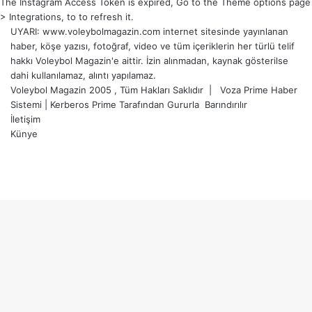
The Instagram Access Token is expired, Go to the Theme options page
> Integrations, to to refresh it.
UYARI: www.voleybolmagazin.com internet sitesinde yayınlanan
haber, köşe yazısı, fotoğraf, video ve tüm içeriklerin her türlü telif
hakkı Voleybol Magazin'e aittir. İzin alınmadan, kaynak gösterilse
dahi kullanılamaz, alıntı yapılamaz.
Voleybol Magazin 2005 , Tüm Hakları Saklıdır |
Voza Prime Haber
Sistemi
|
Kerberos Prime
Tarafından Gururla
Barındırılır
İletişim
Künye
X
YouTube
Instagram
Başa
dön
tuşu