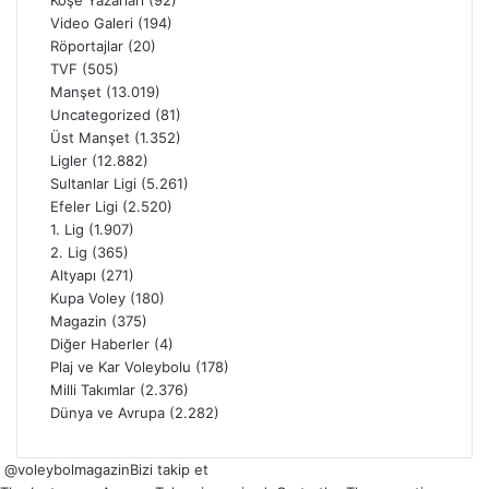
Köşe Yazarları
(92)
Video Galeri
(194)
Röportajlar
(20)
TVF
(505)
Manşet
(13.019)
Uncategorized
(81)
Üst Manşet
(1.352)
Ligler
(12.882)
Sultanlar Ligi
(5.261)
Efeler Ligi
(2.520)
1. Lig
(1.907)
2. Lig
(365)
Altyapı
(271)
Kupa Voley
(180)
Magazin
(375)
Diğer Haberler
(4)
Plaj ve Kar Voleybolu
(178)
Milli Takımlar
(2.376)
Dünya ve Avrupa
(2.282)
@voleybolmagazin
Bizi takip et