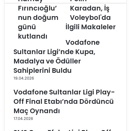
ü
e
Fırıncıoğlu’
Karadan, İş
m
l
nun doğum
Voleybol'da
a
i
y
n
günü
İlgili Makaleler
F
K
ı
kutlandı
a
r
Vodafone
r
ı
a
Sultanlar Ligi’nde Kupa,
n
d
c
a
Madalya ve Ödüller
ı
n
Sahiplerini Buldu
o
,
ğ
İ
19.04.2026
l
ş
u
V
Vodafone Sultanlar Ligi Play-
’
o
Off Final Etabı’nda Dördüncü
n
l
u
e
Maç Oynandı
n
y
17.04.2026
d
b
o
o