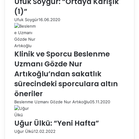
Ufuk Soygür: “Ortaya Karışık
(1)”
Ufuk Soygür
16.06.2020
Klinik ve Sporcu Beslenme
Uzmanı Gözde Nur
Artıkoğlu’ndan sakatlık
sürecindeki sporculara altın
öneriler
Beslenme Uzmanı Gözde Nur Artıkoğlu
05.11.2020
Uğur Ülkü: “Yeni Hafta”
Uğur Ülkü
12.02.2022
Ö