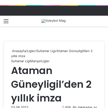
Menü
Dış gö
A
Anasayfa
/
Ligler
/
Sultanlar Ligi
/
Ataman Güneyligil’den 2
yıllık imza
Sultanlar Ligi
Manşet
Ligler
Ataman
Güneyligil’den 2
yıllık imza
03.08.2022
606
Bir dakikadan az