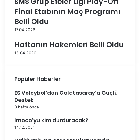
SMS Grup Efeler Ligi Play-Off
ğ
l
u
'
Final Etabının Maç Programı
m
d
Belli Oldu
g
a
ü
17.04.2026
n
ü
Haftanın Hakemleri Belli Oldu
k
15.04.2026
u
t
l
a
Popüler Haberler
n
d
ES Voleybol’dan Galatasaray’a Güçlü
ı
Destek
3 hafta önce
Imoco’yu kim durduracak?
14.12.2021