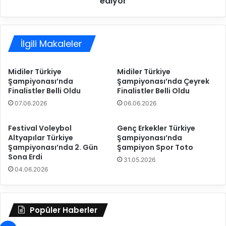
ediyor
a
l
m
e
c
d
a
İlgili Makaleler
i
n
y
l
e
Midiler Türkiye
Midiler Türkiye
ı
s
Şampiyonası’nda
Şampiyonası’nda Çeyrek
y
p
Finalistler Belli Oldu
Finalistler Belli Oldu
a
o
07.06.2026
06.06.2026
y
r
ı
,
n
V
Festival Voleybol
Genç Erkekler Türkiye
s
Altyapılar Türkiye
Şampiyonası’nda
e
Şampiyonası’nda 2. Gün
Şampiyon Spor Toto
o
d
Sona Erdi
h
a
31.05.2026
b
t
04.06.2026
e
M
t
e
l
k
Popüler Haberler
e
i
r
k