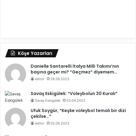
Köşe Yazarları
Danielle Santarelli İtalya Milli Takımı’nın
başına geçer mi? “Geçmez“ diyemem…
editor
28.09.2023
Savaş Eskigülek: “Voleybolun 30 Kuralı”
Savaş Eskigülek
03.04.2022
Ufuk Soygür, “Keşke voleybol temalı bir dizi
çekilse…”
editor
05.09.2023