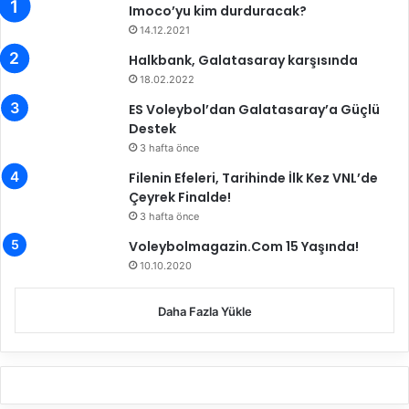
Imoco’yu kim durduracak?
i
'
n
l
14.12.2021
i
e
Halkbank, Galatasaray karşısında
n
d
18.02.2022
k
e
o
v
ES Voleybol’dan Galatasaray’a Güçlü
n
a
Destek
u
m
3 hafta önce
ğ
e
Filenin Efeleri, Tarihinde İlk Kez VNL’de
u
d
Çeyrek Finalde!
:
i
3 hafta önce
A
y
r
o
Voleybolmagazin.Com 15 Yaşında!
s
r
10.10.2020
l
a
Daha Fazla Yükle
n
E
k
ş
i