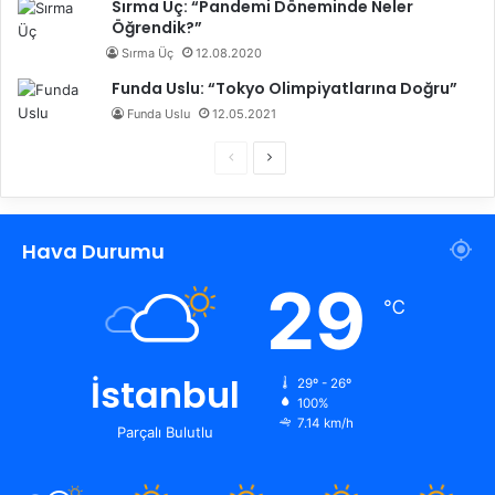
Sırma Üç: “Pandemi Döneminde Neler
Öğrendik?”
Sırma Üç
12.08.2020
Funda Uslu: “Tokyo Olimpiyatlarına Doğru”
Funda Uslu
12.05.2021
Ö
S
n
o
c
n
Hava Durumu
e
r
k
a
29
℃
i
k
s
i
a
s
İstanbul
29º - 26º
100%
y
a
7.14 km/h
Parçalı Bulutlu
f
y
a
f