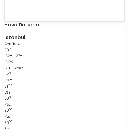
Ö
n
S
c
o
e
n
Hava Durumu
k
r
i
a
İstanbul
s
k
Açık hava
a
i
℃
28
y
s
32º - 27º
f
a
66%
a
y
2.08 km/h
f
℃
32
a
Cum
℃
31
Cts
℃
30
Paz
℃
30
Pts
℃
30
Sal