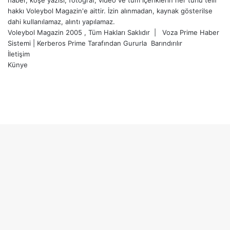
haber, köşe yazısı, fotoğraf, video ve tüm içeriklerin her türlü telif
hakkı Voleybol Magazin'e aittir. İzin alınmadan, kaynak gösterilse
dahi kullanılamaz, alıntı yapılamaz.
Voleybol Magazin 2005 , Tüm Hakları Saklıdır |
Voza Prime Haber
Sistemi
|
Kerberos Prime
Tarafından Gururla
Barındırılır
İletişim
Künye
X
YouTube
Instagram
Facebook
X
LinkedIn
WhatsApp
Telegram
Başa
dön
tuşu