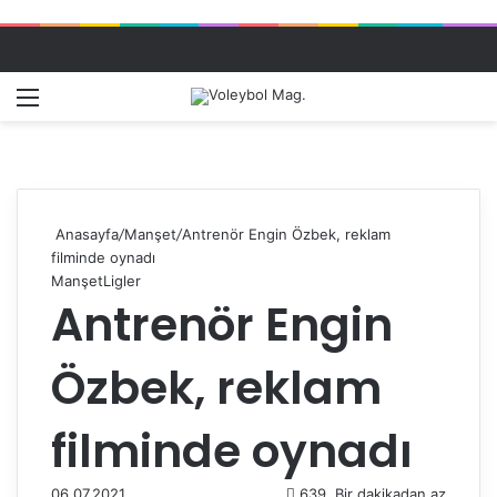
Menü
Dış gö
A
Anasayfa
/
Manşet
/
Antrenör Engin Özbek, reklam
filminde oynadı
Manşet
Ligler
Antrenör Engin
Özbek, reklam
filminde oynadı
06.07.2021
639
Bir dakikadan az