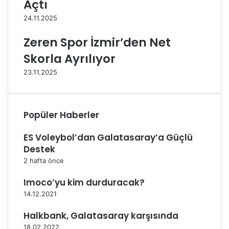
Açtı
u
v
p
24.11.2025
a
Ş
Zeren Spor İzmir’den Net
a
Skorla Ayrılıyor
m
p
23.11.2025
i
y
o
n
Popüler Haberler
a
s
ES Voleybol’dan Galatasaray’a Güçlü
ı
Destek
İ
2 hafta önce
z
m
Imoco’yu kim durduracak?
i
14.12.2021
r
’
Halkbank, Galatasaray karşısında
d
18.02.2022