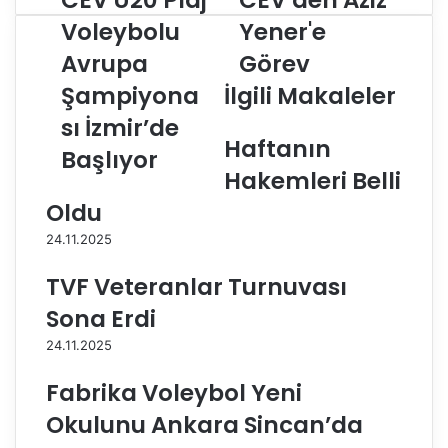
CEV U20 Plaj
CEV’den Aziz
E
E
Voleybolu
Yener'e
V
V
Avrupa
Görev
U
’
2
d
Şampiyona
İlgili Makaleler
0
e
P
sı İzmir’de
n
l
Haftanın
A
Başlıyor
a
z
Hakemleri Belli
j
i
V
z
Oldu
o
Y
24.11.2025
l
e
e
n
TVF Veteranlar Turnuvası
y
e
b
r
Sona Erdi
o
'
24.11.2025
l
e
u
G
Fabrika Voleybol Yeni
A
ö
v
r
Okulunu Ankara Sincan’da
r
e