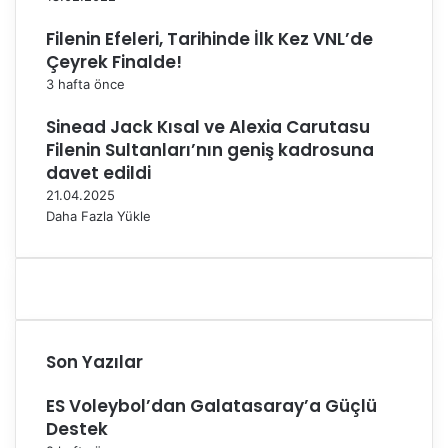
e
B
Filenin Efeleri, Tarihinde İlk Kez VNL’de
a
Çeyrek Finalde!
ş
3 hafta önce
l
ı
Sinead Jack Kısal ve Alexia Carutasu
y
Filenin Sultanları’nın geniş kadrosuna
o
davet edildi
r
21.04.2025
Daha Fazla Yükle
Son Yazılar
ES Voleybol’dan Galatasaray’a Güçlü
Destek