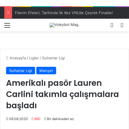
Filenin Efeleri, Tarihinde İlk Kez VNL’de Çeyrek Finalde!
Menü
Dış gö
A
Anasayfa
/
Ligler
/
Sultanlar Ligi
Sultanlar Ligi
Manşet
Amerikalı pasör Lauren
Carlini takımla çalışmalara
başladı
08.08.2020
660
Bir dakikadan az