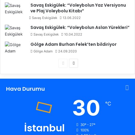
Savaş Eskigülek: “Voleybolun Yaz Versiyonu
ve Plaj Voleybolu Kitabı”
Savaş Eskigülek
13.06.2022
Savaş Eskigülek: “Voleybolun Aslan Yürekleri”
Savaş Eskigülek
10.04.2022
Gölge Adam Burhan Felek’ten bildiriyor
Gölge Adam
24.09.2020
Ö
S
n
o
c
n
Hava Durumu
e
r
k
a
30
℃
i
k
s
i
a
s
İstanbul
30º - 27º
100%
y
a