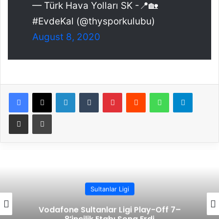
— Türk Hava Yolları SK -📍🏡
#EvdeKal (@thysporkulubu)
August 8, 2020
Facebook
X
LinkedIn
Tumblr
Pinterest
Reddit
WhatsApp
Telegram
E-Posta ile paylaş
Yazdır
Sultanlar Ligi
Vodafone Sultanlar Ligi Play-Off 7–
8’incilik Etabı Sona Erdi