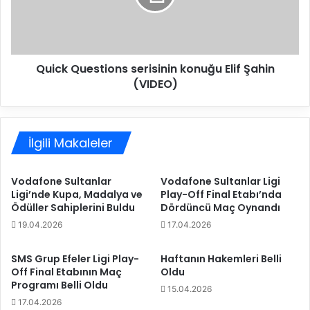
d
Q
a
u
g
e
a
s
Quick Questions serisinin konuğu Elif Şahin
l
t
i
(VIDEO)
i
p
o
n
s
İlgili Makaleler
s
e
r
Vodafone Sultanlar
Vodafone Sultanlar Ligi
i
Ligi’nde Kupa, Madalya ve
Play-Off Final Etabı’nda
s
Ödüller Sahiplerini Buldu
Dördüncü Maç Oynandı
i
19.04.2026
17.04.2026
n
i
n
SMS Grup Efeler Ligi Play-
Haftanın Hakemleri Belli
Off Final Etabının Maç
Oldu
k
Programı Belli Oldu
o
15.04.2026
n
17.04.2026