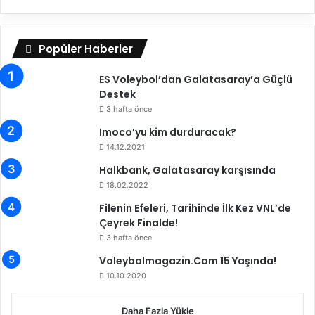
u
ğ
u
Popüler Haberler
E
l
ES Voleybol’dan Galatasaray’a Güçlü
i
Destek
f
Ş
3 hafta önce
a
Imoco’yu kim durduracak?
h
14.12.2021
i
n
Halkbank, Galatasaray karşısında
(
18.02.2022
V
Filenin Efeleri, Tarihinde İlk Kez VNL’de
I
Çeyrek Finalde!
D
3 hafta önce
E
O
Voleybolmagazin.Com 15 Yaşında!
)
10.10.2020
Daha Fazla Yükle