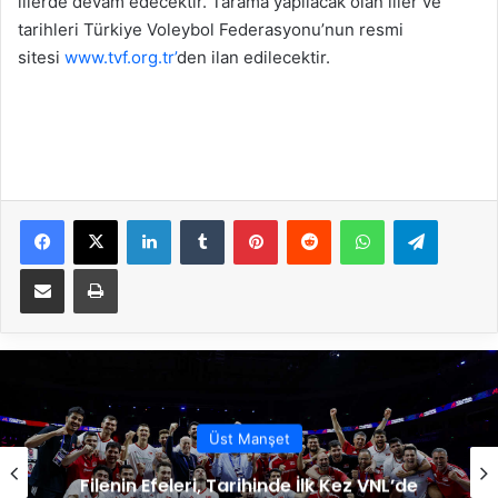
illerde devam edecektir. Tarama yapılacak olan iller ve
tarihleri Türkiye Voleybol Federasyonu’nun resmi
sitesi
www.tvf.org.tr’
den ilan edilecektir.
Facebook
X
LinkedIn
Tumblr
Pinterest
Reddit
WhatsApp
Telegram
E-Posta ile paylaş
Yazdır
Üst Manşet
Filenin Efeleri, Tarihinde İlk Kez VNL’de