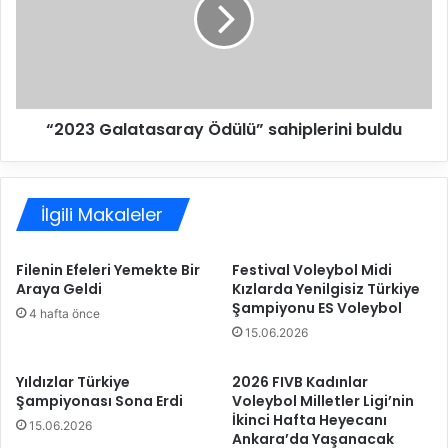
c
2
z
3
a
G
c
a
ı
l
b
a
a
“2023 Galatasaray Ödülü” sahiplerini buldu
t
ş
a
ı
s
D
a
y
İlgili Makaleler
r
n
a
a
y
Filenin Efeleri Yemekte Bir
Festival Voleybol Midi
v
Ö
Araya Geldi
Kızlarda Yenilgisiz Türkiye
i
d
Şampiyonu ES Voleybol
4 hafta önce
t
ü
15.06.2026
Y
l
u
ü
r
”
Yıldızlar Türkiye
2026 FIVB Kadınlar
d
Şampiyonası Sona Erdi
Voleybol Milletler Ligi’nin
s
İkinci Hafta Heyecanı
a
a
15.06.2026
Ankara’da Yaşanacak
D
h