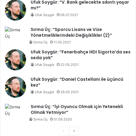
Ufuk Soygür: “V. Bank gelecekte sıkıntı yaşar
mı?”
Ufuk Soygür
06.07.2021
Sırma Üç: “Sporcu Lisans ve Vize
Yönetmeliklerindeki Değişiklikler (2)”
Sırma Üç
11.05.2021
Ufuk Soygür: “Fenerbahçe HDI Sigorta’da ses
seda yok”
Ufuk Soygür
22.05.2021
Ufuk Soygür: “Daniel Castellani ile üçüncü
kez”
Ufuk Soygür
29.05.2021
Sırma Üç: “İyi Oyuncu Olmak için Yetenekli
Olmak Yetmiyor”
Sırma Üç
01.09.2020
Ö
S