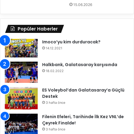
ö
i
15.06.2026
n
p
d
l
ü
e
Popüler Haberler
r
i
Imoco’yu kim durduracak?
n
14.12.2021
i
b
u
Halkbank, Galatasaray karşısında
l
18.02.2022
d
u
ES Voleybol’dan Galatasaray’a Güçlü
Destek
3 hafta önce
Filenin Efeleri, Tarihinde İlk Kez VNL’de
Çeyrek Finalde!
3 hafta önce