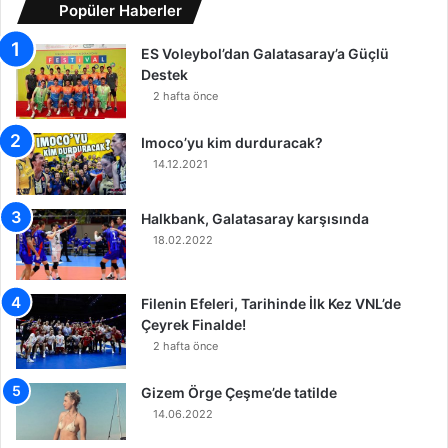
Popüler Haberler
i
g
y
e
ES Voleybol’dan Galatasaray’a Güçlü
e
l
Destek
t
d
l
2 hafta önce
i
e
K
Imoco’yu kim durduracak?
a
14.12.2021
p
a
Halkbank, Galatasaray karşısında
d
18.02.2022
ı
Filenin Efeleri, Tarihinde İlk Kez VNL’de
Çeyrek Finalde!
2 hafta önce
Gizem Örge Çeşme’de tatilde
14.06.2022