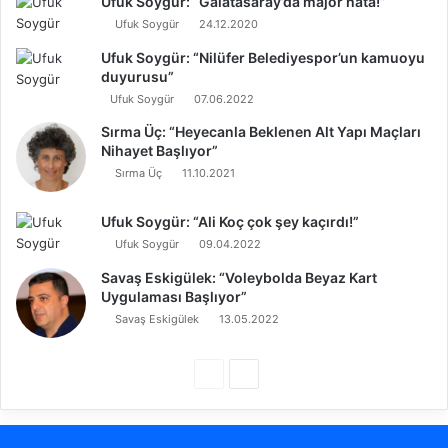
Ufuk Soygür: “Galatasaray’da majör hata!”
Ufuk Soygür
24.12.2020
Ufuk Soygür: “Nilüfer Belediyespor’un kamuoyu
duyurusu”
Ufuk Soygür
07.06.2022
Sırma Üç: “Heyecanla Beklenen Alt Yapı Maçları
Nihayet Başlıyor”
Sırma Üç
11.10.2021
Ufuk Soygür: “Ali Koç çok şey kaçırdı!”
Ufuk Soygür
09.04.2022
Savaş Eskigülek: “Voleybolda Beyaz Kart
Uygulaması Başlıyor”
Savaş Eskigülek
13.05.2022
Ö
S
n
o
c
n