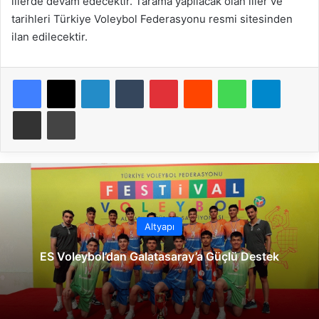
illerde devam edecektir. Tarama yapılacak olan iller ve
tarihleri Türkiye Voleybol Federasyonu resmi sitesinden
ilan edilecektir.
Facebook
X
LinkedIn
Tumblr
Pinterest
Reddit
WhatsApp
Telegram
E-Posta ile paylaş
Yazdır
Altyapı
ES Voleybol’dan Galatasaray’a Güçlü Destek