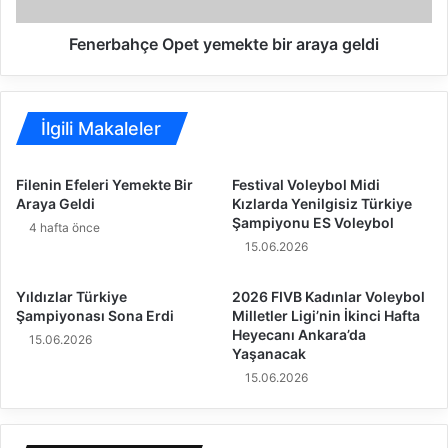
h
b
ç
o
e
Fenerbahçe Opet yemekte bir araya geldi
l
O
T
p
a
e
k
t
İlgili Makaleler
ı
y
m
e
Filenin Efeleri Yemekte Bir
Festival Voleybol Midi
ı
m
Araya Geldi
Kızlarda Yenilgisiz Türkiye
H
e
Şampiyonu ES Voleybol
4 hafta önce
a
k
15.06.2026
f
t
t
e
a
b
Yıldızlar Türkiye
2026 FIVB Kadınlar Voleybol
y
i
Şampiyonası Sona Erdi
Milletler Ligi’nin İkinci Hafta
ı
Heyecanı Ankara’da
r
15.06.2026
Yaşanacak
G
a
a
r
15.06.2026
l
a
i
y
b
a