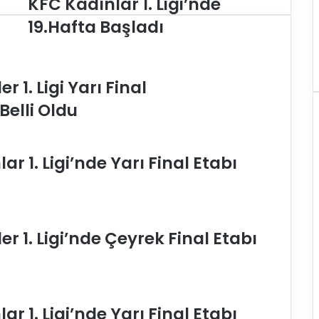
KFC Kadınlar 1. Ligi’nde
F
19.Hafta Başladı
C
K
a
d
 1. Ligi Yarı Final
ı
elli Oldu
n
l
a
r
r 1. Ligi’nde Yarı Final Etabı
1
.
L
i
g
r 1. Ligi’nde Çeyrek Final Etabı
i
’
n
d
e
r 1. Ligi’nde Yarı Final Etabı
1