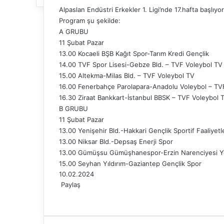
Alpaslan Endüstri Erkekler 1. Ligi’nde 17.hafta başlıyor
Program şu şekilde:
A GRUBU
11 Şubat Pazar
13.00 Kocaeli BŞB Kağıt Spor-Tarım Kredi Gençlik
14.00 TVF Spor Lisesi-Gebze Bld. – TVF Voleybol TV
15.00 Altekma-Milas Bld. – TVF Voleybol TV
16.00 Fenerbahçe Parolapara-Anadolu Voleybol – TV
16.30 Ziraat Bankkart-İstanbul BBSK – TVF Voleybol 
B GRUBU
11 Şubat Pazar
13.00 Yenişehir Bld.-Hakkari Gençlik Sportif Faaliyetl
13.00 Niksar Bld.-Depsaş Enerji Spor
13.00 Gümüşsu Gümüşhanespor-Erzin Narenciyesi Ye
15.00 Seyhan Yıldırım-Gaziantep Gençlik Spor
10.02.2024
Paylaş
F
X
L
T
P
R
W
T
E
Y
a
i
u
i
e
h
e
-
a
c
n
m
n
d
a
l
P
z