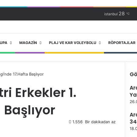
28
istanbul
℃
RUPA
MAGAZIN
PLAJ VE KAR VOLEYBOLU
RÖPORTAJLAR
Gö
igi’nde 17.Hafta Başlıyor
K
i Erkekler 1.
Ar
a
Ya
p
a
26.
a Başlıyor
l
ı
Ar
34
1.556
Bir dakikadan az
18.