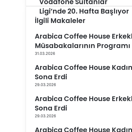
Vodafone Sultanlar
o
Ligi’nde 20. Hafta Başlıyor
d
İlgili Makaleler
a
f
o
Arabica Coffee House Erkekler
n
Müsabakalarının Programı B
e
S
31.03.2026
u
l
Arabica Coffee House Kadınla
t
a
Sona Erdi
n
29.03.2026
l
a
Arabica Coffee House Erkekle
r
L
Sona Erdi
i
29.03.2026
g
i
Arabica Coffee House Kadınla
’