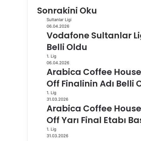
e
k
b
t
d
t
e
o
d
Sonrakini Oku
b
e
l
e
i
s
g
s
ı
o
d
r
r
t
A
r
t
r
Sultanlar Ligi
o
I
e
p
a
a
06.04.2026
k
n
s
p
m
i
Vodafone Sultanlar Li
t
l
e
Belli Oldu
p
a
1. Lig
y
06.04.2026
l
Arabica Coffee House E
a
Off Finalinin Adı Belli 
ş
1. Lig
31.03.2026
Arabica Coffee House E
Off Yarı Final Etabı Ba
1. Lig
31.03.2026