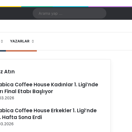
Kayıt Ol
Rastgele Makale
Kenar Bölmesi
Dış görünümü değiştir
Arama
yap
...
X
YouTube
Instagram
YAZARLAR
z Atın
abica Coffee House Kadınlar 1. Ligi’nde
rı Final Etabı Başlıyor
03.2026
abica Coffee House Erkekler 1. Ligi’nde
. Hafta Sona Erdi
03.2026