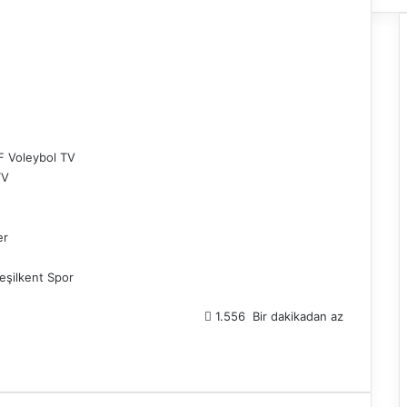
F Voleybol TV
TV
er
şilkent Spor
1.556
Bir dakikadan az