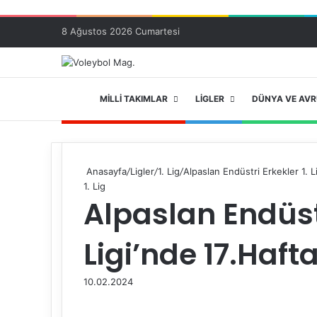
8 Ağustos 2026 Cumartesi
ANA SAYFA
MILLI TAKIMLAR
LIGLER
DÜNYA VE AV
Anasayfa
/
Ligler
/
1. Lig
/
Alpaslan Endüstri Erkekler 1. L
1. Lig
Alpaslan Endüstr
Ligi’nde 17.Haft
10.02.2024