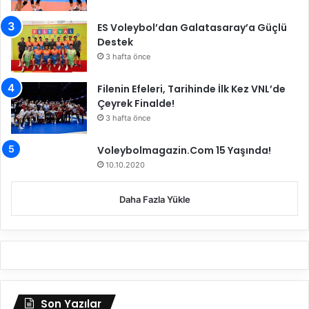
’
y
ES Voleybol’dan Galatasaray’a Güçlü
ı
Destek
3
3 hafta önce
-
0
Filenin Efeleri, Tarihinde İlk Kez VNL’de
M
Çeyrek Finalde!
a
3 hafta önce
ğ
l
Voleybolmagazin.Com 15 Yaşında!
u
p
10.10.2020
E
t
Daha Fazla Yükle
t
i
Son Yazılar