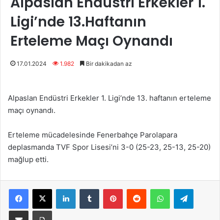
Alpaslan Endüstri Erkekler 1.
Ligi’nde 13.Haftanın
Erteleme Maçı Oynandı
17.01.2024
1.982
Bir dakikadan az
Alpaslan Endüstri Erkekler 1. Ligi’nde 13. haftanın erteleme
maçı oynandı.
Erteleme mücadelesinde Fenerbahçe Parolapara
deplasmanda TVF Spor Lisesi’ni 3-0 (25-23, 25-13, 25-20)
mağlup etti.
Facebook
X
LinkedIn
Tumblr
Pinterest
Reddit
WhatsApp
Telegram
E-Posta ile paylaş
Yazdır