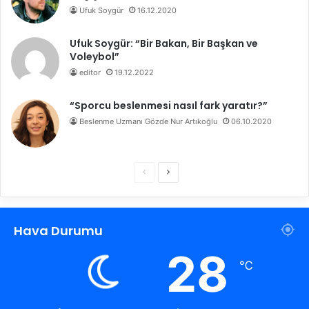
Ufuk Soygür
16.12.2020
Ufuk Soygür: “Bir Bakan, Bir Başkan ve
Voleybol”
editor
19.12.2022
“Sporcu beslenmesi nasıl fark yaratır?”
Beslenme Uzmanı Gözde Nur Artıkoğlu
06.10.2020
Ö
S
n
o
c
n
Hava Durumu
e
r
k
a
28
℃
i
k
s
i
a
s