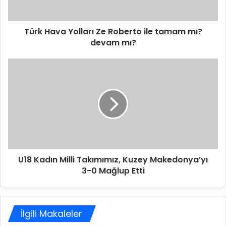
a
Y
Türk Hava Yolları Ze Roberto ile tamam mı?
o
devam mı?
l
l
a
U
r
1
ı
8
Z
K
e
a
R
d
o
ı
b
n
e
M
r
U18 Kadın Milli Takımımız, Kuzey Makedonya’yı
i
t
3-0 Mağlup Etti
l
o
l
i
i
l
T
e
İlgili Makaleler
a
t
k