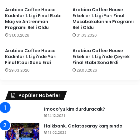
a
ı
Arabica Coffee House
Arabica Coffee House
m
m
Kadınlar 1. Ligi Final Etabı
Erkekler 1. Ligi Yarı Final
a
ı
Maç ve Antrenman
Müsabakalarının Programı
m
m
Programı Belli Oldu
Belli Oldu
m
ı
31.03.2026
31.03.2026
ı
z
?
,
d
Arabica Coffee House
Arabica Coffee House
K
Kadınlar 1. Ligi’nde Yarı
Erkekler 1. Ligi’nde Çeyrek
e
u
Final Etabı Sona Erdi
Final Etabı Sona Erdi
v
z
a
e
29.03.2026
29.03.2026
m
y
m
M
ı
a
Popüler Haberler
?
k
e
Imoco’yu kim durduracak?
d
o
14.12.2021
n
Halkbank, Galatasaray karşısında
y
18.02.2022
a