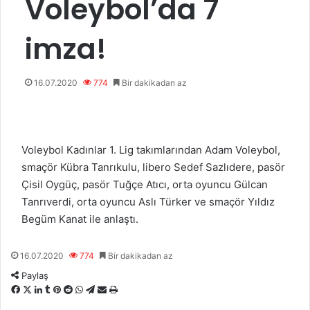
Voleybol’da 7
imza!
16.07.2020
774
Bir dakikadan az
Voleybol Kadınlar 1. Lig takımlarından Adam Voleybol,
smaçör Kübra Tanrıkulu, libero Sedef Sazlıdere, pasör
Çisil Oygüç, pasör Tuğçe Atıcı, orta oyuncu Gülcan
Tanrıverdi, orta oyuncu Aslı Türker ve smaçör Yıldız
Begüm Kanat ile anlaştı.
16.07.2020
774
Bir dakikadan az
Paylaş
F
X
L
T
P
R
W
T
E
Y
a
i
u
i
e
h
e
-
a