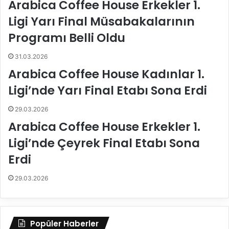
Arabica Coffee House Erkekler 1.
n
m
Ligi Yarı Final Müsabakalarının
e
a
m
l
Programı Belli Oldu
i
a
!
r
31.03.2026
!
Arabica Coffee House Kadınlar 1.
Ligi’nde Yarı Final Etabı Sona Erdi
29.03.2026
Arabica Coffee House Erkekler 1.
Ligi’nde Çeyrek Final Etabı Sona
Erdi
29.03.2026
Popüler Haberler