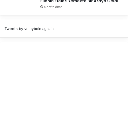
Filenin Efeleri Yemekte Bir Araya Geldi
4 hafta önce
Tweets by voleybolmagazin