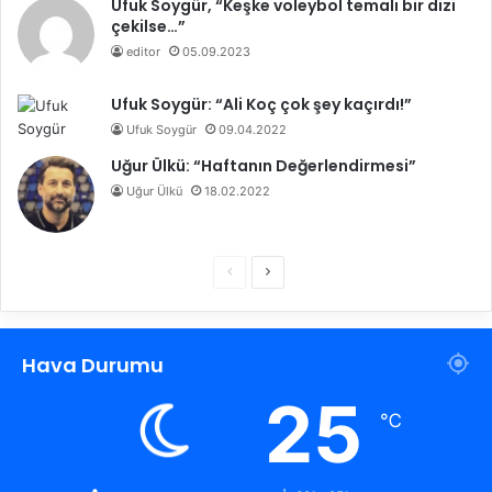
Ufuk Soygür, “Keşke voleybol temalı bir dizi
çekilse…”
editor
05.09.2023
Ufuk Soygür: “Ali Koç çok şey kaçırdı!”
Ufuk Soygür
09.04.2022
Uğur Ülkü: “Haftanın Değerlendirmesi”
Uğur Ülkü
18.02.2022
Ö
S
n
o
c
n
Hava Durumu
e
r
k
a
25
℃
i
k
s
i
a
s