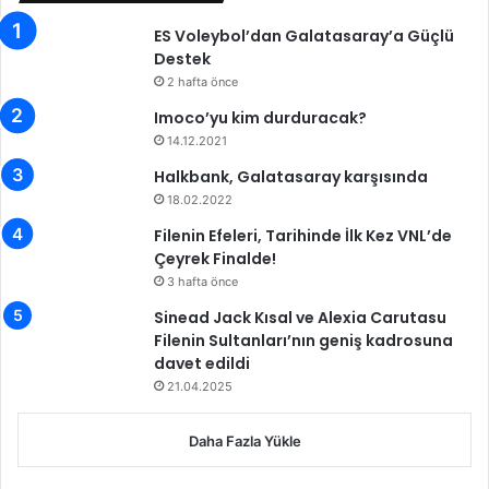
ES Voleybol’dan Galatasaray’a Güçlü
Destek
2 hafta önce
Imoco’yu kim durduracak?
14.12.2021
Halkbank, Galatasaray karşısında
18.02.2022
Filenin Efeleri, Tarihinde İlk Kez VNL’de
Çeyrek Finalde!
3 hafta önce
Sinead Jack Kısal ve Alexia Carutasu
Filenin Sultanları’nın geniş kadrosuna
davet edildi
21.04.2025
Daha Fazla Yükle