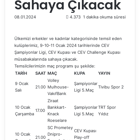
Sahaya Çıkacak
08.01.2024
4.373
1 dakika okuma süresi
Ülkemizi erkekler ve kadınlar kategorisinde temsil eden
kulüplerimiz, 9-10-11 Ocak 2024 tarihlerinde CEV
Şampiyonlar Ligi, CEV Kupası ve CEV Challenge Kupası
müsabakalarında sahaya çıkacak.
Temsilcilerimizin maç programı şu şekilde:
TARİH
SAAT
MAÇ
KUPA
YAYIN
Volley
9 Ocak
Şampiyonlar
21.00
Mulhouse-
Tivibu Spor 2
Salı
Ligi 5.Maç
VakıfBank
Ziraat
10 Ocak
Bankkart-
Şampiyonlar
TRT Spor
17.00
Çarşamba
Knack
Ligi 5.Maç
Yıldız
Roeselare
SC Prometey
CEV Kupası
10 Ocak
Dnipro-
21.00
Play-off