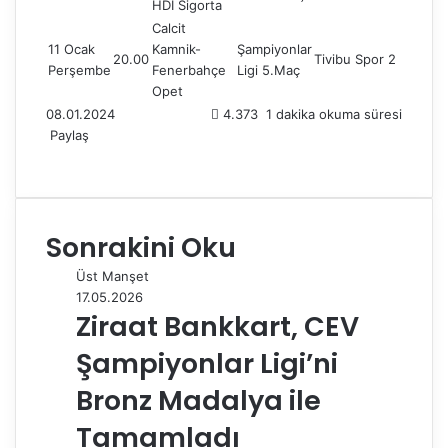
HDI Sigorta
Calcit
11 Ocak
Kamnik-
Şampiyonlar
20.00
Tivibu Spor 2
Perşembe
Fenerbahçe
Ligi 5.Maç
Opet
08.01.2024
4.373
1 dakika okuma süresi
Paylaş
F
X
L
T
P
R
W
T
E
Y
a
i
u
i
e
h
e
-
a
c
n
m
n
d
a
l
P
z
e
k
b
t
d
t
e
o
d
Sonrakini Oku
b
e
l
e
i
s
g
s
ı
o
d
r
r
t
A
r
t
r
Üst Manşet
o
I
e
p
a
a
17.05.2026
k
n
s
p
m
i
Ziraat Bankkart, CEV
t
l
e
Şampiyonlar Ligi’ni
p
a
Bronz Madalya ile
y
Tamamladı
l