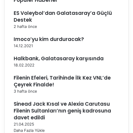
Popüler Haberler
a
ş
ES Voleybol’dan Galatasaray’a Güçlü
l
Destek
ı
y
2 hafta önce
o
Imoco’yu kim durduracak?
r
14.12.2021
Halkbank, Galatasaray karşısında
18.02.2022
Filenin Efeleri, Tarihinde İlk Kez VNL’de
Çeyrek Finalde!
3 hafta önce
Sinead Jack Kısal ve Alexia Carutasu
Filenin Sultanları’nın geniş kadrosuna
davet edildi
21.04.2025
Daha Fazla Yükle