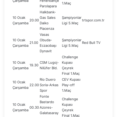
Çarşamba
Fenerbahçe
1.Maç
Parolapara
Halkbank-
10 Ocak
Gas Sales
Şampiyonlar
20.00
trtspor.com.tr
Çarşamba
Daiko
Ligi 5.Maç
Piacenza
Vasas
10 Ocak
Obuda-
Şampiyonlar
21.00
Red Bull TV
Çarşamba
Eczacıbaşı
Ligi 5.Maç
Dynavit
Challenge
10 Ocak
CSM Lugoj-
Kupası
19.30
Çarşamba
Nilüfer Bld.
Çeyrek
Final 1.Maç
Rio Duero
CEV Kupası
10 Ocak
22.00
Soria-Arkas
Play-off
Çarşamba
Spor
1.Maç
Fonte
Challenge
Bastardo
10 Ocak
Kupası
00.30
Azores-
Çarşamba
Çeyrek
Galatasaray
Final 1.Maç