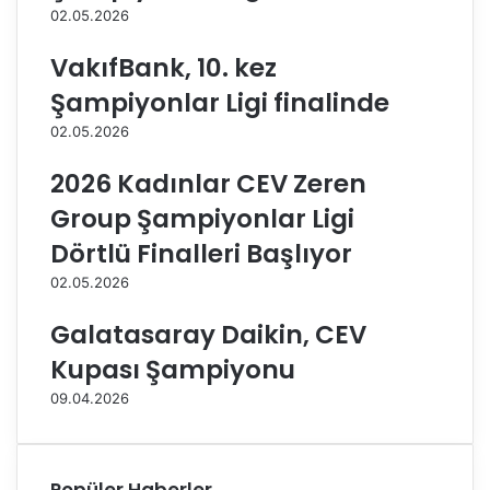
e
-
02.05.2026
n
O
z
f
VakıfBank, 10. kez
a
f
Şampiyonlar Ligi finalinde
'
t
y
u
02.05.2026
ı
r
k
u
2026 Kadınlar CEV Zeren
o
n
Group Şampiyonlar Ligi
n
a
u
İ
Dörtlü Finalleri Başlıyor
k
s
02.05.2026
e
p
d
a
Galatasaray Daikin, CEV
i
n
y
y
Kupası Şampiyonu
o
a
09.04.2026
r
’
d
a
b