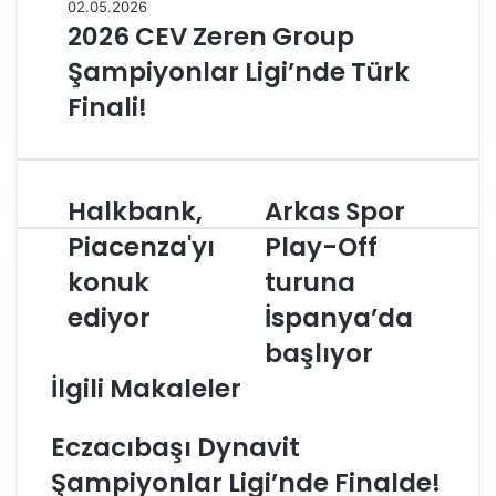
02.05.2026
2026 CEV Zeren Group
Şampiyonlar Ligi’nde Türk
Finali!
Halkbank,
Arkas Spor
H
A
a
r
Piacenza'yı
Play-Off
l
k
konuk
turuna
k
a
b
s
ediyor
İspanya’da
a
S
n
p
başlıyor
k
o
İlgili Makaleler
,
r
P
P
i
l
Eczacıbaşı Dynavit
a
a
Şampiyonlar Ligi’nde Finalde!
c
y