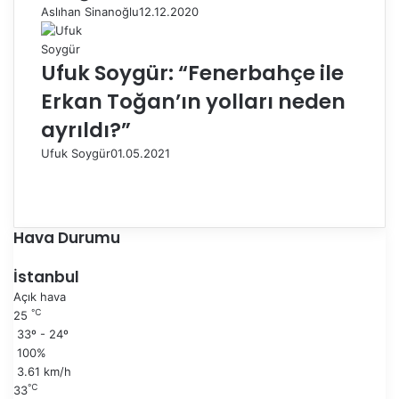
Aslıhan Sinanoğlu
12.12.2020
Ufuk Soygür: “Fenerbahçe ile
Erkan Toğan’ın yolları neden
ayrıldı?”
Ufuk Soygür
01.05.2021
Ö
n
S
c
o
e
n
Hava Durumu
k
r
i
a
İstanbul
s
k
Açık hava
a
i
℃
25
y
s
33º - 24º
f
a
100%
a
y
3.61 km/h
f
℃
33
a