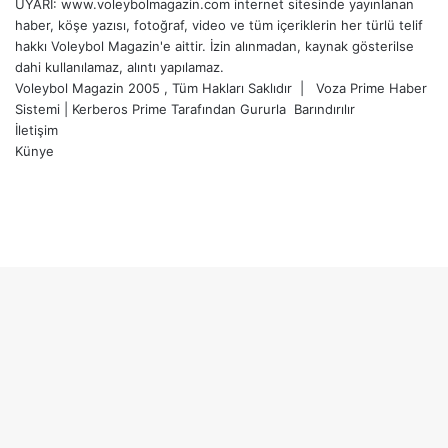
UYARI: www.voleybolmagazin.com internet sitesinde yayınlanan
haber, köşe yazısı, fotoğraf, video ve tüm içeriklerin her türlü telif
hakkı Voleybol Magazin'e aittir. İzin alınmadan, kaynak gösterilse
dahi kullanılamaz, alıntı yapılamaz.
Voleybol Magazin 2005 , Tüm Hakları Saklıdır |
Voza Prime Haber
Sistemi
|
Kerberos Prime
Tarafından Gururla
Barındırılır
İletişim
Künye
X
YouTube
Instagram
Facebook
X
LinkedIn
WhatsApp
Telegram
Başa
dön
tuşu