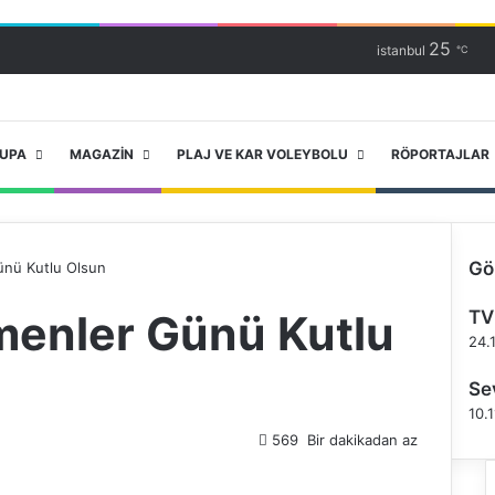
25
istanbul
℃
RUPA
MAGAZIN
PLAJ VE KAR VOLEYBOLU
RÖPORTAJLAR
Gö
ünü Kutlu Olsun
K
menler Günü Kutlu
TV
a
p
24.
a
l
Se
ı
10.
569
Bir dakikadan az