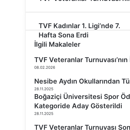
T
TVF Kadınlar 1. Ligi’nde 7.
V
Hafta Sona Erdi
F
K
İlgili Makaleler
a
d
TVF Veteranlar Turnuvası’nın 
ı
n
08.02.2026
l
a
Nesibe Aydın Okullarından Tü
r
28.11.2025
1
Boğaziçi Üniversitesi Spor Öd
.
L
Kategoride Aday Gösterildi
i
28.11.2025
g
i
TVF Veteranlar Turnuvası Son
’