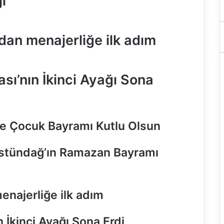
ı
an menajerliğe ilk adım
sı’nın İkinci Ayağı Sona
ve Çocuk Bayramı Kutlu Olsun
stündağ’ın Ramazan Bayramı
najerliğe ilk adım
 İkinci Ayağı Sona Erdi