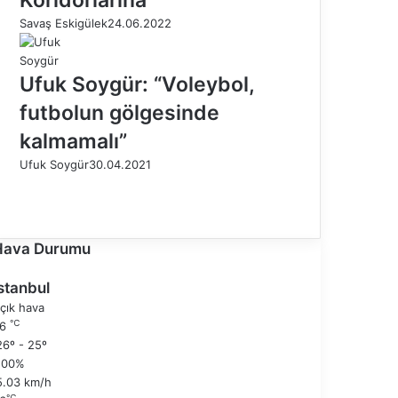
Savaş Eskigülek
24.06.2022
Ufuk Soygür: “Voleybol,
futbolun gölgesinde
kalmamalı”
Ufuk Soygür
30.04.2021
Ö
n
S
c
o
e
n
Hava Durumu
k
r
i
a
stanbul
s
k
çık hava
a
i
℃
26
y
s
6º - 25º
f
a
100%
a
y
5.03 km/h
f
℃