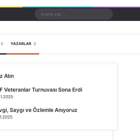
Kayıt Ol
Rastgele Makale
Kenar Bölmesi
Dış görünümü değiştir
Arama
yap
...
X
YouTube
Instagram
YAZARLAR
z Atın
F Veteranlar Turnuvası Sona Erdi
11.2025
vgi, Saygı ve Özlemle Anıyoruz
11.2025