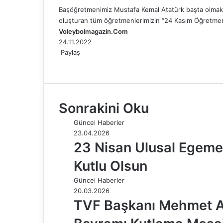
Başöğretmenimiz Mustafa Kemal Atatürk başta olmak 
oluşturan tüm öğretmenlerimizin “24 Kasım Öğretmen
Voleybolmagazin.Com
24.11.2022
Paylaş
F
X
L
T
P
R
W
T
E
Y
a
i
u
i
e
h
e
-
a
c
n
m
n
d
a
l
P
z
e
k
b
t
d
t
e
o
d
Sonrakini Oku
b
e
l
e
i
s
g
s
ı
o
d
r
r
t
A
r
t
r
Güncel Haberler
o
I
e
p
a
a
23.04.2026
k
n
s
p
m
i
23 Nisan Ulusal Egeme
t
l
e
Kutlu Olsun
p
a
Güncel Haberler
y
20.03.2026
l
TVF Başkanı Mehmet A
a
ş