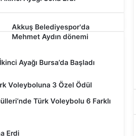
A
Akkuş Belediyespor'da
k
Mehmet Aydın dönemi
k
u
ş
B
İkinci Ayağı Bursa’da Başladı
e
l
e
d
rk Voleyboluna 3 Özel Ödül
i
y
ülleri’nde Türk Voleybolu 6 Farklı
e
s
p
o
r
a Erdi
'