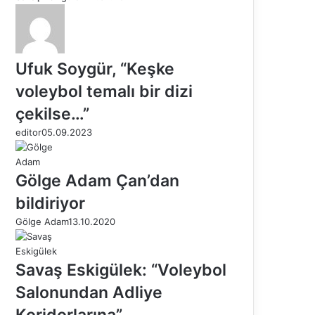
Ufuk Soygür, “Keşke
voleybol temalı bir dizi
çekilse…”
editor
05.09.2023
Gölge Adam Çan’dan
bildiriyor
Gölge Adam
13.10.2020
Savaş Eskigülek: “Voleybol
Salonundan Adliye
Koridorlarına”