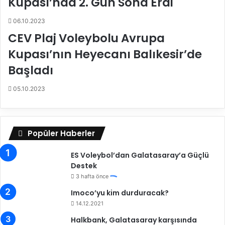
Kupası’nda 2. Gün Sona Erdi
h
e
06.10.2023
d
CEV Plaj Voleybolu Avrupa
i
Kupası’nın Heyecanı Balıkesir’de
y
e
Başladı
l
e
05.10.2023
r
Popüler Haberler
ES Voleybol’dan Galatasaray’a Güçlü
Destek
3 hafta önce
Imoco’yu kim durduracak?
14.12.2021
Halkbank, Galatasaray karşısında