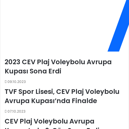
i
'
n
d
g
e
ö
n
z
m
ü
a
n
n
e
e
n
v
e
i
2023 CEV Plaj Voleybolu Avrupa
o
d
l
e
Kupası Sona Erdi
d
ğ
u
e
09.10.2023
?
r
TVF Spor Lisesi, CEV Plaj Voleybolu
i
y
Avrupa Kupası’nda Finalde
ü
k
07.10.2023
s
CEV Plaj Voleybolu Avrupa
e
k