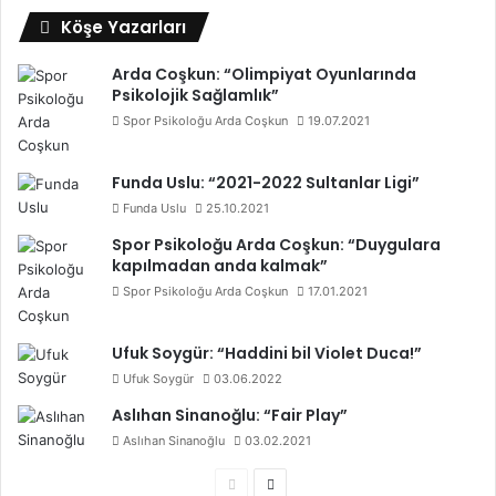
Köşe Yazarları
Arda Coşkun: “Olimpiyat Oyunlarında
Psikolojik Sağlamlık”
Spor Psikoloğu Arda Coşkun
19.07.2021
Funda Uslu: “2021-2022 Sultanlar Ligi”
Funda Uslu
25.10.2021
Spor Psikoloğu Arda Coşkun: “Duygulara
kapılmadan anda kalmak”
Spor Psikoloğu Arda Coşkun
17.01.2021
Ufuk Soygür: “Haddini bil Violet Duca!”
Ufuk Soygür
03.06.2022
Aslıhan Sinanoğlu: “Fair Play”
Aslıhan Sinanoğlu
03.02.2021
Ö
S