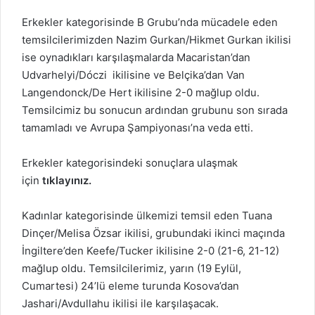
Erkekler kategorisinde B Grubu’nda mücadele eden
temsilcilerimizden Nazim Gurkan/Hikmet Gurkan ikilisi
ise oynadıkları karşılaşmalarda Macaristan’dan
Udvarhelyi/Dóczi ikilisine ve Belçika’dan Van
Langendonck/De Hert ikilisine 2-0 mağlup oldu.
Temsilcimiz bu sonucun ardından grubunu son sırada
tamamladı ve Avrupa Şampiyonası’na veda etti.
Erkekler kategorisindeki sonuçlara ulaşmak
için
tıklayınız
.
Kadınlar kategorisinde ülkemizi temsil eden Tuana
Dinçer/Melisa Özsar ikilisi, grubundaki ikinci maçında
İngiltere’den Keefe/Tucker ikilisine 2-0 (21-6, 21-12)
mağlup oldu. Temsilcilerimiz, yarın (19 Eylül,
Cumartesi) 24’lü eleme turunda Kosova’dan
Jashari/Avdullahu ikilisi ile karşılaşacak.