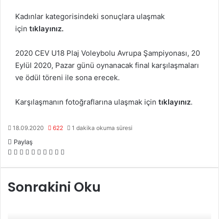
Kadınlar kategorisindeki sonuçlara ulaşmak
için
tıklayınız
.
2020 CEV U18 Plaj Voleybolu Avrupa Şampiyonası, 20
Eylül 2020, Pazar günü oynanacak final karşılaşmaları
ve ödül töreni ile sona erecek.
Karşılaşmanın fotoğraflarına ulaşmak için
tıklayınız
.
18.09.2020
622
1 dakika okuma süresi
Paylaş
F
X
L
T
P
R
W
T
E
Y
a
i
u
i
e
h
e
-
a
c
n
m
n
d
a
l
P
z
Sonrakini Oku
e
k
b
t
d
t
e
o
d
b
e
l
e
i
s
g
s
ı
o
d
r
r
t
A
r
t
r
o
I
e
p
a
a