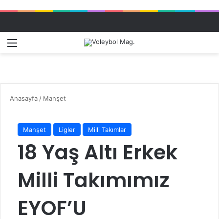
Menü
Dış gö
A
Anasayfa
/
Manşet
Manşet
Ligler
Milli Takımlar
18 Yaş Altı Erkek
Milli Takımımız
EYOF’U