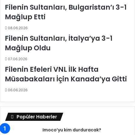
i
İ
Filenin Sultanları, Bulgaristan’ı 3-1
n
k
Y
i
Mağlup Etti
e
n
ş
c
08.06.2026
i
i
Filenin Sultanları, İtalya’ya 3-1
l
s
k
i
Mağlup Oldu
e
n
07.06.2026
t
Filenin Efeleri VNL İlk Hafta
'
Müsabakaları İçin Kanada’ya Gitti
t
e
06.06.2026
Popüler Haberler
Imoco’yu kim durduracak?