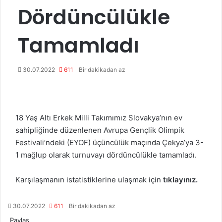
Dördüncülükle
Tamamladı
30.07.2022
611
Bir dakikadan az
18 Yaş Altı Erkek Milli Takımımız Slovakya’nın ev
sahipliğinde düzenlenen Avrupa Gençlik Olimpik
Festivali’ndeki (EYOF) üçüncülük maçında Çekya’ya 3-
1 mağlup olarak turnuvayı dördüncülükle tamamladı.
Karşılaşmanın istatistiklerine ulaşmak için
tıklayınız.
30.07.2022
611
Bir dakikadan az
Paylaş